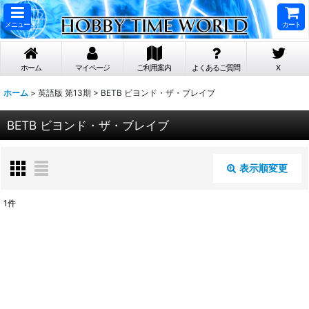
メニュー
カート
ホーム
マイページ
ご利用案内
よくあるご質問
X
ホーム
>
英語版 第13期
>
BETB ビヨンド・ザ・ブレイブ
BETB ビヨンド・ザ・ブレイブ
表示順変更
閉じる
1
件
表示数
:
在庫あり
並び順
: