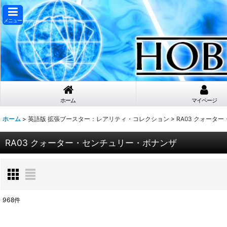
メニュー
ホーム
マイページ
ホーム
>
英語版 拡張ブースター：レアリティ・コレクション
>
RA03 クォータ
RA03 クォーター・センチュリー・ボナンザ
968
件
表示数
: