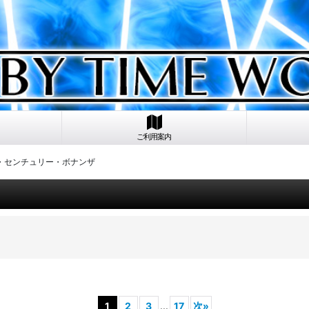
ご利用案内
ー・センチュリー・ボナンザ
1
2
3
...
17
次
»