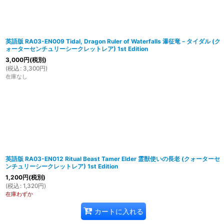
英語版 RA03-EN009 Tidal, Dragon Ruler of Waterfalls 瀑征竜－タイダル (ク
ォーターセンチュリーシークレットレア) 1st Edition
3,000
円
(税別)
(
税込
:
3,300
円
)
在庫なし
英語版 RA03-EN012 Ritual Beast Tamer Elder 霊獣使いの長老 (クォーターセ
ンチュリーシークレットレア) 1st Edition
1,200
円
(税別)
(
税込
:
1,320
円
)
在庫わずか
カートに入れる