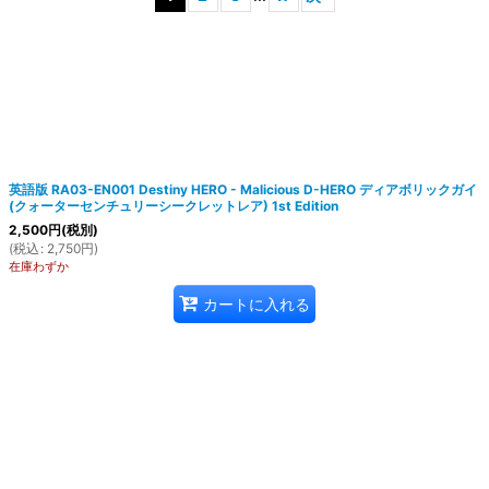
絞り込む
英語版 RA03-EN001 Destiny HERO - Malicious D-HERO ディアボリックガイ
(クォーターセンチュリーシークレットレア) 1st Edition
2,500
円
(税別)
(
税込
:
2,750
円
)
在庫わずか
カートに入れる