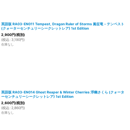
英語版 RA03-EN011 Tempest, Dragon Ruler of Storms 嵐征竜－テンペスト
(クォーターセンチュリーシークレットレア) 1st Edition
2,900
円
(税別)
(
税込
:
3,190
円
)
在庫なし
英語版 RA03-EN014 Ghost Reaper & Winter Cherries 浮幽さくら (クォータ
ーセンチュリーシークレットレア) 1st Edition
2,600
円
(税別)
(
税込
:
2,860
円
)
在庫なし