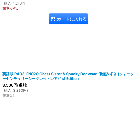
(
税込
:
1,210
円
)
在庫わずか
カートに入れる
英語版 RA03-EN020 Ghost Sister & Spooky Dogwood 儚無みずき (クォータ
ーセンチュリーシークレットレア) 1st Edition
3,500
円
(税別)
(
税込
:
3,850
円
)
在庫なし