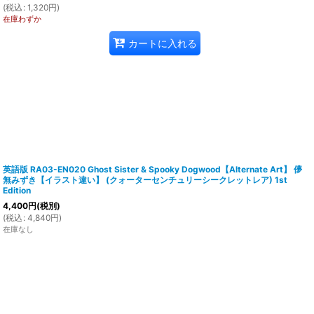
(
税込
:
1,320
円
)
在庫わずか
カートに入れる
英語版 RA03-EN020 Ghost Sister & Spooky Dogwood【Alternate Art】 儚
無みずき【イラスト違い】 (クォーターセンチュリーシークレットレア) 1st
Edition
4,400
円
(税別)
(
税込
:
4,840
円
)
在庫なし