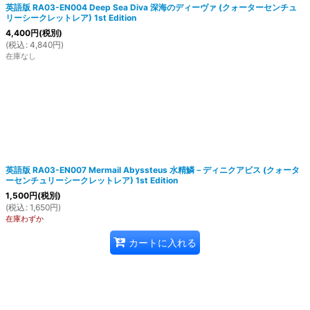
英語版 RA03-EN004 Deep Sea Diva 深海のディーヴァ (クォーターセンチュ
リーシークレットレア) 1st Edition
4,400
円
(税別)
(
税込
:
4,840
円
)
在庫なし
英語版 RA03-EN007 Mermail Abyssteus 水精鱗－ディニクアビス (クォータ
ーセンチュリーシークレットレア) 1st Edition
1,500
円
(税別)
(
税込
:
1,650
円
)
在庫わずか
カートに入れる