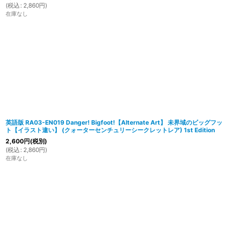
(
税込
:
2,860
円
)
在庫なし
英語版 RA03-EN019 Danger! Bigfoot!【Alternate Art】 未界域のビッグフッ
ト【イラスト違い】 (クォーターセンチュリーシークレットレア) 1st Edition
2,600
円
(税別)
(
税込
:
2,860
円
)
在庫なし