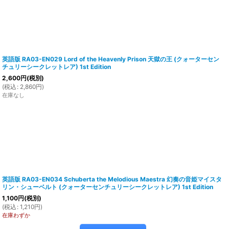
英語版 RA03-EN029 Lord of the Heavenly Prison 天獄の王 (クォーターセン
チュリーシークレットレア) 1st Edition
2,600
円
(税別)
(
税込
:
2,860
円
)
在庫なし
英語版 RA03-EN034 Schuberta the Melodious Maestra 幻奏の音姫マイスタ
リン・シューベルト (クォーターセンチュリーシークレットレア) 1st Edition
1,100
円
(税別)
(
税込
:
1,210
円
)
在庫わずか