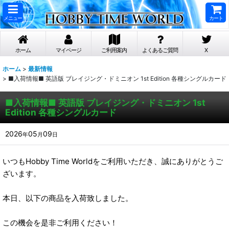
メニュー
カート
ホーム
マイページ
ご利用案内
よくあるご質問
X
ホーム
>
最新情報
>
■入荷情報■ 英語版 ブレイジング・ドミニオン 1st Edition 各種シングルカード
■入荷情報■ 英語版 ブレイジング・ドミニオン 1st
Edition 各種シングルカード
2026
05
09
年
月
日
いつもHobby Time Worldをご利用いただき、誠にありがとうご
ざいます。
本日、以下の商品を入荷致しました。
この機会を是非ご利用ください！