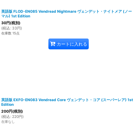
英語版 FLOD-EN085 Vendread Nightmare ヴェンデット・ナイトメア (ノー
マル) 1st Edition
30
円
(税別)
(
税込
:
33
円
)
在庫数 15点
カートに入れる
英語版 EXFO-EN083 Vendread Core ヴェンデット・コア (スーパーレア) 1st
Edition
200
円
(税別)
(
税込
:
220
円
)
在庫なし