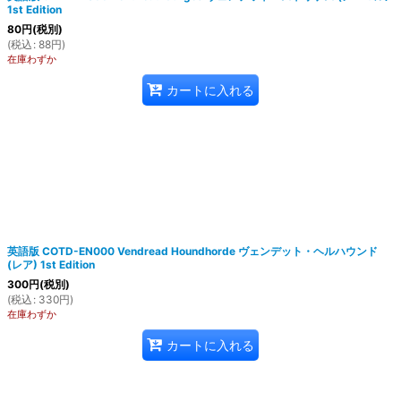
1st Edition
80
円
(税別)
(
税込
:
88
円
)
在庫わずか
カートに入れる
英語版 COTD-EN000 Vendread Houndhorde ヴェンデット・ヘルハウンド
(レア) 1st Edition
300
円
(税別)
(
税込
:
330
円
)
在庫わずか
カートに入れる