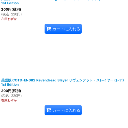
1st Edition
200
円
(税別)
(
税込
:
220
円
)
在庫わずか
カートに入れる
英語版 COTD-EN082 Revendread Slayer リヴェンデット・スレイヤー (レア)
1st Edition
200
円
(税別)
(
税込
:
220
円
)
在庫わずか
カートに入れる