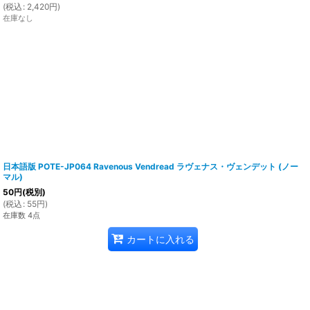
(
税込
:
2,420
円
)
在庫なし
日本語版 POTE-JP064 Ravenous Vendread ラヴェナス・ヴェンデット (ノー
マル)
50
円
(税別)
(
税込
:
55
円
)
在庫数 4点
カートに入れる