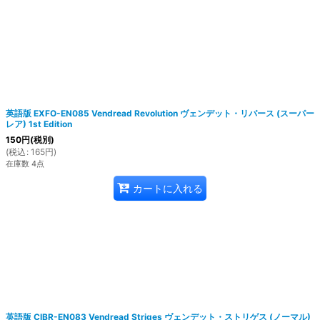
英語版 EXFO-EN085 Vendread Revolution ヴェンデット・リバース (スーパー
レア) 1st Edition
150
円
(税別)
(
税込
:
165
円
)
在庫数 4点
カートに入れる
英語版 CIBR-EN083 Vendread Striges ヴェンデット・ストリゲス (ノーマル)