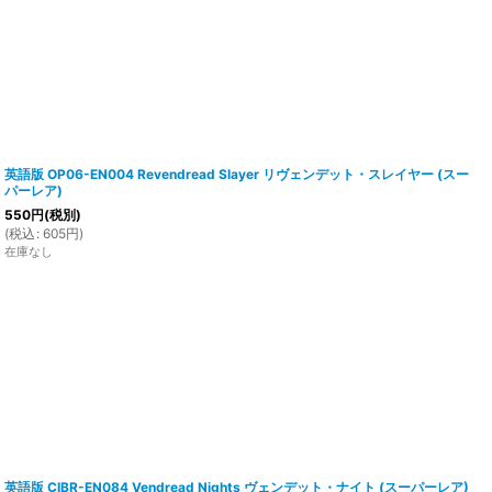
英語版 OP06-EN004 Revendread Slayer リヴェンデット・スレイヤー (スー
パーレア)
550
円
(税別)
(
税込
:
605
円
)
在庫なし
英語版 CIBR-EN084 Vendread Nights ヴェンデット・ナイト (スーパーレア)