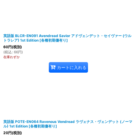
在庫あり
並び順
:
英語版 BLCR-EN091 Avendread Savior アドヴェンデット・セイヴァー (ウル
トラレア) 1st Edition
[
各種初期傷有り
]
60
円
(税別)
(
税込
:
66
円
)
在庫わずか
カートに入れる
英語版 POTE-EN064 Ravenous Vendread ラヴェナス・ヴェンデット (ノーマ
ル) 1st Edition
[
各種初期傷有り
]
20
円
(税別)