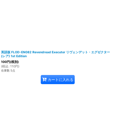
英語版 FLOD-EN082 Revendread Executor リヴェンデット・エグゼクター
(レア) 1st Edition
100
円
(税別)
(
税込
:
110
円
)
在庫数 5点
カートに入れる