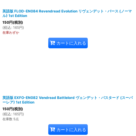
英語版 FLOD-EN084 Revendread Evolution リヴェンデット・バース (ノーマ
ル) 1st Edition
150
円
(税別)
(
税込
:
165
円
)
在庫わずか
カートに入れる
英語版 EXFO-EN082 Vendread Battlelord ヴェンデット・バスタード (スーパ
ーレア) 1st Edition
150
円
(税別)
(
税込
:
165
円
)
在庫数 5点
カートに入れる