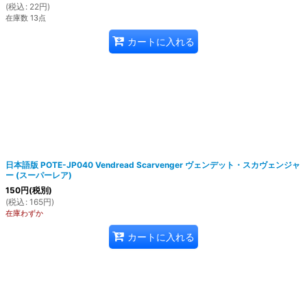
(
税込
:
22
円
)
在庫数 13点
カートに入れる
日本語版 POTE-JP040 Vendread Scarvenger ヴェンデット・スカヴェンジャ
ー (スーパーレア)
150
円
(税別)
(
税込
:
165
円
)
在庫わずか
カートに入れる