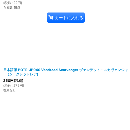
(
税込
:
22
円
)
在庫数 15点
カートに入れる
日本語版 POTE-JP040 Vendread Scarvenger ヴェンデット・スカヴェンジャ
ー (シークレットレア)
250
円
(税別)
(
税込
:
275
円
)
在庫なし