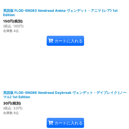
英語版 FLOD-EN083 Vendread Anima ヴェンデット・アニマ (レア) 1st
Edition
150
円
(税別)
(
税込
:
165
円
)
在庫数 4点
カートに入れる
英語版 FLOD-EN086 Vendread Daybreak ヴェンデット・デイブレイク (ノー
マル) 1st Edition
30
円
(税別)
(
税込
:
33
円
)
在庫数 9点
カートに入れる