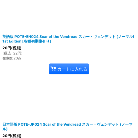
英語版 POTE-EN024 Scar of the Vendread スカー・ヴェンデット (ノーマル)
1st Edition
[
各種初期傷有り
]
絞り込む
20
円
(税別)
(
税込
:
22
円
)
在庫数 20点
カートに入れる
日本語版 POTE-JP024 Scar of the Vendread スカー・ヴェンデット (ノーマ
ル)
20
円
(税別)