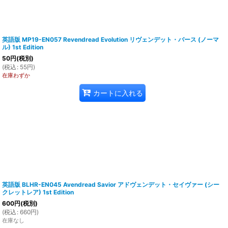
英語版 MP19-EN057 Revendread Evolution リヴェンデット・バース (ノーマ
ル) 1st Edition
50
円
(税別)
(
税込
:
55
円
)
在庫わずか
カートに入れる
英語版 BLHR-EN045 Avendread Savior アドヴェンデット・セイヴァー (シー
クレットレア) 1st Edition
600
円
(税別)
(
税込
:
660
円
)
在庫なし