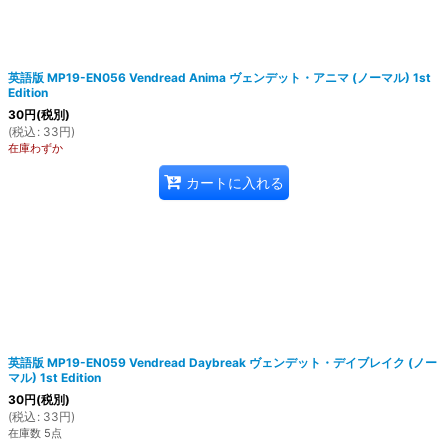
英語版 MP19-EN056 Vendread Anima ヴェンデット・アニマ (ノーマル) 1st
Edition
30
円
(税別)
(
税込
:
33
円
)
在庫わずか
カートに入れる
英語版 MP19-EN059 Vendread Daybreak ヴェンデット・デイブレイク (ノー
マル) 1st Edition
30
円
(税別)
(
税込
:
33
円
)
在庫数 5点