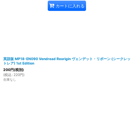
カートに入れる
英語版 MP18-EN090 Vendread Reorigin ヴェンデット・リボーン (シークレッ
トレア) 1st Edition
200
円
(税別)
(
税込
:
220
円
)
在庫なし