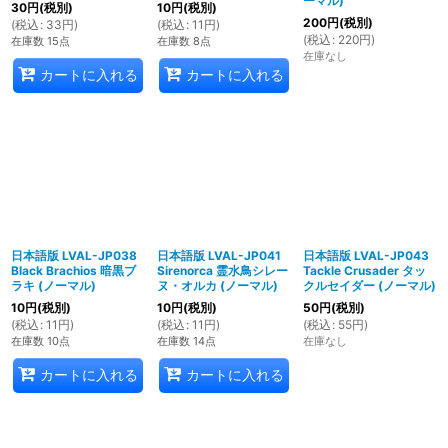
ーマル)
30
円
(税別)
10
円
(税別)
200
円
(税別)
(
税込
:
33
円
)
(
税込
:
11
円
)
(
税込
:
220
円
)
在庫数 15点
在庫数 8点
在庫なし
カートに入れる
カートに入れる
日本語版 LVAL-JP038
日本語版 LVAL-JP041
日本語版 LVAL-JP043
Black Brachios 暗黒ブ
Sirenorca 霊水鳥シレー
Tackle Crusader タッ
ラキ (ノーマル)
ヌ・オルカ (ノーマル)
クルセイダー (ノーマル)
10
円
(税別)
10
円
(税別)
50
円
(税別)
(
税込
:
11
円
)
(
税込
:
11
円
)
(
税込
:
55
円
)
在庫数 10点
在庫数 14点
在庫なし
カートに入れる
カートに入れる