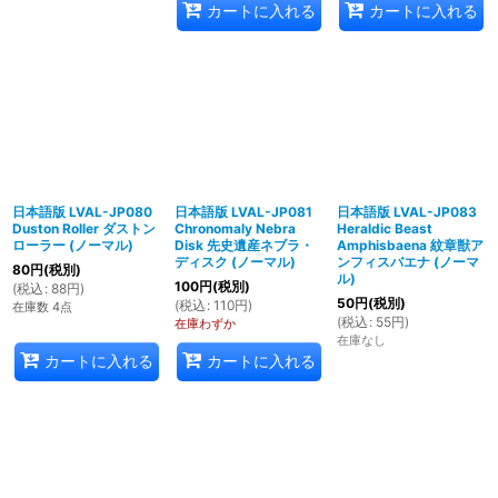
カートに入れる
カートに入れる
日本語版 LVAL-JP080
日本語版 LVAL-JP081
日本語版 LVAL-JP083
Duston Roller ダストン
Chronomaly Nebra
Heraldic Beast
ローラー (ノーマル)
Disk 先史遺産ネブラ・
Amphisbaena 紋章獣ア
ディスク (ノーマル)
ンフィスバエナ (ノーマ
80
円
(税別)
ル)
100
円
(税別)
(
税込
:
88
円
)
50
円
(税別)
(
税込
:
110
円
)
在庫数 4点
(
税込
:
55
円
)
在庫わずか
在庫なし
カートに入れる
カートに入れる