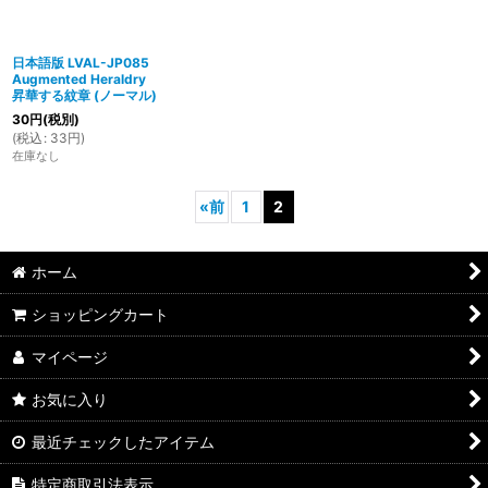
日本語版 LVAL-JP085
Augmented Heraldry
昇華する紋章 (ノーマル)
30
円
(税別)
(
税込
:
33
円
)
在庫なし
«
前
1
2
ホーム
ショッピングカート
マイページ
お気に入り
最近チェックしたアイテム
特定商取引法表示