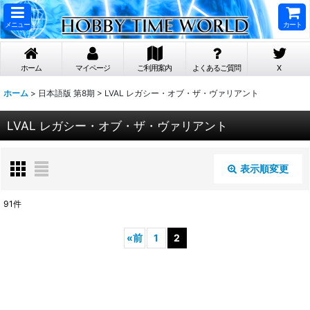
メニュー
カート
ホーム
マイページ
ご利用案内
よくあるご質問
X
ホーム
>
日本語版 第8期
>
LVAL レガシー・オブ・ザ・ヴァリアント
LVAL レガシー・オブ・ザ・ヴァリアント
表示順変更
閉じる
91
件
表示数
:
«
前
1
2
在庫あり
並び順
: