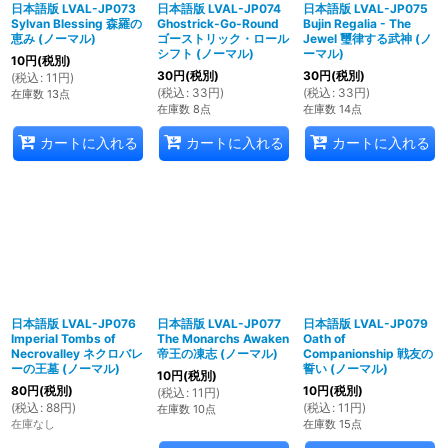
日本語版 LVAL-JP073
日本語版 LVAL-JP074
日本語版 LVAL-JP075
Sylvan Blessing 森羅の
Ghostrick-Go-Round
Bujin Regalia - The
恵み (ノーマル)
ゴーストリック・ロール
Jewel 璽律する武神 (ノ
シフト (ノーマル)
ーマル)
10
円
(税別)
30
円
(税別)
30
円
(税別)
(
税込
:
11
円
)
(
税込
:
33
円
)
(
税込
:
33
円
)
在庫数 13点
在庫数 8点
在庫数 14点
カートに入れる
カートに入れる
カートに入れる
日本語版 LVAL-JP076
日本語版 LVAL-JP077
日本語版 LVAL-JP079
Imperial Tombs of
The Monarchs Awaken
Oath of
Necrovalley ネクロバレ
帝王の凍志 (ノーマル)
Companionship 戦友の
ーの王墓 (ノーマル)
誓い (ノーマル)
10
円
(税別)
80
円
(税別)
10
円
(税別)
(
税込
:
11
円
)
(
税込
:
88
円
)
(
税込
:
11
円
)
在庫数 10点
在庫なし
在庫数 15点