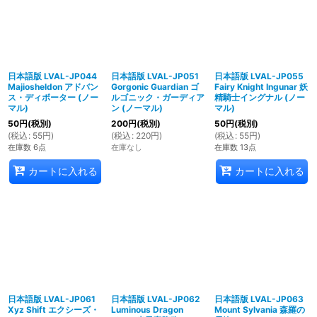
日本語版 LVAL-JP044
日本語版 LVAL-JP051
日本語版 LVAL-JP055
Majiosheldon アドバン
Gorgonic Guardian ゴ
Fairy Knight Ingunar 妖
ス・ディボーター (ノー
ルゴニック・ガーディア
精騎士イングナル (ノー
マル)
ン (ノーマル)
マル)
50
円
(税別)
200
円
(税別)
50
円
(税別)
(
税込
:
55
円
)
(
税込
:
220
円
)
(
税込
:
55
円
)
在庫数 6点
在庫なし
在庫数 13点
カートに入れる
カートに入れる
日本語版 LVAL-JP061
日本語版 LVAL-JP062
日本語版 LVAL-JP063
Xyz Shift エクシーズ・
Luminous Dragon
Mount Sylvania 森羅の