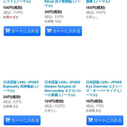
シフト (ノーマル)
Ritual 光子竜降臨 (ノー
霊峰 (ノーマル)
マル)
100
円
(税別)
150
円
(税別)
30
円
(税別)
(
税込
:
110
円
)
(
税込
:
165
円
)
(
税込
:
33
円
)
在庫わずか
在庫なし
在庫数 14点
カートに入れる
カートに入れる
日本語版 LVAL-JP065
日本語版 LVAL-JP066
日本語版 LVAL-JP068
Bujinunity 武神集結 (ノ
Hidden Temples of
Xyz Override エクシー
ーマル)
Necrovalley ネクロバレ
ズ・オーバーライド (ノ
ーの祭殿 (ノーマル)
ーマル)
20
円
(税別)
120
円
(税別)
10
円
(税別)
(
税込
:
22
円
)
(
税込
:
132
円
)
(
税込
:
11
円
)
在庫数 8点
在庫なし
在庫数 8点
カートに入れる
カートに入れる