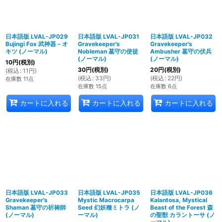
絞り込む
日本語版 LVAL-JP029
日本語版 LVAL-JP031
日本語版 LVAL-JP032
Bujingi Fox 武神器－オ
Gravekeeper's
Gravekeeper's
キツ (ノーマル)
Nobleman 墓守の使徒
Ambusher 墓守の伏兵
(ノーマル)
(ノーマル)
10
円
(税別)
30
円
(税別)
20
円
(税別)
(
税込
:
11
円
)
(
税込
:
33
円
)
(
税込
:
22
円
)
在庫数 11点
在庫数 15点
在庫数 6点
カートに入れる
カートに入れる
カートに入れる
日本語版 LVAL-JP033
日本語版 LVAL-JP035
日本語版 LVAL-JP036
Gravekeeper's
Mystic Macrocarpa
Kalantosa, Mystical
Shaman 墓守の祈祷師
Seed 幻妖種ミトラ (ノ
Beast of the Forest 森
(ノーマル)
ーマル)
の聖獣 カラントーサ (ノ