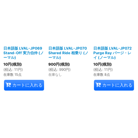
日本語版 LVAL-JP069
日本語版 LVAL-JP070
日本語版 LVAL-JP072
Stand-Off 実力伯仲 (ノ
Shared Ride 相乗り (ノ
Purge Ray パージ・レ
ーマル)
ーマル)
イ (ノーマル)
10
円
(税別)
900
円
(税別)
10
円
(税別)
(
税込
:
11
円
)
(
税込
:
990
円
)
(
税込
:
11
円
)
在庫数 15点
在庫なし
在庫数 8点
カートに入れる
カートに入れる