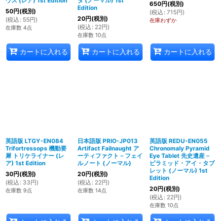
ウス (レア) 1st Edition
タ (ノーマル) 1st
650
円
(税別)
Edition
50
円
(税別)
(
税込
:
715
円
)
20
円
(税別)
(
税込
:
55
円
)
在庫わずか
(
税込
:
22
円
)
在庫数 4点
在庫数 10点
カートに入れる
カートに入れる
カートに入れる
英語版 LTGY-EN084
日本語版 PRIO-JP013
英語版 REDU-EN055
Trifortressops 機動要
Artifact Failnaught ア
Chronomaly Pyramid
犀 トリケライナー (レ
ーティファクト－フェイ
Eye Tablet 先史遺産－
ア) 1st Edition
ルノート (ノーマル)
ピラミッド・アイ・タブ
レット (ノーマル) 1st
30
円
(税別)
20
円
(税別)
Edition
(
税込
:
33
円
)
(
税込
:
22
円
)
20
円
(税別)
在庫数 9点
在庫数 14点
(
税込
:
22
円
)
在庫数 10点