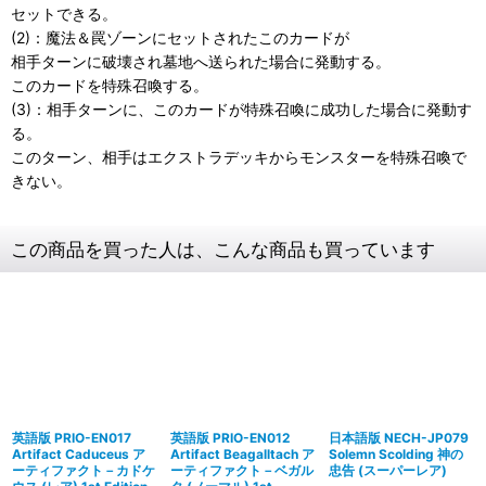
セットできる。
(2)：魔法＆罠ゾーンにセットされたこのカードが
相手ターンに破壊され墓地へ送られた場合に発動する。
このカードを特殊召喚する。
(3)：相手ターンに、このカードが特殊召喚に成功した場合に発動す
る。
このターン、相手はエクストラデッキからモンスターを特殊召喚で
きない。
この商品を買った人は、こんな商品も買っています
英語版 PRIO-EN017
英語版 PRIO-EN012
日本語版 NECH-JP079
Artifact Caduceus ア
Artifact Beagalltach ア
Solemn Scolding 神の
ーティファクト－カドケ
ーティファクト－ベガル
忠告 (スーパーレア)