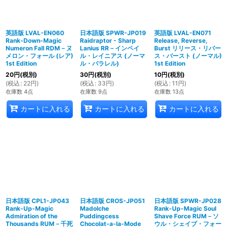
英語版 LVAL-EN060
日本語版 SPWR-JP019
英語版 LVAL-EN071
Rank-Down-Magic
Raidraptor - Sharp
Release, Reverse,
Numeron Fall RDM－ヌ
Lanius RR－インペイ
Burst リリース・リバー
メロン・フォール (レア)
ル・レイニアス (ノーマ
ス・バースト (ノーマル)
1st Edition
ル・パラレル)
1st Edition
20
円
(税別)
30
円
(税別)
10
円
(税別)
(
税込
:
22
円
)
(
税込
:
33
円
)
(
税込
:
11
円
)
在庫数 4点
在庫数 9点
在庫数 13点
カートに入れる
カートに入れる
カートに入れる
日本語版 CPL1-JP043
日本語版 CROS-JP051
日本語版 SPWR-JP028
Rank-Up-Magic
Madolche
Rank-Up-Magic Soul
Admiration of the
Puddingcess
Shave Force RUM－ソ
Thousands RUM－千死
Chocolat-a-la-Mode
ウル・シェイブ・フォー