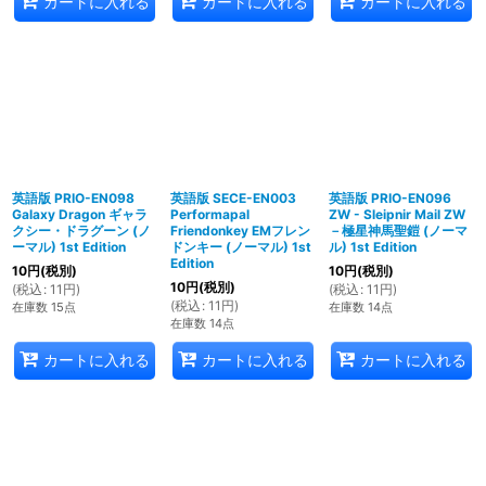
カートに入れる
カートに入れる
カートに入れる
英語版 PRIO-EN098
英語版 SECE-EN003
英語版 PRIO-EN096
Galaxy Dragon ギャラ
Performapal
ZW - Sleipnir Mail ZW
クシー・ドラグーン (ノ
Friendonkey EMフレン
－極星神馬聖鎧 (ノーマ
ーマル) 1st Edition
ドンキー (ノーマル) 1st
ル) 1st Edition
Edition
10
円
(税別)
10
円
(税別)
10
円
(税別)
(
税込
:
11
円
)
(
税込
:
11
円
)
(
税込
:
11
円
)
在庫数 15点
在庫数 14点
在庫数 14点
カートに入れる
カートに入れる
カートに入れる