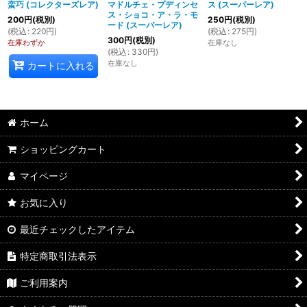
蛮巧 (コレクターズレア)
マドルチェ・プディンセ
ス (スーパーレア)
ス・ショコ・ア・ラ・モ
200
円
(税別)
250
円
(税別)
ード (スーパーレア)
(
税込
:
220
円
)
(
税込
:
275
円
)
300
円
(税別)
在庫わずか
在庫なし
(
税込
:
330
円
)
在庫なし
カートに入れる
ホーム
ショッピングカート
マイページ
お気に入り
最近チェックしたアイテム
特定商取引法表示
ご利用案内