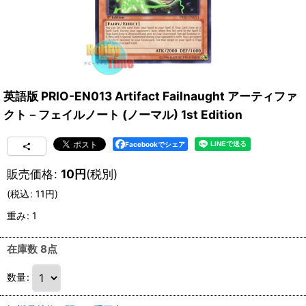
英語版 PRIO-EN013 Artifact Failnaught アーティファ
クト－フェイルノート (ノーマル) 1st Edition
Facebookでシェア
販売価格
:
10
円
(税別)
(
税込
:
11
円
)
重み
:
1
在庫数 8点
数量
: