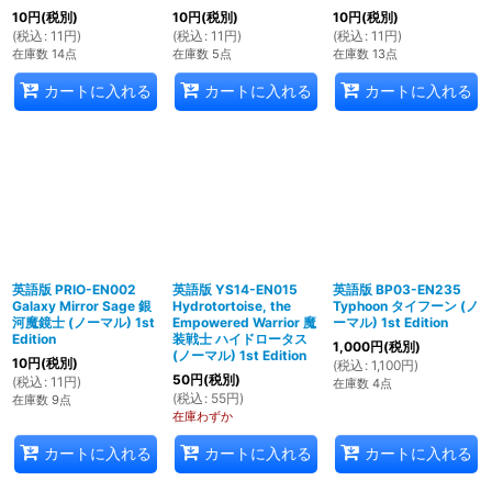
10
円
(税別)
10
円
(税別)
10
円
(税別)
(
税込
:
11
円
)
(
税込
:
11
円
)
(
税込
:
11
円
)
在庫数 14点
在庫数 5点
在庫数 13点
カートに入れる
カートに入れる
カートに入れる
英語版 PRIO-EN002
英語版 YS14-EN015
英語版 BP03-EN235
Galaxy Mirror Sage 銀
Hydrotortoise, the
Typhoon タイフーン (ノ
河魔鏡士 (ノーマル) 1st
Empowered Warrior 魔
ーマル) 1st Edition
Edition
装戦士 ハイドロータス
1,000
円
(税別)
(ノーマル) 1st Edition
10
円
(税別)
(
税込
:
1,100
円
)
50
円
(税別)
(
税込
:
11
円
)
在庫数 4点
(
税込
:
55
円
)
在庫数 9点
在庫わずか
カートに入れる
カートに入れる
カートに入れる