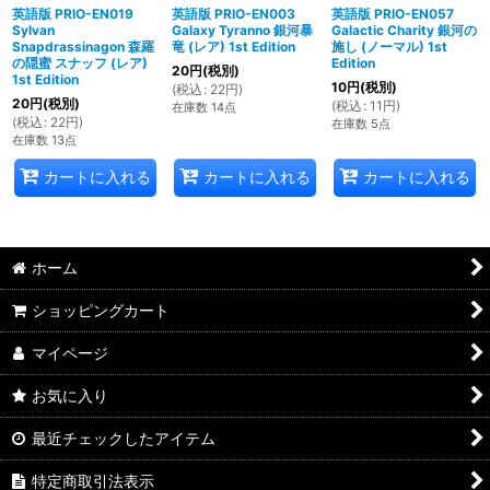
英語版 PRIO-EN019
英語版 PRIO-EN003
英語版 PRIO-EN057
Sylvan
Galaxy Tyranno 銀河暴
Galactic Charity 銀河の
Snapdrassinagon 森羅
竜 (レア) 1st Edition
施し (ノーマル) 1st
の隠蜜 スナッフ (レア)
Edition
20
円
(税別)
1st Edition
10
円
(税別)
(
税込
:
22
円
)
20
円
(税別)
(
税込
:
11
円
)
在庫数 14点
(
税込
:
22
円
)
在庫数 5点
在庫数 13点
カートに入れる
カートに入れる
カートに入れる
ホーム
ショッピングカート
マイページ
お気に入り
最近チェックしたアイテム
特定商取引法表示