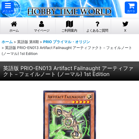
メニュー
カート
ホーム
マイページ
ご利用案内
よくあるご質問
X
ホーム
>
英語版 第8期
>
PRIO プライマル・オリジン
>
英語版 PRIO-EN013 Artifact Failnaught アーティファクト－フェイルノート
(ノーマル) 1st Edition
英語版 PRIO-EN013 Artifact Failnaught アーティファ
クト－フェイルノート (ノーマル) 1st Edition