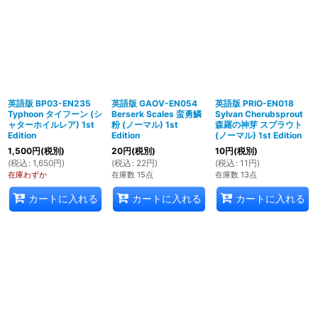
英語版 BP03-EN235
英語版 GAOV-EN054
英語版 PRIO-EN018
Typhoon タイフーン (シ
Berserk Scales 蛮勇鱗
Sylvan Cherubsprout
ャターホイルレア) 1st
粉 (ノーマル) 1st
森羅の神芽 スプラウト
Edition
Edition
(ノーマル) 1st Edition
1,500
円
(税別)
20
円
(税別)
10
円
(税別)
(
税込
:
1,650
円
)
(
税込
:
22
円
)
(
税込
:
11
円
)
在庫わずか
在庫数 15点
在庫数 13点
カートに入れる
カートに入れる
カートに入れる