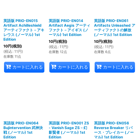
英語版 PRIO-EN015
英語版 PRIO-EN014
英語版 PRIO-EN061
Artifact Achilleshield
Artifact Aegis アーティ
Artifacts Unleashed ア
アーティファクト－アキ
ファクト－アイギス (ノ
ーティファクトの解放
レウス (ノーマル) 1st
ーマル) 1st Edition
(ノーマル) 1st Edition
Edition
10
円
(税別)
10
円
(税別)
10
円
(税別)
(
税込
:
11
円
)
(
税込
:
11
円
)
(
税込
:
11
円
)
在庫数 12点
在庫数 6点
在庫数 11点
カートに入れる
カートに入れる
カートに入れる
英語版 PRIO-EN064
英語版 PRIO-EN001 ZS
英語版 PRIO-EN056
Bujintervention 武神決
- Vanish Sage ZS－幻
Reverse Breaker リバ
戦 (ノーマル) 1st
影賢者 (ノーマル) 1st
ース・ブレイカー (ノー
Edition
Edition
マル) 1st Edition