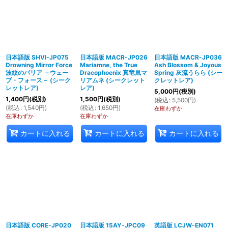
日本語版 SHVI-JP075
日本語版 MACR-JP026
日本語版 MACR-JP036
Drowning Mirror Force
Mariamne, the True
Ash Blossom & Joyous
波紋のバリア －ウェー
Dracophoenix 真竜凰マ
Spring 灰流うらら (シー
ブ・フォース－ (シーク
リアムネ (シークレット
クレットレア)
レットレア)
レア)
5,000
円
(税別)
1,400
円
(税別)
1,500
円
(税別)
(
税込
:
5,500
円
)
(
税込
:
1,540
円
)
(
税込
:
1,650
円
)
在庫わずか
在庫わずか
在庫わずか
カートに入れる
カートに入れる
カートに入れる
日本語版 CORE-JP020
日本語版 15AY-JPC09
英語版 LCJW-EN071