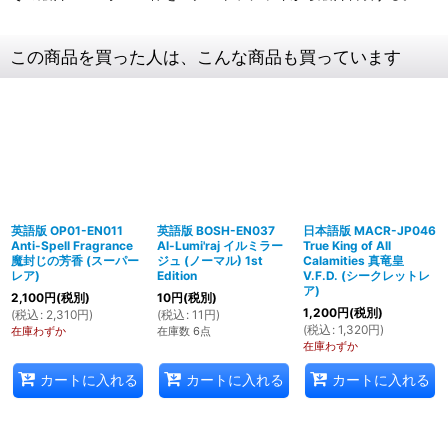
この商品を買った人は、こんな商品も買っています
英語版 OP01-EN011
英語版 BOSH-EN037
日本語版 MACR-JP046
Anti-Spell Fragrance
Al-Lumi'raj イルミラー
True King of All
魔封じの芳香 (スーパー
ジュ (ノーマル) 1st
Calamities 真竜皇
レア)
Edition
V.F.D. (シークレットレ
ア)
2,100
円
(税別)
10
円
(税別)
1,200
円
(税別)
(
税込
:
2,310
円
)
(
税込
:
11
円
)
(
税込
:
1,320
円
)
在庫わずか
在庫数 6点
在庫わずか
カートに入れる
カートに入れる
カートに入れる