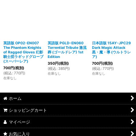
英語版 OP02-EN007
英語版 PGLD-EN060
日本語版 15AY-JPC29
The Phantom Knights
Torrential Tribute 激流
Dark Magic Attack
of Ragged Gloves 幻影
葬 (ゴールドレア) 1st
黒・魔・導 (ウルトラレ
騎士団ラギッドグローブ
Edition
ア)
(スーパーレア)
350
円
(税別)
700
円
(税別)
700
円
(税別)
(
税込
:
385
円
)
(
税込
:
770
円
)
(
税込
:
770
円
)
在庫なし
在庫なし
在庫なし
ホーム
ショッピングカート
マイページ
お気に入り