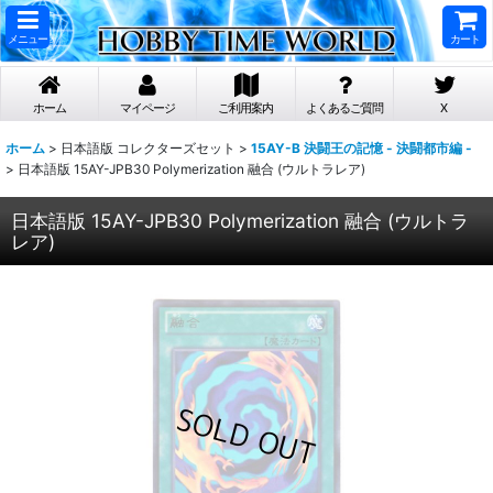
メニュー
カート
ホーム
マイページ
ご利用案内
よくあるご質問
X
ホーム
>
日本語版 コレクターズセット
>
15AY-B 決闘王の記憶 - 決闘都市編 -
>
日本語版 15AY-JPB30 Polymerization 融合 (ウルトラレア)
日本語版 15AY-JPB30 Polymerization 融合 (ウルトラ
レア)