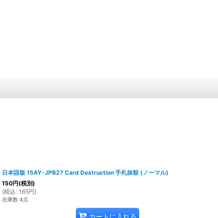
日本語版 15AY-JPB27 Card Destruction 手札抹殺 (ノーマル)
150
円
(税別)
(
税込
:
165
円
)
在庫数 4点
カートに入れる