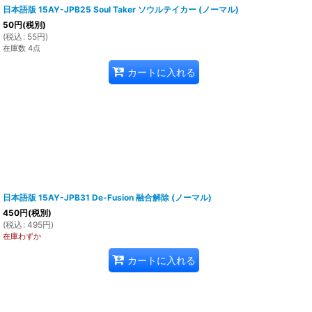
日本語版 15AY-JPB25 Soul Taker ソウルテイカー (ノーマル)
50
円
(税別)
(
税込
:
55
円
)
在庫数 4点
カートに入れる
日本語版 15AY-JPB31 De-Fusion 融合解除 (ノーマル)
450
円
(税別)
(
税込
:
495
円
)
在庫わずか
カートに入れる