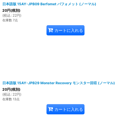
日本語版 15AY-JPB09 Berfomet バフォメット (ノーマル)
20
円
(税別)
(
税込
:
22
円
)
在庫数 7点
カートに入れる
日本語版 15AY-JPB29 Monster Recovery モンスター回収 (ノーマル)
20
円
(税別)
(
税込
:
22
円
)
在庫数 13点
カートに入れる