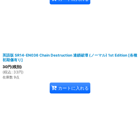
英語版 SR14-EN036 Chain Destruction 連鎖破壊 (ノーマル) 1st Edition
[
各種
初期傷有り
]
30
円
(税別)
(
税込
:
33
円
)
在庫数 9点
カートに入れる