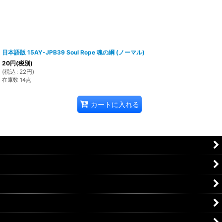
日本語版 15AY-JPB39 Soul Rope 魂の綱 (ノーマル)
20
円
(税別)
(
税込
:
22
円
)
在庫数 14点
カートに入れる