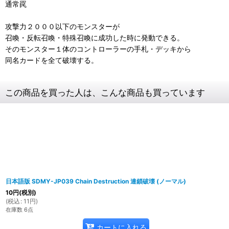
通常罠
攻撃力２０００以下のモンスターが
召喚・反転召喚・特殊召喚に成功した時に発動できる。
そのモンスター１体のコントローラーの手札・デッキから
同名カードを全て破壊する。
この商品を買った人は、こんな商品も買っています
日本語版 SDMY-JP039 Chain Destruction 連鎖破壊 (ノーマル)
10
円
(税別)
(
税込
:
11
円
)
在庫数 6点
カートに入れる