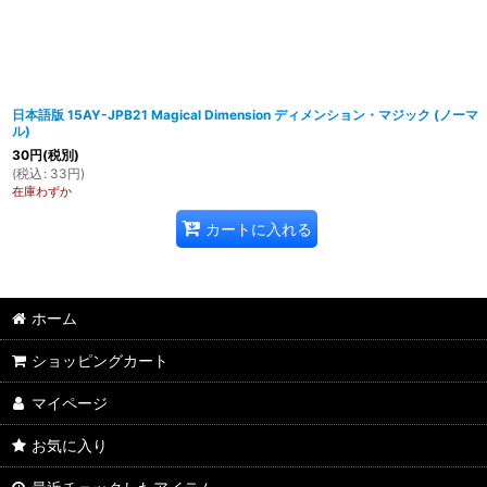
日本語版 15AY-JPB21 Magical Dimension ディメンション・マジック (ノーマ
ル)
30
円
(税別)
(
税込
:
33
円
)
在庫わずか
カートに入れる
ホーム
ショッピングカート
マイページ
お気に入り