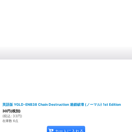
英語版 YGLD-ENB38 Chain Destruction 連鎖破壊 (ノーマル) 1st Edition
30
円
(税別)
(
税込
:
33
円
)
在庫数 6点
カートに入れる