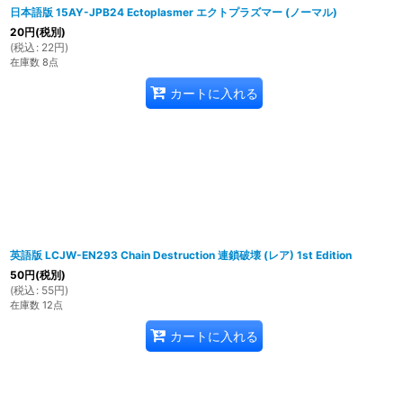
日本語版 15AY-JPB24 Ectoplasmer エクトプラズマー (ノーマル)
20
円
(税別)
(
税込
:
22
円
)
在庫数 8点
カートに入れる
英語版 LCJW-EN293 Chain Destruction 連鎖破壊 (レア) 1st Edition
50
円
(税別)
(
税込
:
55
円
)
在庫数 12点
カートに入れる