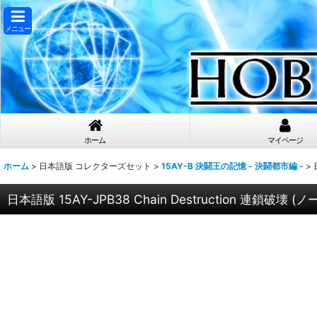
メニュー
ホーム
マイページ
ホーム
>
日本語版 コレクターズセット
>
15AY-B 決闘王の記憶 - 決闘都市編 -
>
日本語版 15AY-JPB38 Chain Destruction 連鎖破壊 (