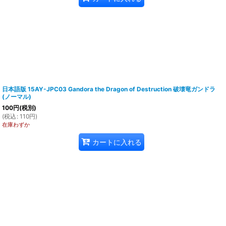
日本語版 15AY-JPC03 Gandora the Dragon of Destruction 破壊竜ガンドラ
(ノーマル)
100
円
(税別)
(
税込
:
110
円
)
在庫わずか
カートに入れる