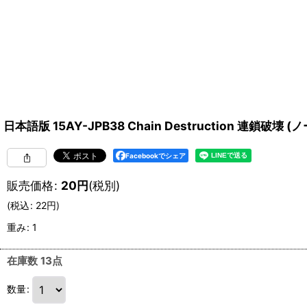
日本語版 15AY-JPB38 Chain Destruction 連鎖破壊 (
Facebookでシェア
販売価格
:
20
円
(税別)
(
税込
:
22
円
)
重み
:
1
在庫数 13点
数量
: