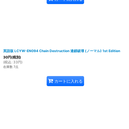
英語版 LCYW-EN094 Chain Destruction 連鎖破壊 (ノーマル) 1st Edition
30
円
(税別)
(
税込
:
33
円
)
在庫数 7点
カートに入れる