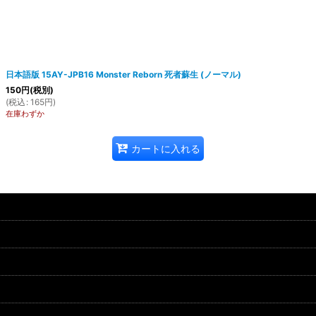
日本語版 15AY-JPB16 Monster Reborn 死者蘇生 (ノーマル)
150
円
(税別)
(
税込
:
165
円
)
在庫わずか
カートに入れる