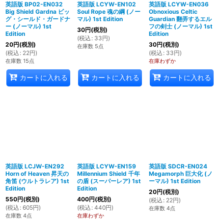
英語版 BP02-EN032
英語版 LCYW-EN102
英語版 LCYW-EN036
Big Shield Gardna ビッ
Soul Rope 魂の綱 (ノー
Obnoxious Celtic
グ・シールド・ガードナ
マル) 1st Edition
Guardian 翻弄するエル
ー (ノーマル) 1st
フの剣士 (ノーマル) 1st
30
円
(税別)
Edition
Edition
(
税込
:
33
円
)
20
円
(税別)
30
円
(税別)
在庫数 5点
(
税込
:
22
円
)
(
税込
:
33
円
)
在庫数 15点
在庫わずか
カートに入れる
カートに入れる
カートに入れる
英語版 LCJW-EN292
英語版 LCYW-EN159
英語版 SDCR-EN024
Horn of Heaven 昇天の
Millennium Shield 千年
Megamorph 巨大化 (ノ
角笛 (ウルトラレア) 1st
の盾 (スーパーレア) 1st
ーマル) 1st Edition
Edition
Edition
20
円
(税別)
550
円
(税別)
400
円
(税別)
(
税込
:
22
円
)
(
税込
:
605
円
)
(
税込
:
440
円
)
在庫数 4点
在庫数 4点
在庫わずか