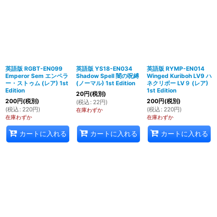
英語版 RGBT-EN099
英語版 YS18-EN034
英語版 RYMP-EN014
Emperor Sem エンペラ
Shadow Spell 闇の呪縛
Winged Kuriboh LV9 ハ
ー・ストゥム (レア) 1st
(ノーマル) 1st Edition
ネクリボー LV９ (レア)
Edition
1st Edition
20
円
(税別)
200
円
(税別)
200
円
(税別)
(
税込
:
22
円
)
(
税込
:
220
円
)
(
税込
:
220
円
)
在庫わずか
在庫わずか
在庫わずか
カートに入れる
カートに入れる
カートに入れる