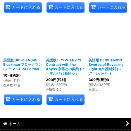
カートに入れる
カートに入れる
カートに入れる
英語版 BP02-EN049
英語版 LCYW-EN273
英語版 DL09-EN013
Blockman ブロックマン
Contract with the
Swords of Revealing
(ノーマル) 1st Edition
Abyss 奈落との契約 (ノ
Light 光の護封剣 (レ
ーマル) 1st Edition
ア：シルバー)
10
円
(税別)
200
円
(税別)
300
円
(税別)
(
税込
:
11
円
)
(
税込
:
220
円
)
(
税込
:
330
円
)
在庫数 12点
在庫数 6点
在庫なし
カートに入れる
カートに入れる
ホーム