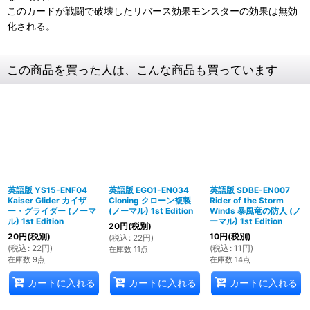
このカードが戦闘で破壊したリバース効果モンスターの効果は無効
化される。
この商品を買った人は、こんな商品も買っています
英語版 YS15-ENF04
英語版 EGO1-EN034
英語版 SDBE-EN007
Kaiser Glider カイザ
Cloning クローン複製
Rider of the Storm
ー・グライダー (ノーマ
(ノーマル) 1st Edition
Winds 暴風竜の防人 (ノ
ル) 1st Edition
ーマル) 1st Edition
20
円
(税別)
20
円
(税別)
10
円
(税別)
(
税込
:
22
円
)
(
税込
:
22
円
)
(
税込
:
11
円
)
在庫数 11点
在庫数 9点
在庫数 14点
カートに入れる
カートに入れる
カートに入れる