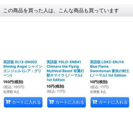
この商品を買った人は、こんな商品も買っています
英語版 DL13-EN002
英語版 YGLD-ENB41
英語版 LDK2-ENJ14
Shining Angel シャイン
Chimera the Flying
Blue Flame
エンジェル (レア：グリ
Mythical Beast 有翼幻
Swordsman 蒼炎の剣士
ーン)
獣キマイラ (ノーマル)
(ノーマル) 1st Edition
1st Edition
150
円
(税別)
10
円
(税別)
10
円
(税別)
(
税込
:
165
円
)
(
税込
:
11
円
)
(
税込
:
11
円
)
在庫数 6点
在庫数 8点
カートに入れる
カートに入れる
カートに入れる