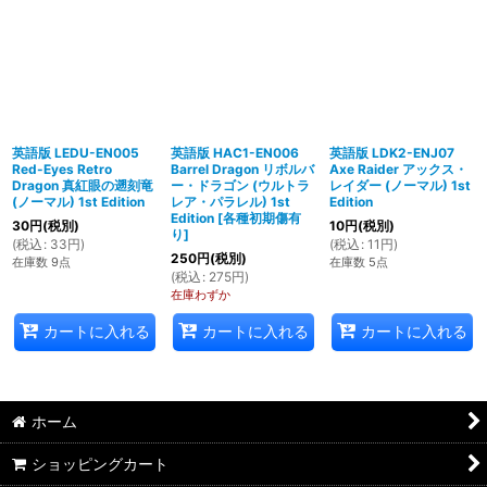
英語版 LEDU-EN005
英語版 HAC1-EN006
英語版 LDK2-ENJ07
Red-Eyes Retro
Barrel Dragon リボルバ
Axe Raider アックス・
Dragon 真紅眼の遡刻竜
ー・ドラゴン (ウルトラ
レイダー (ノーマル) 1st
(ノーマル) 1st Edition
レア・パラレル) 1st
Edition
Edition
[
各種初期傷有
30
円
(税別)
10
円
(税別)
り
]
(
税込
:
33
円
)
(
税込
:
11
円
)
250
円
(税別)
在庫数 9点
在庫数 5点
(
税込
:
275
円
)
在庫わずか
カートに入れる
カートに入れる
カートに入れる
ホーム
ショッピングカート