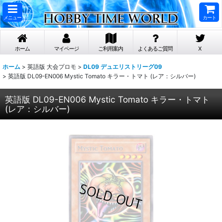
メニュー
カート
ホーム
マイページ
ご利用案内
よくあるご質問
X
ホーム
>
英語版 大会プロモ
>
DL09 デュエリストリーグ09
>
英語版 DL09-EN006 Mystic Tomato キラー・トマト (レア：シルバー)
英語版 DL09-EN006 Mystic Tomato キラー・トマト
(レア：シルバー)