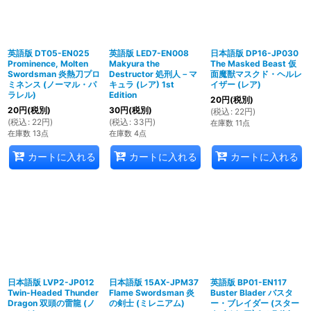
英語版 DT05-EN025
英語版 LED7-EN008
日本語版 DP16-JP030
Prominence, Molten
Makyura the
The Masked Beast 仮
Swordsman 炎熱刀プロ
Destructor 処刑人－マ
面魔獣マスクド・ヘルレ
ミネンス (ノーマル・パ
キュラ (レア) 1st
イザー (レア)
ラレル)
Edition
20
円
(税別)
20
円
(税別)
30
円
(税別)
(
税込
:
22
円
)
(
税込
:
22
円
)
(
税込
:
33
円
)
在庫数 11点
在庫数 13点
在庫数 4点
カートに入れる
カートに入れる
カートに入れる
日本語版 LVP2-JP012
日本語版 15AX-JPM37
英語版 BP01-EN117
Twin-Headed Thunder
Flame Swordsman 炎
Buster Blader バスタ
Dragon 双頭の雷龍 (ノ
の剣士 (ミレニアム)
ー・ブレイダー (スター