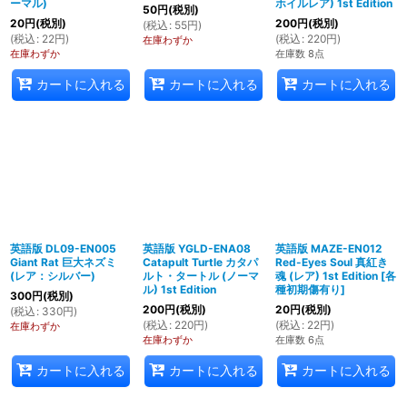
ーマル)
ホイルレア) 1st Edition
50
円
(税別)
20
円
(税別)
200
円
(税別)
(
税込
:
55
円
)
(
税込
:
22
円
)
(
税込
:
220
円
)
在庫わずか
在庫わずか
在庫数 8点
カートに入れる
カートに入れる
カートに入れる
英語版 DL09-EN005
英語版 YGLD-ENA08
英語版 MAZE-EN012
Giant Rat 巨大ネズミ
Catapult Turtle カタパ
Red-Eyes Soul 真紅き
(レア：シルバー)
ルト・タートル (ノーマ
魂 (レア) 1st Edition
[
各
ル) 1st Edition
種初期傷有り
]
300
円
(税別)
200
円
(税別)
20
円
(税別)
(
税込
:
330
円
)
(
税込
:
220
円
)
(
税込
:
22
円
)
在庫わずか
在庫わずか
在庫数 6点
カートに入れる
カートに入れる
カートに入れる