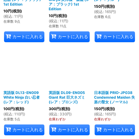
1st Edition
ア：ブラック) 1st
150
円
(税別)
Edition
10
円
(税別)
(
税込
:
165
円
)
10
円
(税別)
(
税込
:
11
円
)
在庫数 6点
(
税込
:
11
円
)
在庫数 9点
在庫数 11点
カートに入れる
カートに入れる
カートに入れる
英語版 DL13-EN009
英語版 DL09-EN005
日本語版 PRIO-JP038
White Ninja 白い忍者
Giant Rat 巨大ネズミ
Condemned Maiden 失
(レア：レッド)
(レア：ブロンズ)
楽の聖女 (ノーマル)
100
円
(税別)
300
円
(税別)
150
円
(税別)
(
税込
:
110
円
)
(
税込
:
330
円
)
(
税込
:
165
円
)
在庫数 5点
在庫わずか
在庫わずか
カートに入れる
カートに入れる
カートに入れる