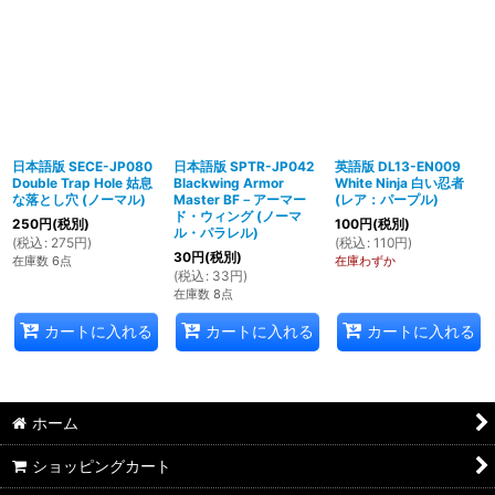
日本語版 SECE-JP080
日本語版 SPTR-JP042
英語版 DL13-EN009
Double Trap Hole 姑息
Blackwing Armor
White Ninja 白い忍者
な落とし穴 (ノーマル)
Master BF－アーマー
(レア：パープル)
ド・ウィング (ノーマ
250
円
(税別)
100
円
(税別)
ル・パラレル)
(
税込
:
275
円
)
(
税込
:
110
円
)
30
円
(税別)
在庫数 6点
在庫わずか
(
税込
:
33
円
)
在庫数 8点
カートに入れる
カートに入れる
カートに入れる
ホーム
ショッピングカート