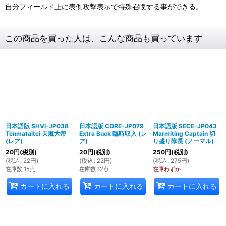
自分フィールド上に表側攻撃表示で特殊召喚する事ができる。
この商品を買った人は、こんな商品も買っています
日本語版 SHVI-JP038
日本語版 CORE-JP079
日本語版 SECE-JP043
Tenmataitei 天魔大帝
Extra Buck 臨時収入 (レ
Marmiting Captain 切
(レア)
ア)
り盛り隊長 (ノーマル)
20
円
(税別)
20
円
(税別)
250
円
(税別)
(
税込
:
22
円
)
(
税込
:
22
円
)
(
税込
:
275
円
)
在庫数 15点
在庫数 12点
在庫わずか
カートに入れる
カートに入れる
カートに入れる