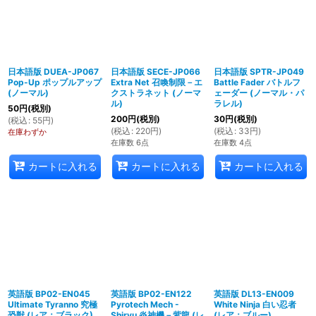
日本語版 DUEA-JP067
日本語版 SECE-JP066
日本語版 SPTR-JP049
Pop-Up ポップルアップ
Extra Net 召喚制限－エ
Battle Fader バトルフ
(ノーマル)
クストラネット (ノーマ
ェーダー (ノーマル・パ
ル)
ラレル)
50
円
(税別)
200
円
(税別)
30
円
(税別)
(
税込
:
55
円
)
(
税込
:
220
円
)
(
税込
:
33
円
)
在庫わずか
在庫数 6点
在庫数 4点
カートに入れる
カートに入れる
カートに入れる
英語版 BP02-EN045
英語版 BP02-EN122
英語版 DL13-EN009
Ultimate Tyranno 究極
Pyrotech Mech -
White Ninja 白い忍者
恐獣 (レア：ブラック)
Shiryu 炎神機－紫龍 (レ
(レア：ブルー)