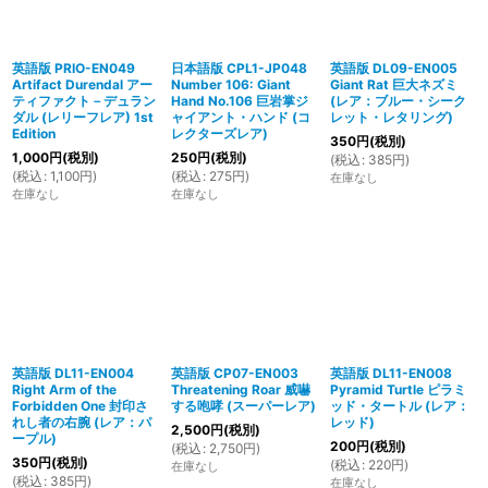
英語版 PRIO-EN049
日本語版 CPL1-JP048
英語版 DL09-EN005
Artifact Durendal アー
Number 106: Giant
Giant Rat 巨大ネズミ
ティファクト－デュラン
Hand No.106 巨岩掌ジ
(レア：ブルー・シーク
ダル (レリーフレア) 1st
ャイアント・ハンド (コ
レット・レタリング)
Edition
レクターズレア)
350
円
(税別)
1,000
円
(税別)
250
円
(税別)
(
税込
:
385
円
)
(
税込
:
1,100
円
)
(
税込
:
275
円
)
在庫なし
在庫なし
在庫なし
英語版 DL11-EN004
英語版 CP07-EN003
英語版 DL11-EN008
Right Arm of the
Threatening Roar 威嚇
Pyramid Turtle ピラミ
Forbidden One 封印さ
する咆哮 (スーパーレア)
ッド・タートル (レア：
れし者の右腕 (レア：パ
レッド)
2,500
円
(税別)
ープル)
200
円
(税別)
(
税込
:
2,750
円
)
350
円
(税別)
(
税込
:
220
円
)
在庫なし
(
税込
:
385
円
)
在庫なし