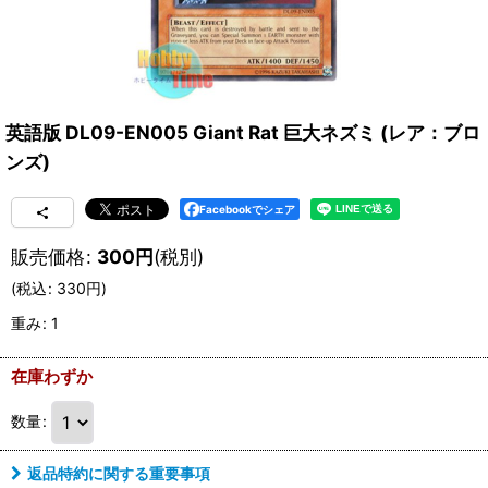
英語版 DL09-EN005 Giant Rat 巨大ネズミ (レア：ブロ
ンズ)
Facebookでシェア
販売価格
:
300
円
(税別)
(
税込
:
330
円
)
重み
:
1
在庫わずか
数量
:
返品特約に関する重要事項