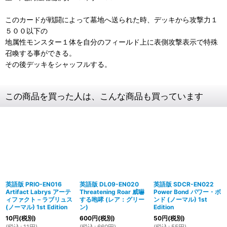
このカードが戦闘によって墓地へ送られた時、デッキから攻撃力１
５００以下の
地属性モンスター１体を自分のフィールド上に表側攻撃表示で特殊
召喚する事ができる。
その後デッキをシャッフルする。
この商品を買った人は、こんな商品も買っています
英語版 PRIO-EN016
英語版 DL09-EN020
英語版 SDCR-EN022
Artifact Labrys アーテ
Threatening Roar 威嚇
Power Bond パワー・ボ
ィファクト－ラブリュス
する咆哮 (レア：グリー
ンド (ノーマル) 1st
(ノーマル) 1st Edition
ン)
Edition
10
円
(税別)
600
円
(税別)
50
円
(税別)
(
税込
:
11
円
)
(
税込
:
660
円
)
(
税込
:
55
円
)