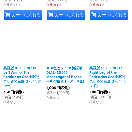
在庫数 12点
在庫わずか
在庫わずか
カートに入れる
カートに入れる
カートに入れる
英語版 DL11-EN005
★ 4色セット ★英語版
英語版 DL11-EN002
Left Arm of the
DL12-EN013
Right Leg of the
Forbidden One 封印さ
Messenger of Peace
Forbidden One 封印さ
れし者の左腕 (レア：ブ
平和の使者 (レア：4色)
れし者の右足 (レア：レ
ルー)
ッド)
1,000
円
(税別)
450
円
(税別)
300
円
(税別)
(
税込
:
1,100
円
)
(
税込
:
495
円
)
(
税込
:
330
円
)
在庫なし
在庫なし
在庫なし