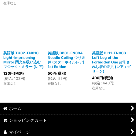
在庫なし
英語版 TU02-EN010
英語版 BP01-EN094
英語版 DL11-EN003
Light-Imprisoning
Needle Ceiling つり天
Left Leg of the
Mirror 閃光を吸い込む
井 (スターホイルレア)
Forbidden One 封印さ
マジック・ミラー (レア)
1st Edition
れし者の左足 (レア：グ
リーン)
120
円
(税別)
50
円
(税別)
400
円
(税別)
(
税込
:
132
円
)
(
税込
:
55
円
)
(
税込
:
440
円
)
在庫なし
在庫なし
在庫なし
ホーム
ショッピングカート
マイページ