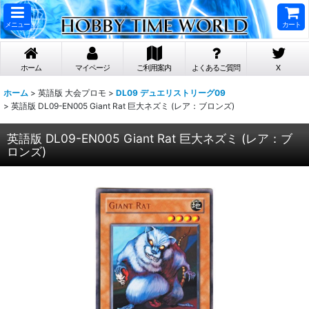
メニュー
カート
ホーム
マイページ
ご利用案内
よくあるご質問
X
ホーム
>
英語版 大会プロモ
>
DL09 デュエリストリーグ09
>
英語版 DL09-EN005 Giant Rat 巨大ネズミ (レア：ブロンズ)
英語版 DL09-EN005 Giant Rat 巨大ネズミ (レア：ブ
ロンズ)