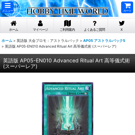
メニュー
カート
ホーム
マイページ
ご利用案内
よくあるご質問
X
ホーム
>
英語版 大会プロモ：アストラルパック
>
AP05 アストラルパック5
>
英語版 AP05-EN010 Advanced Ritual Art 高等儀式術 (スーパーレア)
英語版 AP05-EN010 Advanced Ritual Art 高等儀式術
(スーパーレア)