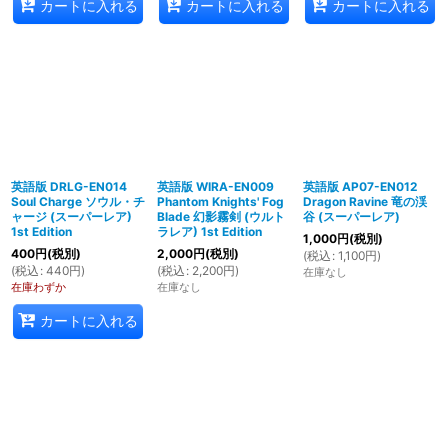
カートに入れる
カートに入れる
カートに入れる
英語版 DRLG-EN014
英語版 WIRA-EN009
英語版 AP07-EN012
Soul Charge ソウル・チ
Phantom Knights' Fog
Dragon Ravine 竜の渓
ャージ (スーパーレア)
Blade 幻影霧剣 (ウルト
谷 (スーパーレア)
1st Edition
ラレア) 1st Edition
1,000
円
(税別)
400
円
(税別)
2,000
円
(税別)
(
税込
:
1,100
円
)
(
税込
:
440
円
)
(
税込
:
2,200
円
)
在庫なし
在庫わずか
在庫なし
カートに入れる