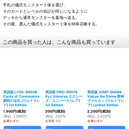
手札の儀式モンスター１体を選び、
そのカードとレベルの合計が同じになるように
デッキから通常モンスターを墓地へ送る。
その後、選んだ儀式モンスター１体を特殊召喚する。
この商品を買った人は、こんな商品も買っています
英語版 LC5D-EN048
英語版 PRIO-EN078
英語版 JUMP-EN066
Cards of Consonance
Xyz Universe エクシー
Vulcan the Divine 獣神
調和の宝札 (ウルトラレ
ズ・ユニバース (レア)
ヴァルカン (ウルトラレ
ア) 1st Edition
1st Edition
ア) Limited Edition
1,900
円
(税別)
200
円
(税別)
2,200
円
(税別)
(
税込
:
2,090
円
)
(
税込
:
220
円
)
(
税込
:
2,420
円
)
在庫わずか
在庫数 9点
在庫わずか