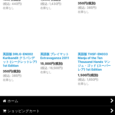
350
円
(税別)
(
税込
:
440
円
)
(
税込
:
1,430
円
)
(
税込
:
385
円
)
在庫なし
在庫なし
在庫なし
英語版 DRLG-EN002
英語版 プレイマット
英語版 THSF-EN033
Kuribandit クリバンデ
Extravaganza 2011
Manju of the Ten
ット (シークレットレア)
Thousand Hands マン
15,000
円
(税別)
1st Edition
ジュ・ゴッド (スーパー
(
税込
:
16,500
円
)
レア) 1st Edition
350
円
(税別)
在庫なし
1,500
円
(税別)
(
税込
:
385
円
)
(
税込
:
1,650
円
)
在庫なし
在庫なし
ホーム
ショッピングカート