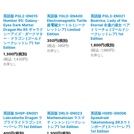
英語版 PGL2-EN015
英語版 YGLD-ENA00
英語版 PGL3-EN021
Number 95: Galaxy-
Electromagnetic Turtle
Beatrice, Lady of the
Eyes Dark Matter
超電磁タートル (シーク
Eternal 永遠の淑女 ベア
Dragon No.95 ギャラク
レットレア) Limited
トリーチェ (ゴールドシ
シーアイズ・ダークマタ
Edition
ークレットレア) 1st
ー・ドラゴン (ゴールド
Edition
350
円
(税別)
シークレットレア) 1st
1,800
円
(税別)
(
税込
:
385
円
)
Edition
(
税込
:
1,980
円
)
在庫なし
1,300
円
(税別)
在庫なし
(
税込
:
1,430
円
)
在庫なし
英語版 SHSP-EN001
英語版 DRLG-EN023
英語版 HSRD-EN006
Labradorite Dragon ラ
Mathematician マスマ
Speedroid
ブラドライドラゴン (ス
ティシャン (シークレッ
Taketomborg SRタケト
ーパーレア) 1st Edition
トレア) 1st Edition
ンボーグ (スーパーレア)
1st Edition
400
円
(税別)
1,300
円
(税別)