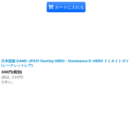
カートに入れる
日本語版 DANE-JP031 Destiny HERO - Dominance D-HERO ドミネイトガイ
(シークレットレア)
300
円
(税別)
(
税込
:
330
円
)
在庫なし