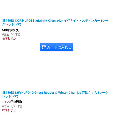
日本語版 CORE-JP033 Igknight Champion イグナイト・スティンガー (シー
クレットレア)
500
円
(税別)
(
税込
:
550
円
)
在庫わずか
カートに入れる
日本語版 SHVI-JP040 Ghost Reaper & Winter Cherries 浮幽さくら (シーク
レットレア)
1,500
円
(税別)
(
税込
:
1,650
円
)
在庫わずか