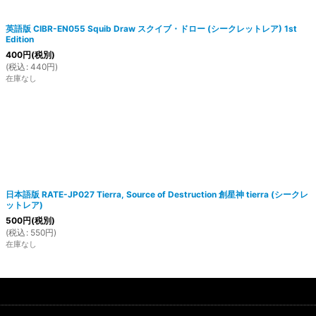
英語版 CIBR-EN055 Squib Draw スクイブ・ドロー (シークレットレア) 1st
Edition
400
円
(税別)
(
税込
:
440
円
)
在庫なし
日本語版 RATE-JP027 Tierra, Source of Destruction 創星神 tierra (シークレ
ットレア)
500
円
(税別)
(
税込
:
550
円
)
在庫なし