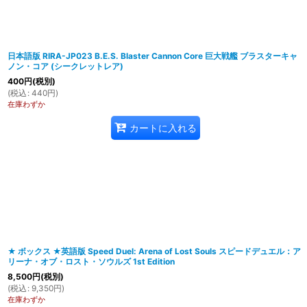
日本語版 RIRA-JP023 B.E.S. Blaster Cannon Core 巨大戦艦 ブラスターキャ
ノン・コア (シークレットレア)
400
円
(税別)
(
税込
:
440
円
)
在庫わずか
カートに入れる
★ ボックス ★英語版 Speed Duel: Arena of Lost Souls スピードデュエル：ア
リーナ・オブ・ロスト・ソウルズ 1st Edition
8,500
円
(税別)
(
税込
:
9,350
円
)
在庫わずか