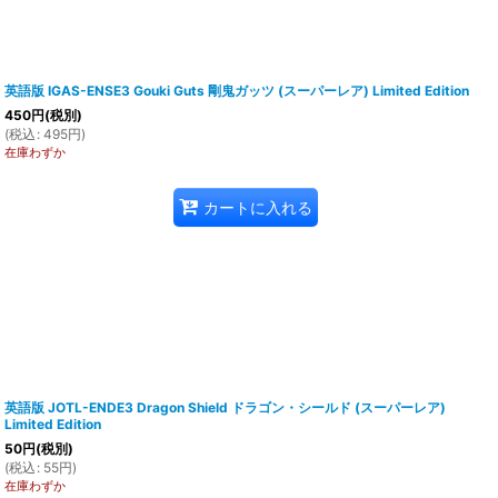
英語版 IGAS-ENSE3 Gouki Guts 剛鬼ガッツ (スーパーレア) Limited Edition
450
円
(税別)
(
税込
:
495
円
)
在庫わずか
カートに入れる
英語版 JOTL-ENDE3 Dragon Shield ドラゴン・シールド (スーパーレア)
Limited Edition
50
円
(税別)
(
税込
:
55
円
)
在庫わずか