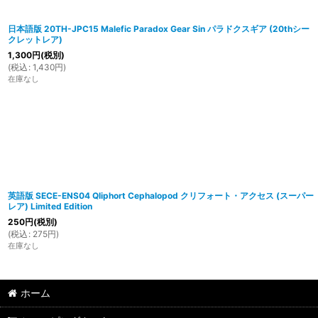
日本語版 20TH-JPC15 Malefic Paradox Gear Sin パラドクスギア (20thシー
クレットレア)
1,300
円
(税別)
(
税込
:
1,430
円
)
在庫なし
英語版 SECE-ENS04 Qliphort Cephalopod クリフォート・アクセス (スーパー
レア) Limited Edition
250
円
(税別)
(
税込
:
275
円
)
在庫なし
ホーム