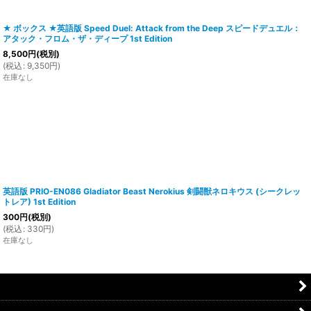
★ ボックス ★英語版 Speed Duel: Attack from the Deep スピードデュエル：
アタック・フロム・ザ・ディープ 1st Edition
8,500
円
(税別)
(
税込
:
9,350
円
)
在庫なし
英語版 PRIO-EN086 Gladiator Beast Nerokius 剣闘獣ネロキウス (シークレッ
トレア) 1st Edition
300
円
(税別)
(
税込
:
330
円
)
在庫なし