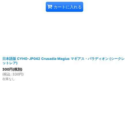
カートに入れる
日本語版 CYHO-JP042 Crusadia Magius マギアス・パラディオン (シークレ
ットレア)
300
円
(税別)
(
税込
:
330
円
)
在庫なし