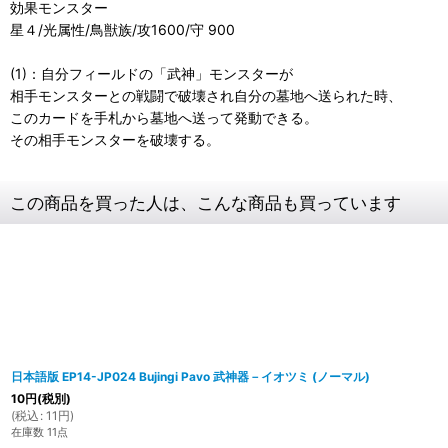
効果モンスター
星４/光属性/鳥獣族/攻1600/守 900
(1)：自分フィールドの「武神」モンスターが
相手モンスターとの戦闘で破壊され自分の墓地へ送られた時、
このカードを手札から墓地へ送って発動できる。
その相手モンスターを破壊する。
この商品を買った人は、こんな商品も買っています
日本語版 EP14-JP024 Bujingi Pavo 武神器－イオツミ (ノーマル)
10
円
(税別)
(
税込
:
11
円
)
在庫数 11点