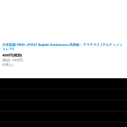
日本語版 PRIO-JP052 Bujinki Amaterasu 武神姫－アマテラス (アルティメッ
トレア)
400
円
(税別)
(
税込
:
440
円
)
在庫なし