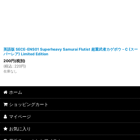
英語版 SECE-ENS01 Superheavy Samurai Flutist 超重武者カゲボウ－C (スー
パーレア) Limited Edition
200
円
(税別)
(
税込
:
220
円
)
在庫なし
ホーム
ショッピングカート
マイページ
お気に入り