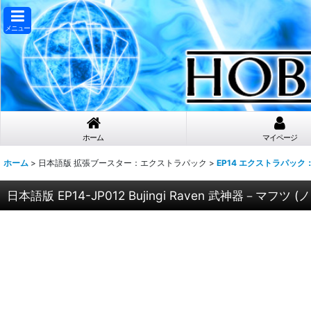
メニュー
ホーム
マイページ
ホーム
>
日本語版 拡張ブースター：エクストラパック
>
EP14 エクストラパッ
日本語版 EP14-JP012 Bujingi Raven 武神器－マフツ (