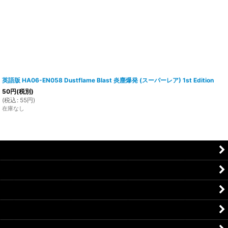
英語版 HA06-EN058 Dustflame Blast 炎塵爆発 (スーパーレア) 1st Edition
50
円
(税別)
(
税込
:
55
円
)
在庫なし