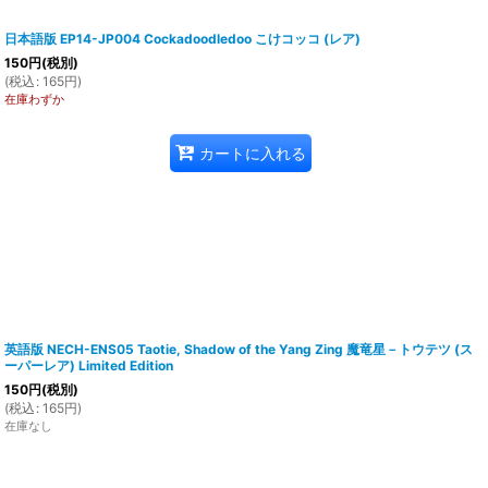
日本語版 EP14-JP004 Cockadoodledoo こけコッコ (レア)
150
円
(税別)
(
税込
:
165
円
)
在庫わずか
カートに入れる
英語版 NECH-ENS05 Taotie, Shadow of the Yang Zing 魔竜星－トウテツ (ス
ーパーレア) Limited Edition
150
円
(税別)
(
税込
:
165
円
)
在庫なし