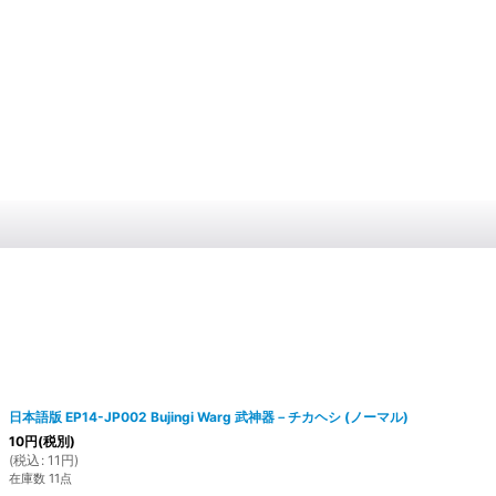
日本語版 EP14-JP002 Bujingi Warg 武神器－チカヘシ (ノーマル)
10
円
(税別)
(
税込
:
11
円
)
在庫数 11点