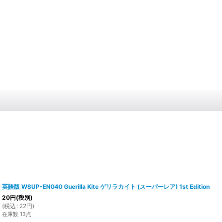
英語版 WSUP-EN040 Guerilla Kite ゲリラカイト (スーパーレア) 1st Edition
20
円
(税別)
(
税込
:
22
円
)
在庫数 13点