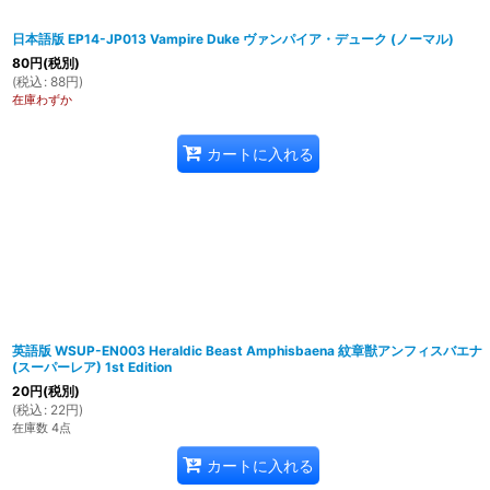
日本語版 EP14-JP013 Vampire Duke ヴァンパイア・デューク (ノーマル)
80
円
(税別)
(
税込
:
88
円
)
在庫わずか
カートに入れる
英語版 WSUP-EN003 Heraldic Beast Amphisbaena 紋章獣アンフィスバエナ
(スーパーレア) 1st Edition
20
円
(税別)
(
税込
:
22
円
)
在庫数 4点
カートに入れる