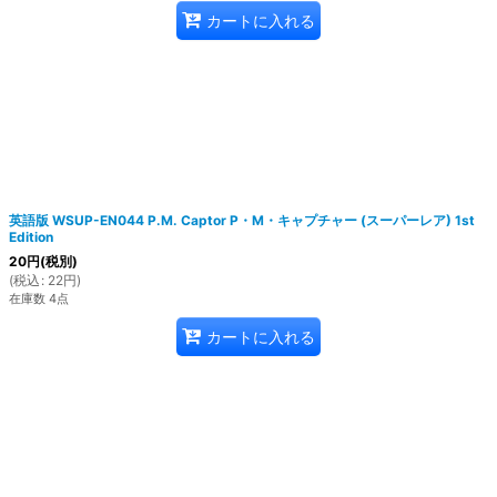
カートに入れる
英語版 WSUP-EN044 P.M. Captor P・M・キャプチャー (スーパーレア) 1st
Edition
20
円
(税別)
(
税込
:
22
円
)
在庫数 4点
カートに入れる