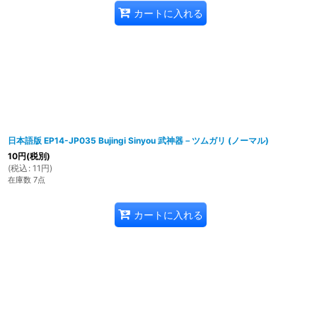
カートに入れる
日本語版 EP14-JP035 Bujingi Sinyou 武神器－ツムガリ (ノーマル)
10
円
(税別)
(
税込
:
11
円
)
在庫数 7点
カートに入れる