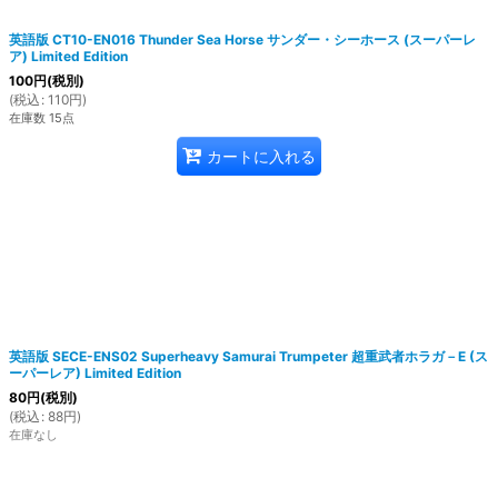
英語版 CT10-EN016 Thunder Sea Horse サンダー・シーホース (スーパーレ
ア) Limited Edition
100
円
(税別)
(
税込
:
110
円
)
在庫数 15点
カートに入れる
英語版 SECE-ENS02 Superheavy Samurai Trumpeter 超重武者ホラガ－E (ス
ーパーレア) Limited Edition
80
円
(税別)
(
税込
:
88
円
)
在庫なし