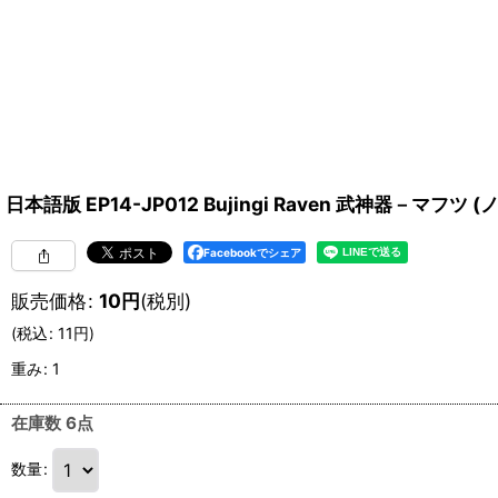
日本語版 EP14-JP012 Bujingi Raven 武神器－マフツ 
Facebookでシェア
販売価格
:
10
円
(税別)
(
税込
:
11
円
)
重み
:
1
在庫数 6点
数量
: