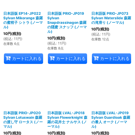
日本語版 EP14-JP022
日本語版 PRIO-JP019
日本語版 PRIO-JP073
Sylvan Mikorange 森羅
Sylvan
Sylvan Waterslide 森羅
の蜜柑子 シトラ (ノーマ
Snapdrassinagon 森羅
の滝滑り (ノーマル)
ル)
の隠蜜 スナッフ (ノーマ
10
円
(税別)
ル)
10
円
(税別)
(
税込
:
11
円
)
10
円
(税別)
(
税込
:
11
円
)
在庫数 12点
(
税込
:
11
円
)
在庫数 6点
在庫数 8点
カートに入れる
カートに入れる
カートに入れる
日本語版 PRIO-JP020
日本語版 LVAL-JP018
日本語版 LVAL-JP019
Sylvan Lotuswain 森羅
Sylvan Flowerknight 森
Sylvan Guardioak 森羅
の渡し守 ロータス (ノー
羅の花卉士 ナルサス (ノ
の番人 オーク (ノーマ
マル)
ーマル)
ル)
10
円
(税別)
10
円
(税別)
10
円
(税別)