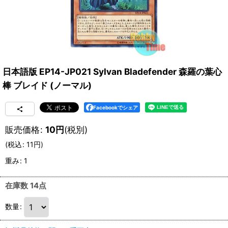
日本語版 EP14-JP021 Sylvan Bladefender 森羅の葉心
棒 ブレイド (ノーマル)
Facebookでシェア
販売価格
:
10
円
(税別)
(
税込
:
11
円
)
重み
:
1
在庫数 14点
数量
: