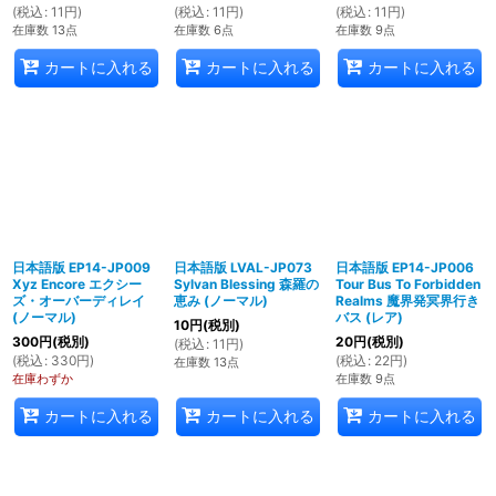
(
税込
:
11
円
)
(
税込
:
11
円
)
(
税込
:
11
円
)
在庫数 13点
在庫数 6点
在庫数 9点
カートに入れる
カートに入れる
カートに入れる
日本語版 EP14-JP009
日本語版 LVAL-JP073
日本語版 EP14-JP006
Xyz Encore エクシー
Sylvan Blessing 森羅の
Tour Bus To Forbidden
ズ・オーバーディレイ
恵み (ノーマル)
Realms 魔界発冥界行き
(ノーマル)
バス (レア)
10
円
(税別)
300
円
(税別)
20
円
(税別)
(
税込
:
11
円
)
(
税込
:
330
円
)
(
税込
:
22
円
)
在庫数 13点
在庫わずか
在庫数 9点
カートに入れる
カートに入れる
カートに入れる