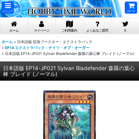
メニュー
カート
ホーム
マイページ
ご利用案内
よくあるご質問
X
ホーム
>
日本語版 拡張ブースター：エクストラパック
>
EP14 エクストラパック：ナイツ・オブ・オーダー
>
日本語版 EP14-JP021 Sylvan Bladefender 森羅の葉心棒 ブレイド (ノーマル)
日本語版 EP14-JP021 Sylvan Bladefender 森羅の葉心
棒 ブレイド (ノーマル)