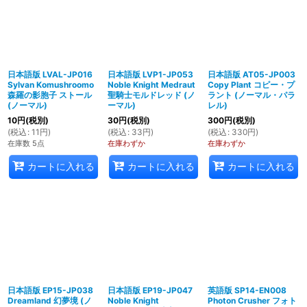
日本語版 LVAL-JP016
日本語版 LVP1-JP053
日本語版 AT05-JP003
Sylvan Komushroomo
Noble Knight Medraut
Copy Plant コピー・プ
森羅の影胞子 ストール
聖騎士モルドレッド (ノ
ラント (ノーマル・パラ
(ノーマル)
ーマル)
レル)
10
円
(税別)
30
円
(税別)
300
円
(税別)
(
税込
:
11
円
)
(
税込
:
33
円
)
(
税込
:
330
円
)
在庫数 5点
在庫わずか
在庫わずか
カートに入れる
カートに入れる
カートに入れる
日本語版 EP15-JP038
日本語版 EP19-JP047
英語版 SP14-EN008
Dreamland 幻夢境 (ノ
Noble Knight
Photon Crusher フォト