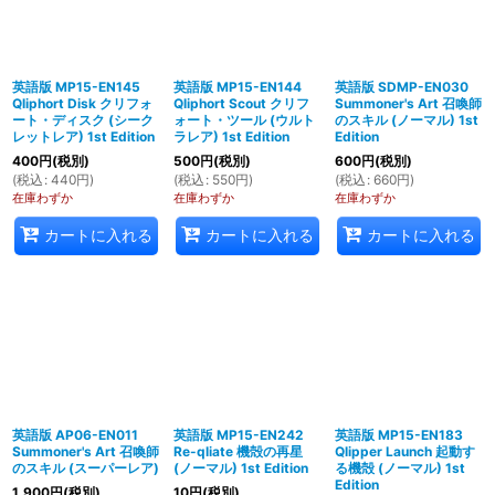
英語版 MP15-EN145
英語版 MP15-EN144
英語版 SDMP-EN030
Qliphort Disk クリフォ
Qliphort Scout クリフ
Summoner's Art 召喚師
ート・ディスク (シーク
ォート・ツール (ウルト
のスキル (ノーマル) 1st
レットレア) 1st Edition
ラレア) 1st Edition
Edition
400
円
(税別)
500
円
(税別)
600
円
(税別)
(
税込
:
440
円
)
(
税込
:
550
円
)
(
税込
:
660
円
)
在庫わずか
在庫わずか
在庫わずか
カートに入れる
カートに入れる
カートに入れる
英語版 AP06-EN011
英語版 MP15-EN242
英語版 MP15-EN183
Summoner's Art 召喚師
Re-qliate 機殻の再星
Qlipper Launch 起動す
のスキル (スーパーレア)
(ノーマル) 1st Edition
る機殻 (ノーマル) 1st
Edition
1,900
円
(税別)
10
円
(税別)