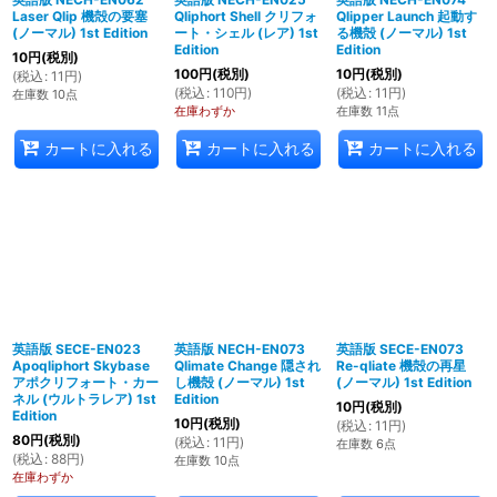
Laser Qlip 機殻の要塞
Qliphort Shell クリフォ
Qlipper Launch 起動す
(ノーマル) 1st Edition
ート・シェル (レア) 1st
る機殻 (ノーマル) 1st
Edition
Edition
10
円
(税別)
100
円
(税別)
10
円
(税別)
(
税込
:
11
円
)
(
税込
:
110
円
)
(
税込
:
11
円
)
在庫数 10点
在庫わずか
在庫数 11点
カートに入れる
カートに入れる
カートに入れる
英語版 SECE-EN023
英語版 NECH-EN073
英語版 SECE-EN073
Apoqliphort Skybase
Qlimate Change 隠され
Re-qliate 機殻の再星
アポクリフォート・カー
し機殻 (ノーマル) 1st
(ノーマル) 1st Edition
ネル (ウルトラレア) 1st
Edition
10
円
(税別)
Edition
10
円
(税別)
(
税込
:
11
円
)
80
円
(税別)
(
税込
:
11
円
)
在庫数 6点
(
税込
:
88
円
)
在庫数 10点
在庫わずか