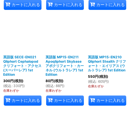
カートに入れる
カートに入れる
カートに入れる
英語版 SECE-EN021
英語版 MP15-EN211
英語版 MP15-EN210
Qliphort Cephalopod
Apoqliphort Skybase
Qliphort Stealth クリフ
クリフォート・アクセス
アポクリフォート・カー
ォート・エイリアス (ウ
(スーパーレア) 1st
ネル (ウルトラレア) 1st
ルトラレア) 1st Edition
Edition
Edition
550
円
(税別)
300
円
(税別)
80
円
(税別)
(
税込
:
605
円
)
(
税込
:
330
円
)
(
税込
:
88
円
)
在庫わずか
在庫わずか
在庫わずか
カートに入れる
カートに入れる
カートに入れる