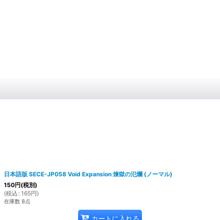
日本語版 SECE-JP058 Void Expansion 煉獄の氾爛 (ノーマル)
150
円
(税別)
(
税込
:
165
円
)
在庫数 8点
カートに入れる