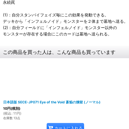
永続罠
(1)：自分スタンバイフェイズ毎にこの効果を発動できる。
デッキから「インフェルノイド」モンスターを２体まで墓地へ送る。
(2)：自分フィールドに「インフェルノイド」モンスター以外の
モンスターが存在する場合にこのカードは墓地へ送られる。
この商品を買った人は、こんな商品も買っています
日本語版 SECE-JP071 Eye of the Void 蒼焔の煉獄 (ノーマル)
10
円
(税別)
(
税込
:
11
円
)
在庫数 13点
カートに入れる