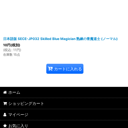
日本語版 SECE-JP032 Skilled Blue Magician 熟練の青魔道士 (ノーマル)
10
円
(税別)
(
税込
:
11
円
)
在庫数 15点
カートに入れる
ホーム
ショッピングカート
マイページ
お気に入り