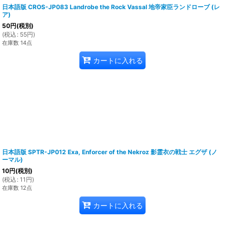
日本語版 CROS-JP083 Landrobe the Rock Vassal 地帝家臣ランドローブ (レ
ア)
50
円
(税別)
(
税込
:
55
円
)
在庫数 14点
カートに入れる
日本語版 SPTR-JP012 Exa, Enforcer of the Nekroz 影霊衣の戦士 エグザ (ノ
ーマル)
10
円
(税別)
(
税込
:
11
円
)
在庫数 12点
カートに入れる