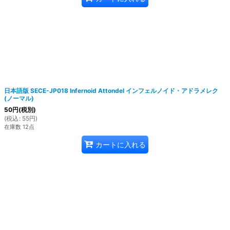
日本語版 SECE-JP018 Infernoid Attondel インフェルノイド・アドラメレク
(ノーマル)
50
円
(税別)
(
税込
:
55
円
)
在庫数 12点
カートに入れる