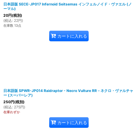
日本語版 SECE-JP017 Infernoid Seitsemas インフェルノイド・ヴァエル (ノ
ーマル)
20
円
(税別)
(
税込
:
22
円
)
在庫数 13点
カートに入れる
日本語版 SPWR-JP014 Raidraptor - Necro Vulture RR－ネクロ・ヴァルチャ
ー (スーパーレア)
250
円
(税別)
(
税込
:
275
円
)
在庫わずか
カートに入れる