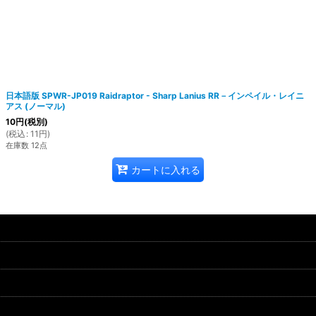
日本語版 SPWR-JP019 Raidraptor - Sharp Lanius RR－インペイル・レイニ
アス (ノーマル)
10
円
(税別)
(
税込
:
11
円
)
在庫数 12点
カートに入れる