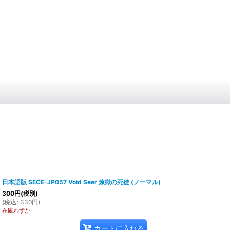
日本語版 SECE-JP057 Void Seer 煉獄の死徒 (ノーマル)
300
円
(税別)
(
税込
:
330
円
)
在庫わずか
カートに入れる