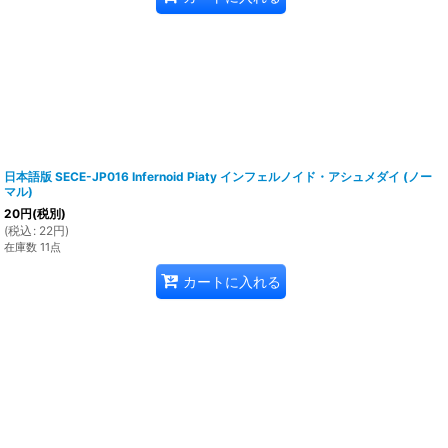
日本語版 SECE-JP016 Infernoid Piaty インフェルノイド・アシュメダイ (ノー
マル)
20
円
(税別)
(
税込
:
22
円
)
在庫数 11点
カートに入れる