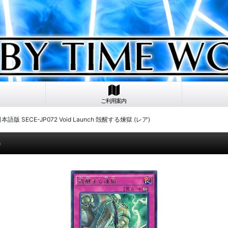
ご利用案内
本語版 SECE-JP072 Void Launch 殻醒する煉獄 (レア)
)