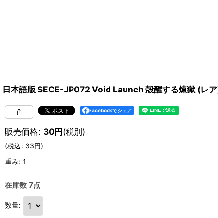
日本語版 SECE-JP072 Void Launch 殻醒する煉獄 (レア
Facebookでシェア
販売価格
:
30
円
(税別)
(
税込
:
33
円
)
重み
:
1
在庫数 7点
数量
: