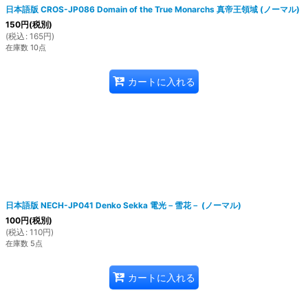
日本語版 CROS-JP086 Domain of the True Monarchs 真帝王領域 (ノーマル)
150
円
(税別)
(
税込
:
165
円
)
在庫数 10点
カートに入れる
日本語版 NECH-JP041 Denko Sekka 電光－雪花－ (ノーマル)
100
円
(税別)
(
税込
:
110
円
)
在庫数 5点
カートに入れる