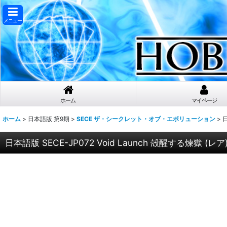
メニュー
ホーム
マイページ
ホーム
>
日本語版 第9期
>
SECE ザ・シークレット・オブ・エボリューション
>
日
日本語版 SECE-JP072 Void Launch 殻醒する煉獄 (レア