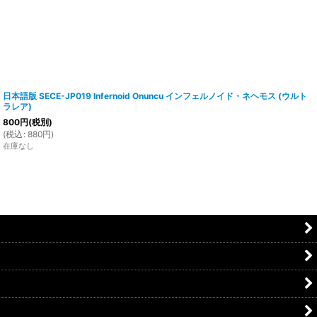
日本語版 SECE-JP019 Infernoid Onuncu インフェルノイド・ネヘモス (ウルト
ラレア)
800
円
(税別)
(
税込
:
880
円
)
在庫なし