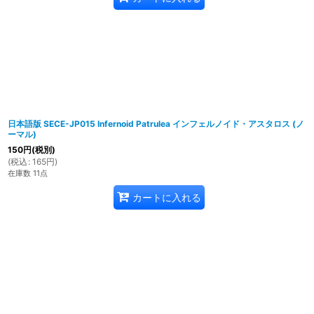
日本語版 SECE-JP015 Infernoid Patrulea インフェルノイド・アスタロス (ノ
ーマル)
150
円
(税別)
(
税込
:
165
円
)
在庫数 11点
カートに入れる