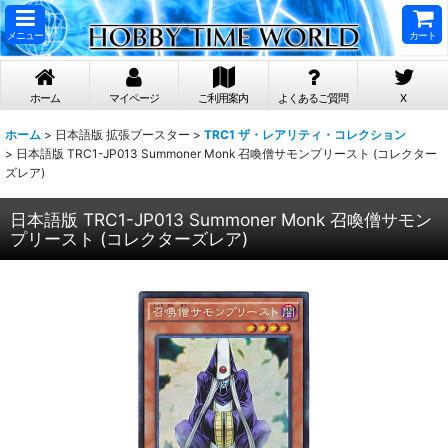
メニュー
カート
ホーム
マイページ
ご利用案内
よくあるご質問
X
ホーム
>
日本語版 拡張ブースター
>
TRC1 ザ・レアリティ・コレクション
>
日本語版 TRC1-JP013 Summoner Monk 召喚僧サモンプリースト (コレクター
ズレア)
日本語版 TRC1-JP013 Summoner Monk 召喚僧サモン
プリースト (コレクターズレア)