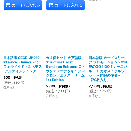
カートに入れる
カートに入れる
日本語版 SECE-JP019
★ 3個セット ★英語版
日本語版 カードスリー
Infernoid Onuncu イン
Structure Deck:
ブ プロモーション 2014
フェルノイド・ネヘモス
Synchron Extreme スト
夏のGO！GO！カーニバ
(アルティメットレア)
ラクチャーデッキ：シン
ル！！ カオス・ソルジ
クロン・エクストリーム
ャー －開闢の使者－
900
円
(税別)
1st Edition
【70枚入り】
(
税込
:
990
円
)
5,000
円
(税別)
2,500
円
(税別)
在庫なし
(
税込
:
5,500
円
)
(
税込
:
2,750
円
)
在庫なし
在庫なし