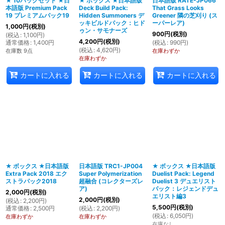
★ 10パックセット ★日
★ ボックス ★日本語版
日本語版 RATE-JP066
本語版 Premium Pack
Deck Build Pack:
That Grass Looks
19 プレミアムパック19
Hidden Summoners デ
Greener 隣の芝刈り (ス
ッキビルドパック：ヒド
ーパーレア)
1,000
円
(税別)
ゥン・サモナーズ
900
円
(税別)
(
税込
:
1,100
円
)
4,200
円
(税別)
通常価格
:
1,400
円
(
税込
:
990
円
)
(
税込
:
4,620
円
)
在庫数 9点
在庫わずか
在庫わずか
カートに入れる
カートに入れる
カートに入れる
★ ボックス ★日本語版
日本語版 TRC1-JP004
★ ボックス ★日本語版
Extra Pack 2018 エク
Super Polymerization
Duelist Pack: Legend
ストラパック2018
超融合 (コレクターズレ
Duelist 3 デュエリスト
ア)
パック：レジェンドデュ
2,000
円
(税別)
エリスト編3
2,000
円
(税別)
(
税込
:
2,200
円
)
5,500
円
(税別)
通常価格
:
2,500
円
(
税込
:
2,200
円
)
(
税込
:
6,050
円
)
在庫わずか
在庫わずか
在庫なし