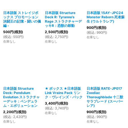
日本語版 ストレイジボ
日本語版 Structure
日本語版 15AY-JPC24
ックス プロモーション
Deck R: Tyranno's
Monster Reborn 死者蘇
決闘王の記憶 - 闘いの儀
Rage ストラクチャーデ
生 (ウルトラレア)
編 -
ッキR：恐獣の鼓動
900
円
(税別)
500
円
(税別)
2,500
円
(税別)
(
税込
:
990
円
)
(
税込
:
550
円
)
(
税込
:
2,750
円
)
在庫なし
在庫なし
在庫なし
日本語版 Structure
★ ボックス ★日本語版
日本語版 RATE-JP017
Deck: Pendulum
Link Vrains Pack リン
Zoodiac
Evolution ストラクチャ
ク・ヴレインズ・パック
Thoroughblade 十二獣
ーデッキ：ペンデュラ
サラブレード (スーパー
3,400
円
(税別)
ム・エボリューション
レア)
(
税込
:
3,740
円
)
2,200
円
(税別)
900
円
(税別)
在庫なし
(
税込
:
2,420
円
)
(
税込
:
990
円
)
在庫なし
在庫なし