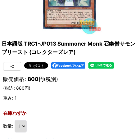
日本語版 TRC1-JP013 Summoner Monk 召喚僧サモン
プリースト (コレクターズレア)
Facebookでシェア
販売価格
:
800
円
(税別)
(
税込
:
880
円
)
重み
:
1
在庫わずか
数量
: