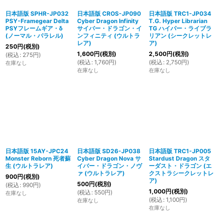
日本語版 SPHR-JP032
日本語版 CROS-JP090
日本語版 TRC1-JP034
PSY-Framegear Delta
Cyber Dragon Infinity
T.G. Hyper Librarian
PSYフレームギア・δ
サイバー・ドラゴン・イ
TG ハイパー・ライブラ
(ノーマル・パラレル)
ンフィニティ (ウルトラ
リアン (シークレットレ
レア)
ア)
250
円
(税別)
1,600
円
(税別)
2,500
円
(税別)
(
税込
:
275
円
)
(
税込
:
1,760
円
)
(
税込
:
2,750
円
)
在庫なし
在庫なし
在庫なし
日本語版 15AY-JPC24
日本語版 SD26-JP038
日本語版 TRC1-JP005
Monster Reborn 死者蘇
Cyber Dragon Nova サ
Stardust Dragon スタ
生 (ウルトラレア)
イバー・ドラゴン・ノヴ
ーダスト・ドラゴン (エ
ァ (ウルトラレア)
クストラシークレットレ
900
円
(税別)
ア)
500
円
(税別)
(
税込
:
990
円
)
1,000
円
(税別)
(
税込
:
550
円
)
在庫なし
(
税込
:
1,100
円
)
在庫なし
在庫なし