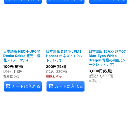
日本語版 NECH-JP041
日本語版 DS14-JPL11
日本語版 15AX-JPY07
Denko Sekka 電光－雪
Honest オネスト (ウル
Blue-Eyes White
花－ (ノーマル)
トラレア)
Dragon 青眼の白龍 (シ
ークレットレア)
100
円
(税別)
200
円
(税別)
3,000
円
(税別)
(
税込
:
110
円
)
(
税込
:
220
円
)
(
税込
:
3,300
円
)
在庫数 5点
在庫わずか
在庫なし
カートに入れる
カートに入れる