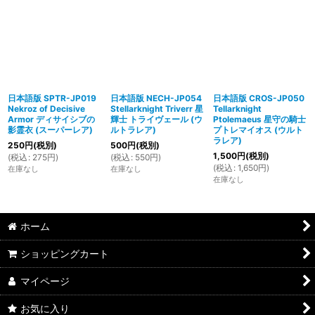
日本語版 SPTR-JP019
日本語版 NECH-JP054
日本語版 CROS-JP050
Nekroz of Decisive
Stellarknight Triverr 星
Tellarknight
Armor ディサイシブの
輝士 トライヴェール (ウ
Ptolemaeus 星守の騎士
影霊衣 (スーパーレア)
ルトラレア)
プトレマイオス (ウルト
ラレア)
250
円
(税別)
500
円
(税別)
1,500
円
(税別)
(
税込
:
275
円
)
(
税込
:
550
円
)
(
税込
:
1,650
円
)
在庫なし
在庫なし
在庫なし
ホーム
ショッピングカート
マイページ
お気に入り