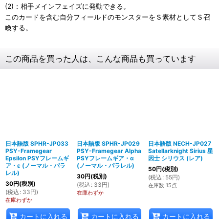
(2)：相手メインフェイズに発動できる。
このカードを含む自分フィールドのモンスターをＳ素材としてＳ召
喚する。
この商品を買った人は、こんな商品も買っています
日本語版 SPHR-JP033
日本語版 SPHR-JP029
日本語版 NECH-JP027
PSY-Framegear
PSY-Framegear Alpha
Satellarknight Sirius 星
Epsilon PSYフレームギ
PSYフレームギア・α
因士 シリウス (レア)
ア・ε (ノーマル・パラ
(ノーマル・パラレル)
50
円
(税別)
レル)
30
円
(税別)
(
税込
:
55
円
)
30
円
(税別)
(
税込
:
33
円
)
在庫数 15点
(
税込
:
33
円
)
在庫わずか
在庫わずか
カートに入れる
カートに入れる
カートに入れる