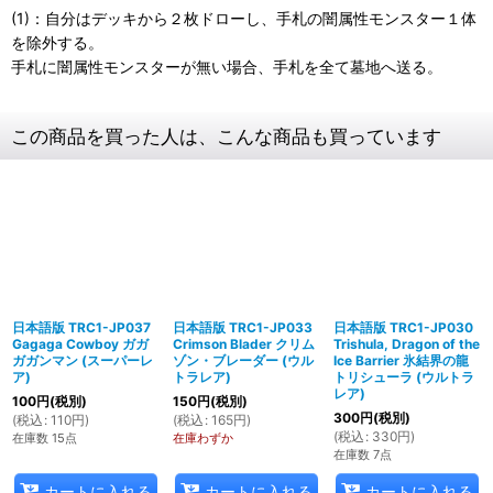
(1)：自分はデッキから２枚ドローし、手札の闇属性モンスター１体
を除外する。
手札に闇属性モンスターが無い場合、手札を全て墓地へ送る。
この商品を買った人は、こんな商品も買っています
日本語版 TRC1-JP037
日本語版 TRC1-JP033
日本語版 TRC1-JP030
Gagaga Cowboy ガガ
Crimson Blader クリム
Trishula, Dragon of the
ガガンマン (スーパーレ
ゾン・ブレーダー (ウル
Ice Barrier 氷結界の龍
ア)
トラレア)
トリシューラ (ウルトラ
レア)
100
円
(税別)
150
円
(税別)
300
円
(税別)
(
税込
:
110
円
)
(
税込
:
165
円
)
(
税込
:
330
円
)
在庫数 15点
在庫わずか
在庫数 7点
カートに入れる
カートに入れる
カートに入れる