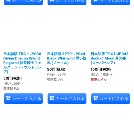
日本語版 TRC1-JP036
日本語版 SPTR-JP044
日本語版 TRC1-JP043
Divine Dragon Knight
Black Whirlwind 黒い旋
Book of Moon 月の書
Felgrand 神竜騎士フェ
風 (ノーマル)
(スーパーレア)
ルグラント (ウルトラレ
50
円
(税別)
150
円
(税別)
ア)
(
税込
:
55
円
)
(
税込
:
165
円
)
50
円
(税別)
在庫数 5点
在庫わずか
(
税込
:
55
円
)
在庫数 6点
カートに入れる
カートに入れる
カートに入れる