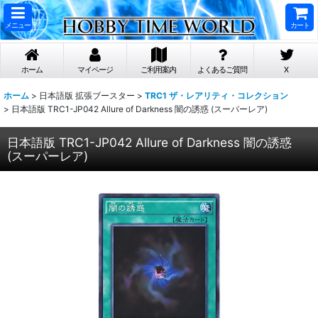
メニュー
カート
ホーム
マイページ
ご利用案内
よくあるご質問
X
ホーム
>
日本語版 拡張ブースター
>
TRC1 ザ・レアリティ・コレクション
>
日本語版 TRC1-JP042 Allure of Darkness 闇の誘惑 (スーパーレア)
日本語版 TRC1-JP042 Allure of Darkness 闇の誘惑
(スーパーレア)