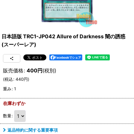
日本語版 TRC1-JP042 Allure of Darkness 闇の誘惑
(スーパーレア)
Facebookでシェア
販売価格
:
400
円
(税別)
(
税込
:
440
円
)
重み
:
1
在庫わずか
数量
:
返品特約に関する重要事項