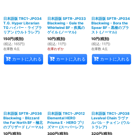
日本語版 TRC1-JP034
日本語版 SPTR-JP033
日本語版 SPTR-JP034
T.G. Hyper Librarian
Blackwing - Gale the
Blackwing - Bora the
TG ハイパー・ライブラ
Whirlwind BF－疾風の
Spear BF－黒槍のブラ
リアン (ウルトラレア)
ゲイル (ノーマル)
スト (ノーマル)
150
円
(税別)
10
円
(税別)
10
円
(税別)
(
税込
:
165
円
)
(
税込
:
11
円
)
(
税込
:
11
円
)
在庫数 6点
在庫わずか
在庫数 4点
カートに入れる
カートに入れる
カートに入れる
日本語版 SPTR-JP036
日本語版 TRC1-JP012
日本語版 TRC1-JP038
Blackwing - Blizzard
Elemental HERO
Lavalval Chain ラヴァ
the Far North BF－極北
Prisma E・HERO プリ
ルバル・チェイン (ウル
のブリザード (ノーマル)
ズマー (スーパーレア)
トラレア)
10
円
(税別)
300
円
(税別)
320
円
(税別)