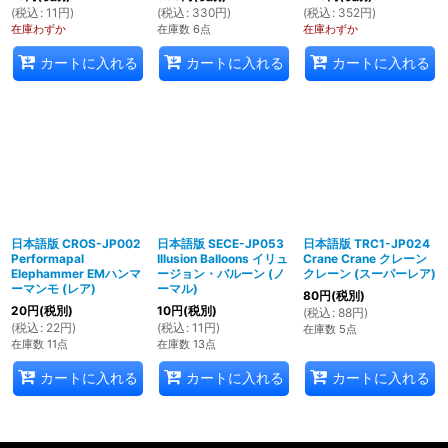
(
税込
:
11
円
)
(
税込
:
330
円
)
(
税込
:
352
円
)
在庫わずか
在庫数 6点
在庫わずか
カートに入れる
カートに入れる
カートに入れる
日本語版 CROS-JP002
日本語版 SECE-JP053
日本語版 TRC1-JP024
Performapal
Illusion Balloons イリュ
Crane Crane クレーン
Elephammer EMハンマ
ージョン・バルーン (ノ
クレーン (スーパーレア)
ーマンモ (レア)
ーマル)
80
円
(税別)
20
円
(税別)
10
円
(税別)
(
税込
:
88
円
)
(
税込
:
22
円
)
(
税込
:
11
円
)
在庫数 5点
在庫数 11点
在庫数 13点
カートに入れる
カートに入れる
カートに入れる