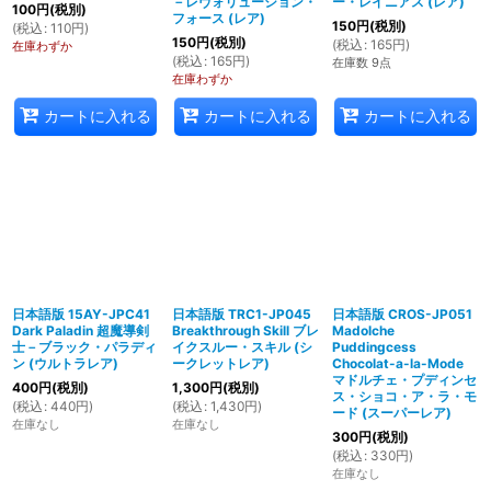
－レヴォリューション・
ー・レイニアス (レア)
100
円
(税別)
フォース (レア)
150
円
(税別)
(
税込
:
110
円
)
150
円
(税別)
(
税込
:
165
円
)
在庫わずか
(
税込
:
165
円
)
在庫数 9点
在庫わずか
カートに入れる
カートに入れる
カートに入れる
日本語版 15AY-JPC41
日本語版 TRC1-JP045
日本語版 CROS-JP051
Dark Paladin 超魔導剣
Breakthrough Skill ブレ
Madolche
士－ブラック・パラディ
イクスルー・スキル (シ
Puddingcess
ン (ウルトラレア)
ークレットレア)
Chocolat-a-la-Mode
マドルチェ・プディンセ
400
円
(税別)
1,300
円
(税別)
ス・ショコ・ア・ラ・モ
(
税込
:
440
円
)
(
税込
:
1,430
円
)
ード (スーパーレア)
在庫なし
在庫なし
300
円
(税別)
(
税込
:
330
円
)
在庫なし