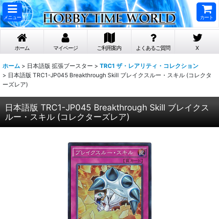
メニュー
カート
ホーム
マイページ
ご利用案内
よくあるご質問
X
ホーム
>
日本語版 拡張ブースター
>
TRC1 ザ・レアリティ・コレクション
>
日本語版 TRC1-JP045 Breakthrough Skill ブレイクスルー・スキル (コレクタ
ーズレア)
日本語版 TRC1-JP045 Breakthrough Skill ブレイクス
ルー・スキル (コレクターズレア)