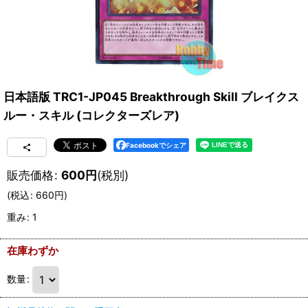
日本語版 TRC1-JP045 Breakthrough Skill ブレイクス
ルー・スキル (コレクターズレア)
Facebookでシェア
販売価格
:
600
円
(税別)
(
税込
:
660
円
)
重み
:
1
在庫わずか
数量
: