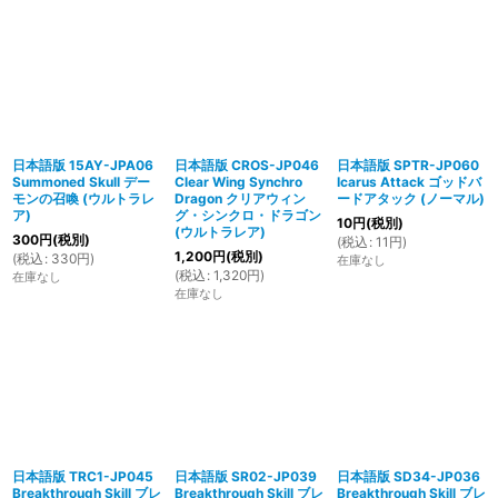
日本語版 15AY-JPA06
日本語版 CROS-JP046
日本語版 SPTR-JP060
Summoned Skull デー
Clear Wing Synchro
Icarus Attack ゴッドバ
モンの召喚 (ウルトラレ
Dragon クリアウィン
ードアタック (ノーマル)
ア)
グ・シンクロ・ドラゴン
10
円
(税別)
(ウルトラレア)
300
円
(税別)
(
税込
:
11
円
)
1,200
円
(税別)
(
税込
:
330
円
)
在庫なし
(
税込
:
1,320
円
)
在庫なし
在庫なし
日本語版 TRC1-JP045
日本語版 SR02-JP039
日本語版 SD34-JP036
Breakthrough Skill ブレ
Breakthrough Skill ブレ
Breakthrough Skill ブレ