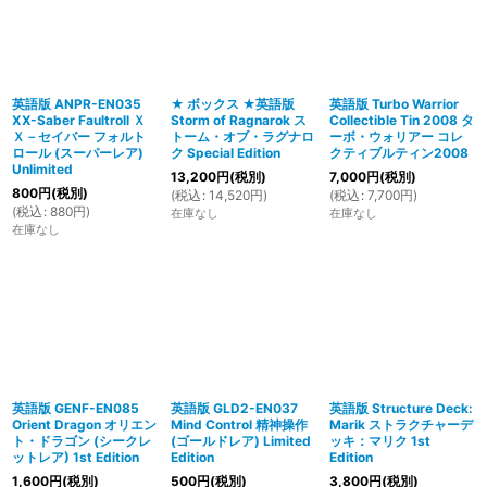
英語版 ANPR-EN035
★ ボックス ★英語版
英語版 Turbo Warrior
XX-Saber Faultroll Ｘ
Storm of Ragnarok ス
Collectible Tin 2008 タ
Ｘ－セイバー フォルト
トーム・オブ・ラグナロ
ーボ・ウォリアー コレ
ロール (スーパーレア)
ク Special Edition
クティブルティン2008
Unlimited
13,200
円
(税別)
7,000
円
(税別)
800
円
(税別)
(
税込
:
14,520
円
)
(
税込
:
7,700
円
)
(
税込
:
880
円
)
在庫なし
在庫なし
在庫なし
英語版 GENF-EN085
英語版 GLD2-EN037
英語版 Structure Deck:
Orient Dragon オリエン
Mind Control 精神操作
Marik ストラクチャーデ
ト・ドラゴン (シークレ
(ゴールドレア) Limited
ッキ：マリク 1st
ットレア) 1st Edition
Edition
Edition
1,600
円
(税別)
500
円
(税別)
3,800
円
(税別)