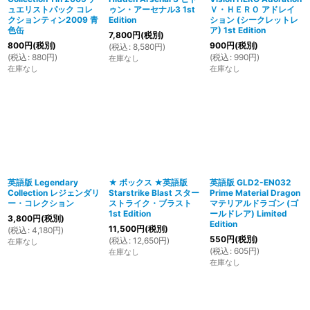
ュエリストパック コレ
ゥン・アーセナル3 1st
Ｖ・ＨＥＲＯ アドレイ
クションティン2009 青
Edition
ション (シークレットレ
色缶
ア) 1st Edition
7,800
円
(税別)
800
円
(税別)
900
円
(税別)
(
税込
:
8,580
円
)
(
税込
:
880
円
)
(
税込
:
990
円
)
在庫なし
在庫なし
在庫なし
英語版 Legendary
★ ボックス ★英語版
英語版 GLD2-EN032
Collection レジェンダリ
Starstrike Blast スター
Prime Material Dragon
ー・コレクション
ストライク・ブラスト
マテリアルドラゴン (ゴ
1st Edition
ールドレア) Limited
3,800
円
(税別)
Edition
11,500
円
(税別)
(
税込
:
4,180
円
)
550
円
(税別)
(
税込
:
12,650
円
)
在庫なし
(
税込
:
605
円
)
在庫なし
在庫なし