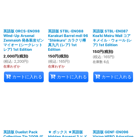
英語版 ORCS-EN098
英語版 STBL-EN088
英語版 STBL-EN087
Wind-Up Arsenal
Karakuri Barrel mdl 96
Koa'ki Meiru Wall コア
Zenmaioh 発条装攻ゼン
“Shinkuro” カラクリ樽
キメイル・ウォール (レ
マイオー (シークレット
真九六 (レア) 1st
ア) 1st Edition
レア) 1st Edition
Edition
150
円
(税別)
2,000
円
(税別)
150
円
(税別)
(
税込
:
165
円
)
(
税込
:
2,200
円
)
(
税込
:
165
円
)
在庫数 6点
在庫わずか
在庫わずか
カートに入れる
カートに入れる
カートに入れる
英語版 Duelist Pack
★ ボックス ★英語版
英語版 GENF-EN096
Collection Tin 2009 デ
Hidden Arsenal 3 ヒド
Vision HERO Adoration