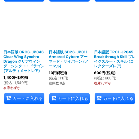
日本語版 CROS-JP046
日本語版 SD26-JP011
日本語版 TRC1-JP045
Clear Wing Synchro
Armored Cybern アー
Breakthrough Skill ブレ
Dragon クリアウィン
マード・サイバーン (ノ
イクスルー・スキル (コ
グ・シンクロ・ドラゴン
ーマル)
レクターズレア)
(アルティメットレア)
10
円
(税別)
600
円
(税別)
1,400
円
(税別)
(
税込
:
11
円
)
(
税込
:
660
円
)
(
税込
:
1,540
円
)
在庫数 8点
在庫わずか
在庫わずか
カートに入れる
カートに入れる
カートに入れる