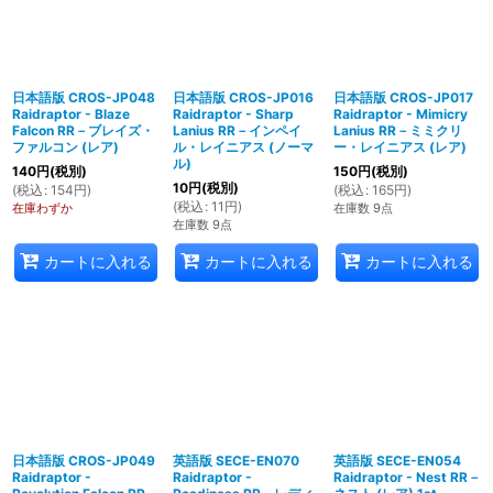
日本語版 CROS-JP048
日本語版 CROS-JP016
日本語版 CROS-JP017
Raidraptor - Blaze
Raidraptor - Sharp
Raidraptor - Mimicry
Falcon RR－ブレイズ・
Lanius RR－インペイ
Lanius RR－ミミクリ
ファルコン (レア)
ル・レイニアス (ノーマ
ー・レイニアス (レア)
ル)
140
円
(税別)
150
円
(税別)
10
円
(税別)
(
税込
:
154
円
)
(
税込
:
165
円
)
(
税込
:
11
円
)
在庫わずか
在庫数 9点
在庫数 9点
カートに入れる
カートに入れる
カートに入れる
日本語版 CROS-JP049
英語版 SECE-EN070
英語版 SECE-EN054
Raidraptor -
Raidraptor -
Raidraptor - Nest RR－