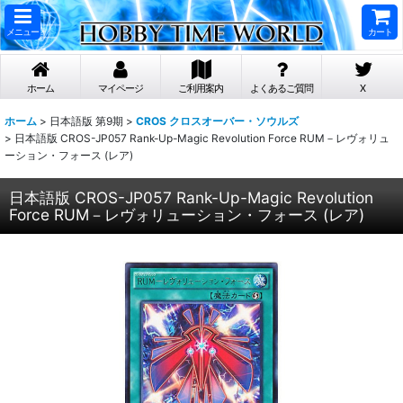
メニュー
カート
ホーム
マイページ
ご利用案内
よくあるご質問
X
ホーム
>
日本語版 第9期
>
CROS クロスオーバー・ソウルズ
>
日本語版 CROS-JP057 Rank-Up-Magic Revolution Force RUM－レヴォリュ
ーション・フォース (レア)
日本語版 CROS-JP057 Rank-Up-Magic Revolution
Force RUM－レヴォリューション・フォース (レア)