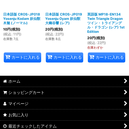
日本語版 CROS-JP018
日本語版 CROS-JP019
英語版 MP18-EN134
Yosenju Kodam 妖仙獣
Yosenju Oyam 妖仙獣
Twin Triangle Dragon
木魅 (ノーマル)
大幽谷響 (レア)
ツイン・トライアング
ル・ドラゴン (レア) 1st
10
円
(税別)
20
円
(税別)
Edition
(
税込
:
11
円
)
(
税込
:
22
円
)
20
円
(税別)
在庫数 7点
在庫数 8点
(
税込
:
22
円
)
在庫わずか
カートに入れる
カートに入れる
カートに入れる
ホーム
ショッピングカート
マイページ
お気に入り
最近チェックしたアイテム