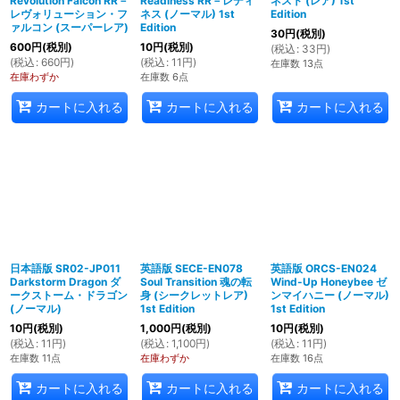
Revolution Falcon RR－
Readiness RR－レディ
ネスト (レア) 1st
レヴォリューション・フ
ネス (ノーマル) 1st
Edition
ァルコン (スーパーレア)
Edition
30
円
(税別)
600
円
(税別)
10
円
(税別)
(
税込
:
33
円
)
(
税込
:
660
円
)
(
税込
:
11
円
)
在庫数 13点
在庫わずか
在庫数 6点
カートに入れる
カートに入れる
カートに入れる
日本語版 SR02-JP011
英語版 SECE-EN078
英語版 ORCS-EN024
Darkstorm Dragon ダ
Soul Transition 魂の転
Wind-Up Honeybee ゼ
ークストーム・ドラゴン
身 (シークレットレア)
ンマイハニー (ノーマル)
(ノーマル)
1st Edition
1st Edition
10
円
(税別)
1,000
円
(税別)
10
円
(税別)
(
税込
:
11
円
)
(
税込
:
1,100
円
)
(
税込
:
11
円
)
在庫数 11点
在庫わずか
在庫数 16点
カートに入れる
カートに入れる
カートに入れる