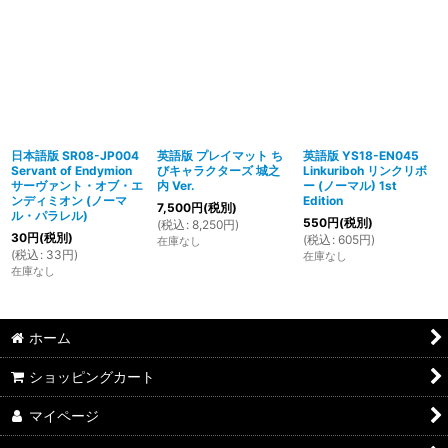
日本語版 SR08-JP004
英語版 プレイマット ち
英語版 YS18-EN045
Servant of Endymion
びキャラクターズ 城之
Linkuriboh リンクリボ
サーヴァント・オブ・エ
内 Ver.
ー (ノーマル) 1st
ンディミオン (ノーマ
Edition
7,500
円
(税別)
ル・パラレル)
550
円
(税別)
(
税込
:
8,250
円
)
30
円
(税別)
(
税込
:
605
円
)
在庫なし
(
税込
:
33
円
)
在庫なし
在庫なし
ホーム
ショッピングカート
マイページ