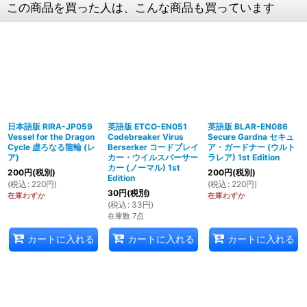
この商品を買った人は、こんな商品も買っています
日本語版 RIRA-JP059
英語版 ETCO-EN051
英語版 BLAR-EN086
Vessel for the Dragon
Codebreaker Virus
Secure Gardna セキュ
Cycle 虚ろなる龍輪 (レ
Berserker コードブレイ
ア・ガードナー (ウルト
ア)
カー・ウイルスバーサー
ラレア) 1st Edition
カー (ノーマル) 1st
200
円
(税別)
200
円
(税別)
Edition
(
税込
:
220
円
)
(
税込
:
220
円
)
30
円
(税別)
在庫わずか
在庫わずか
(
税込
:
33
円
)
在庫数 7点
カートに入れる
カートに入れる
カートに入れる