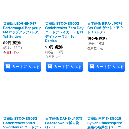
英語版 LED6-EN047
英語版 ETCO-EN002
日本語版 RIRA-JP076
Performapal Popperup
Codebreaker Zero Day
Get Out! ゲット・アウ
EMポップアップ (レア)
コードブレイカー・ゼロ
ト！ (レア)
1st Edition
デイ (ノーマル) 1st
150
円
(税別)
Edition
80
円
(税別)
(
税込
:
165
円
)
30
円
(税別)
(
税込
:
88
円
)
在庫数 5点
(
税込
:
33
円
)
在庫わずか
在庫数 4点
カートに入れる
カートに入れる
カートに入れる
英語版 ETCO-EN052
日本語版 DANE-JP078
英語版 MP18-EN026
Codebreaker Virus
Crackdown 大捕り物
Sylvan Princessprite
Swordsman コードブレ
(レア)
森羅の姫芽宮 (スーパー