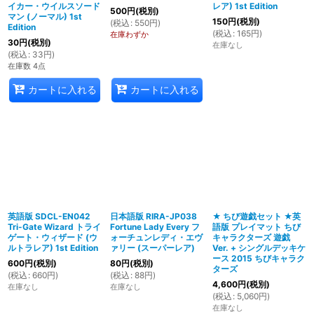
イカー・ウイルスソード
レア) 1st Edition
500
円
(税別)
マン (ノーマル) 1st
150
円
(税別)
(
税込
:
550
円
)
Edition
(
税込
:
165
円
)
在庫わずか
30
円
(税別)
在庫なし
(
税込
:
33
円
)
在庫数 4点
カートに入れる
カートに入れる
英語版 SDCL-EN042
日本語版 RIRA-JP038
★ ちび遊戯セット ★英
Tri-Gate Wizard トライ
Fortune Lady Every フ
語版 プレイマット ちび
ゲート・ウィザード (ウ
ォーチュンレディ・エヴ
キャラクターズ 遊戯
ルトラレア) 1st Edition
ァリー (スーパーレア)
Ver. + シングルデッキケ
ース 2015 ちびキャラク
600
円
(税別)
80
円
(税別)
ターズ
(
税込
:
660
円
)
(
税込
:
88
円
)
4,600
円
(税別)
在庫なし
在庫なし
(
税込
:
5,060
円
)
在庫なし