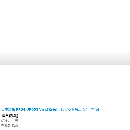
日本語版 PR04-JP003 Vivid Knight ビビット騎士 (ノーマル)
10
円
(税別)
(
税込
:
11
円
)
在庫数 15点