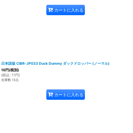
カートに入れる
日本語版 CIBR-JP033 Duck Dummy ダックドロッパー (ノーマル)
10
円
(税別)
(
税込
:
11
円
)
在庫数 13点
カートに入れる