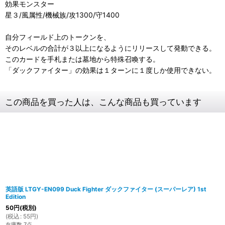
効果モンスター
星３/風属性/機械族/攻1300/守1400
自分フィールド上のトークンを、
そのレベルの合計が３以上になるようにリリースして発動できる。
このカードを手札または墓地から特殊召喚する。
「ダックファイター」の効果は１ターンに１度しか使用できない。
この商品を買った人は、こんな商品も買っています
英語版 LTGY-EN099 Duck Fighter ダックファイター (スーパーレア) 1st
Edition
50
円
(税別)
(
税込
:
55
円
)
在庫数 7点