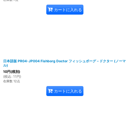
カートに入れる
日本語版 PR04-JP004 Fishborg Doctor フィッシュボーグ－ドクター (ノーマ
ル)
10
円
(税別)
(
税込
:
11
円
)
在庫数 12点
カートに入れる