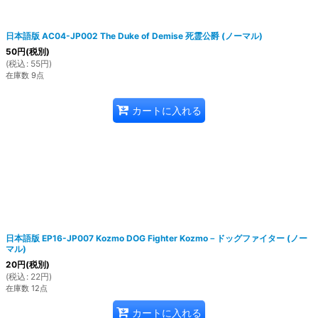
日本語版 AC04-JP002 The Duke of Demise 死霊公爵 (ノーマル)
50
円
(税別)
(
税込
:
55
円
)
在庫数 9点
カートに入れる
日本語版 EP16-JP007 Kozmo DOG Fighter Kozmo－ドッグファイター (ノー
マル)
20
円
(税別)
(
税込
:
22
円
)
在庫数 12点
カートに入れる