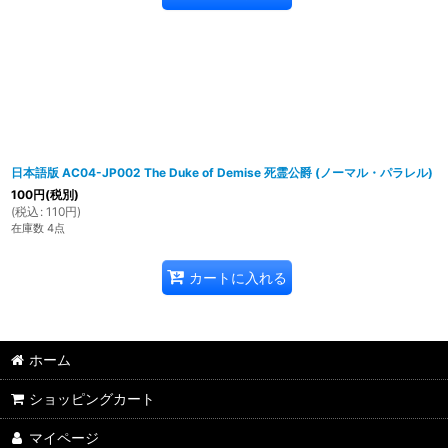
日本語版 AC04-JP002 The Duke of Demise 死霊公爵 (ノーマル・パラレル)
100
円
(税別)
(
税込
:
110
円
)
在庫数 4点
カートに入れる
ホーム
ショッピングカート
マイページ