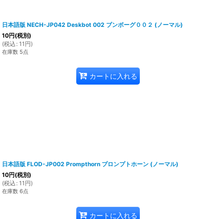
日本語版 NECH-JP042 Deskbot 002 ブンボーグ００２ (ノーマル)
10
円
(税別)
(
税込
:
11
円
)
在庫数 5点
カートに入れる
日本語版 FLOD-JP002 Prompthorn プロンプトホーン (ノーマル)
10
円
(税別)
(
税込
:
11
円
)
在庫数 6点
カートに入れる