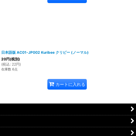
日本語版 AC01-JP002 Kuribee クリビー (ノーマル)
20
円
(税別)
(
税込
:
22
円
)
在庫数 6点
カートに入れる