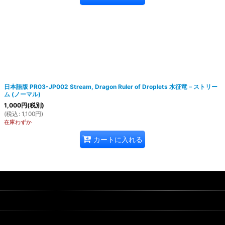
日本語版 PR03-JP002 Stream, Dragon Ruler of Droplets 水征竜－ストリー
ム (ノーマル)
1,000
円
(税別)
(
税込
:
1,100
円
)
在庫わずか
カートに入れる