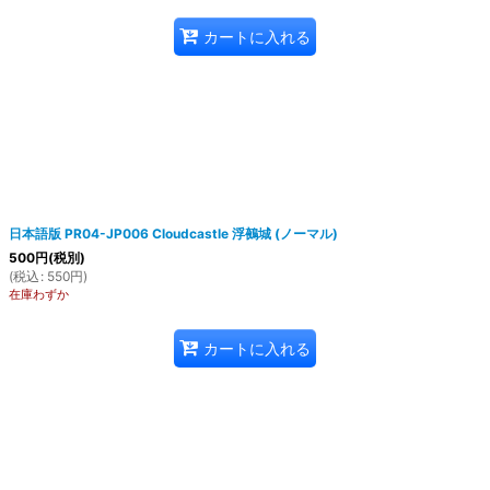
カートに入れる
日本語版 PR04-JP006 Cloudcastle 浮鵺城 (ノーマル)
500
円
(税別)
(
税込
:
550
円
)
在庫わずか
カートに入れる