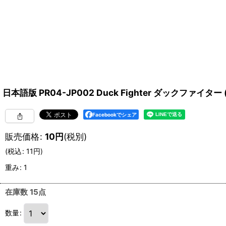
日本語版 PR04-JP002 Duck Fighter ダックファイター
Facebookでシェア
販売価格
:
10
円
(税別)
(
税込
:
11
円
)
重み
:
1
在庫数 15点
数量
: