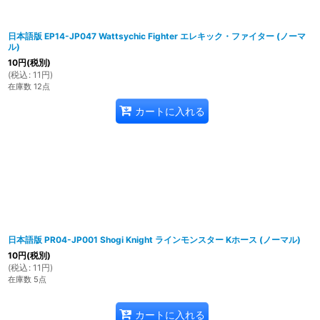
日本語版 EP14-JP047 Wattsychic Fighter エレキック・ファイター (ノーマ
ル)
10
円
(税別)
(
税込
:
11
円
)
在庫数 12点
カートに入れる
日本語版 PR04-JP001 Shogi Knight ラインモンスター Kホース (ノーマル)
10
円
(税別)
(
税込
:
11
円
)
在庫数 5点
カートに入れる