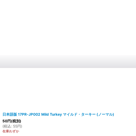
日本語版 17PR-JP002 Mild Turkey マイルド・ターキー (ノーマル)
50
円
(税別)
(
税込
:
55
円
)
在庫わずか