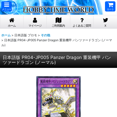
メニュー
カート
ホーム
マイページ
ご利用案内
よくあるご質問
X
ホーム
>
日本語版 プロモ
>
その他
>
日本語版 PR04-JP005 Panzer Dragon 重装機甲 パンツァードラゴン (ノーマ
ル)
日本語版 PR04-JP005 Panzer Dragon 重装機甲 パン
ツァードラゴン (ノーマル)