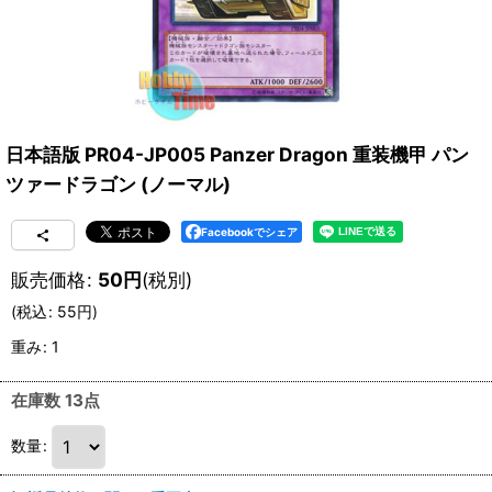
日本語版 PR04-JP005 Panzer Dragon 重装機甲 パン
ツァードラゴン (ノーマル)
Facebookでシェア
販売価格
:
50
円
(税別)
(
税込
:
55
円
)
重み
:
1
在庫数 13点
数量
: