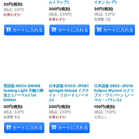
ルトラレア)
イオン (レア)
30
円
(税別)
300
円
(税別)
30
円
(税別)
(
税込
:
33
円
)
(
税込
:
330
円
)
(
税込
:
33
円
)
在庫わずか
在庫わずか
在庫数 7点
カートに入れる
カートに入れる
カートに入れる
英語版 NECH-EN098
日本語版 DOCS-JP061
日本語版 SR02-JP016
Guiding Light 天輪の葬
Igknight Reload イグナ
Eclipse Wyvern エクリ
送士 (ノーマル) 1st
イト・リロード (ノーマ
プス・ワイバーン (ノー
Edition
ル)
マル・パラレル)
30
円
(税別)
200
円
(税別)
100
円
(税別)
(
税込
:
33
円
)
(
税込
:
220
円
)
(
税込
:
110
円
)
在庫数 6点
在庫わずか
在庫なし
カートに入れる
カートに入れる