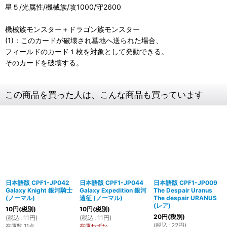
星５/光属性/機械族/攻1000/守2600
機械族モンスター＋ドラゴン族モンスター
(1)：このカードが破壊され墓地へ送られた場合、
フィールドのカード１枚を対象として発動できる。
そのカードを破壊する。
この商品を買った人は、こんな商品も買っています
日本語版 CPF1-JP042
日本語版 CPF1-JP044
日本語版 CPF1-JP009
Galaxy Knight 銀河騎士
Galaxy Expedition 銀河
The Despair Uranus
(ノーマル)
遠征 (ノーマル)
The despair URANUS
(レア)
10
円
(税別)
10
円
(税別)
20
円
(税別)
(
税込
:
11
円
)
(
税込
:
11
円
)
(
税込
:
22
円
)
在庫数 11点
在庫わずか