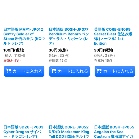
日本語版 MVP1-JP012
日本語版 BOSH-JP077
英語版 CORE-EN099
Sentry Soldier of
Pendulum Reborn ペン
Secret Blast 仕込み爆
Stone 岩石の番兵 (KCウ
デュラム・リボーン (レ
弾 (ノーマル) 1st
ルトラレア)
ア)
Edition
100
円
(税別)
30
円
(税別)
30
円
(税別)
(
税込
:
110
円
)
(
税込
:
33
円
)
(
税込
:
33
円
)
在庫わずか
在庫数 12点
在庫数 16点
カートに入れる
カートに入れる
カートに入れる
日本語版 SD26-JP003
日本語版 CORE-JP052
日本語版 BOSH-JP055
Cyber Dragon サイバ
D/D/D Marksman King
Aegaion the Sea
ー・ドラゴン (レア)
Tell DDD狙撃王テル (ウ
Castrum 魔海城アイガ