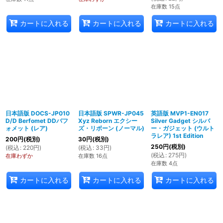
在庫数 15点
カートに入れる
カートに入れる
カートに入れる
日本語版 DOCS-JP010
日本語版 SPWR-JP045
英語版 MVP1-EN017
D/D Berfomet DDバフ
Xyz Reborn エクシー
Silver Gadget シルバ
ォメット (レア)
ズ・リボーン (ノーマル)
ー・ガジェット (ウルト
ラレア) 1st Edition
200
円
(税別)
30
円
(税別)
250
円
(税別)
(
税込
:
220
円
)
(
税込
:
33
円
)
(
税込
:
275
円
)
在庫わずか
在庫数 16点
在庫数 4点
カートに入れる
カートに入れる
カートに入れる