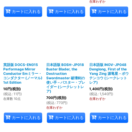
在庫わずか
カートに入れる
カートに入れる
カートに入れる
英語版 DOCS-EN015
日本語版 BOSH-JP018
日本語版 INOV-JP048
Performage Mirror
Buster Blader, the
Denglong, First of the
Conductor Emミラー・
Destruction
Yang Zing 源竜星－ボウ
コンダクター (ノーマル)
Swordmaster 破壊剣の
テンコウ (シークレット
1st Edition
使い手－バスター・ブレ
レア)
イダー (シークレットレ
10
円
(税別)
1,400
円
(税別)
ア)
(
税込
:
11
円
)
(
税込
:
1,540
円
)
700
円
(税別)
在庫数 10点
在庫わずか
(
税込
:
770
円
)
在庫わずか
カートに入れる
カートに入れる
カートに入れる