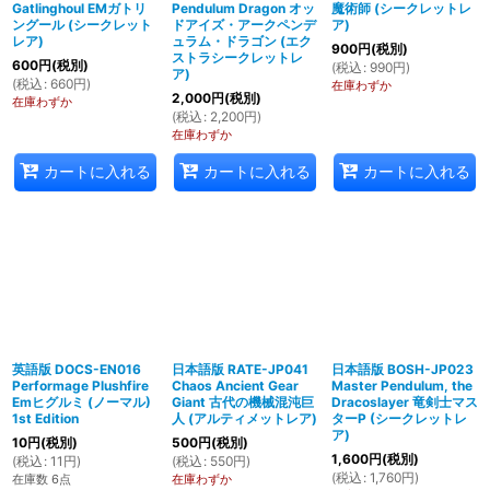
Gatlinghoul EMガトリ
Pendulum Dragon オッ
魔術師 (シークレットレ
ングール (シークレット
ドアイズ・アークペンデ
ア)
レア)
ュラム・ドラゴン (エク
900
円
(税別)
ストラシークレットレ
600
円
(税別)
(
税込
:
990
円
)
ア)
(
税込
:
660
円
)
在庫わずか
2,000
円
(税別)
在庫わずか
(
税込
:
2,200
円
)
在庫わずか
カートに入れる
カートに入れる
カートに入れる
英語版 DOCS-EN016
日本語版 RATE-JP041
日本語版 BOSH-JP023
Performage Plushfire
Chaos Ancient Gear
Master Pendulum, the
Emヒグルミ (ノーマル)
Giant 古代の機械混沌巨
Dracoslayer 竜剣士マス
1st Edition
人 (アルティメットレア)
ターP (シークレットレ
ア)
10
円
(税別)
500
円
(税別)
1,600
円
(税別)
(
税込
:
11
円
)
(
税込
:
550
円
)
(
税込
:
1,760
円
)
在庫数 6点
在庫わずか