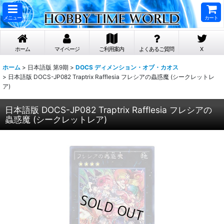
メニュー
カート
ホーム
マイページ
ご利用案内
よくあるご質問
X
ホーム
>
日本語版 第9期
>
DOCS ディメンション・オブ・カオス
>
日本語版 DOCS-JP082 Traptrix Rafflesia フレシアの蟲惑魔 (シークレットレ
ア)
日本語版 DOCS-JP082 Traptrix Rafflesia フレシアの
蟲惑魔 (シークレットレア)