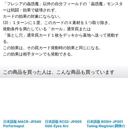
「フレシアの蟲惑魔」以外の自分フィールドの「蟲惑魔」モンスタ
ーは戦闘・効果で破壊されず、
カードの効果の対象にならない。
(3)：１ターンに１度、このカードのＸ素材を１つ取り除き、
発動条件を満たしている「ホール」通常罠または
「落とし穴」通常罠カード１枚をデッキから墓地へ送って発動す
る。
この効果は、その罠カード発動時の効果と同じになる。
この効果は相手ターンでも発動できる。
この商品を買った人は、こんな商品も買っています
日本語版 MACR-JP040
日本語版 RC02-JP005
日本語版 BOSH-JP001
Performapal
Odd-Eyes Arc
Tuning Magician 調律の