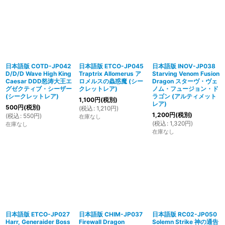
日本語版 COTD-JP042
日本語版 ETCO-JP045
日本語版 INOV-JP038
D/D/D Wave High King
Traptrix Allomerus ア
Starving Venom Fusion
Caesar DDD怒涛大王エ
ロメルスの蟲惑魔 (シー
Dragon スターヴ・ヴェ
グゼクティブ・シーザー
クレットレア)
ノム・フュージョン・ド
(シークレットレア)
ラゴン (アルティメット
1,100
円
(税別)
レア)
500
円
(税別)
(
税込
:
1,210
円
)
1,200
円
(税別)
(
税込
:
550
円
)
在庫なし
(
税込
:
1,320
円
)
在庫なし
在庫なし
日本語版 ETCO-JP027
日本語版 CHIM-JP037
日本語版 RC02-JP050
Harr, Generaider Boss
Firewall Dragon
Solemn Strike 神の通告