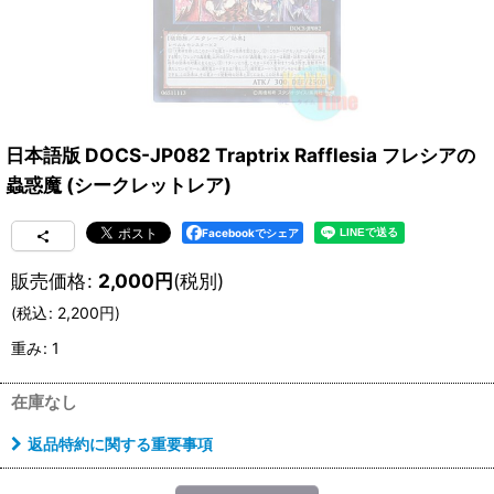
日本語版 DOCS-JP082 Traptrix Rafflesia フレシアの
蟲惑魔 (シークレットレア)
Facebookでシェア
販売価格
:
2,000
円
(税別)
(
税込
:
2,200
円
)
重み
:
1
在庫なし
返品特約に関する重要事項