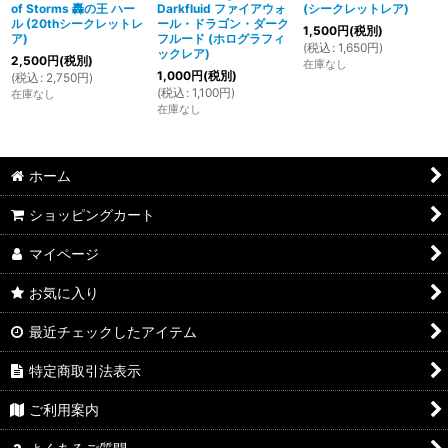
of Storms 轟の王 ハー
Darkfluid ファイアウォ
(シークレットレア)
ル (20thシークレットレ
ール・ドラゴン・ダーク
1,500
円
(税別)
ア)
フルード (ホログラフィ
(
税込
:
1,650
円
)
ックレア)
2,500
円
(税別)
在庫なし
1,000
円
(税別)
(
税込
:
2,750
円
)
(
税込
:
1,100
円
)
在庫なし
在庫なし
ホーム
ショッピングカート
マイページ
お気に入り
最近チェックしたアイテム
特定商取引法表示
ご利用案内