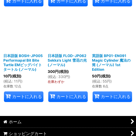
カートに入れる
カートに入れる
カートに入れる
日本語版 BOSH-JP005
日本語版 FLOD-JP062
英語版 BP01-EN091
Performapal Bit Bite
Sekka's Light 雪花の光
Magic Cylinder 魔法の
Turtle EMビッグバイト
(ノーマル)
筒 (ノーマル) 1st
タートル (ノーマル)
Edition
300
円
(税別)
10
円
(税別)
50
円
(税別)
(
税込
:
330
円
)
(
税込
:
11
円
)
(
税込
:
55
円
)
在庫わずか
在庫数 12点
在庫数 6点
カートに入れる
カートに入れる
カートに入れる
ホーム
ショッピングカート