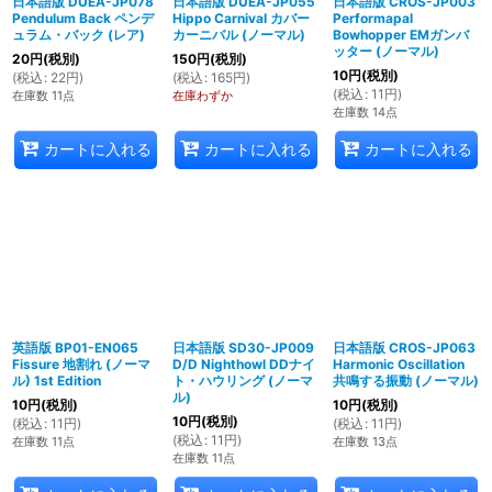
日本語版 DUEA-JP078
日本語版 DUEA-JP055
日本語版 CROS-JP003
Pendulum Back ペンデ
Hippo Carnival カバー
Performapal
ュラム・バック (レア)
カーニバル (ノーマル)
Bowhopper EMガンバ
ッター (ノーマル)
20
円
(税別)
150
円
(税別)
10
円
(税別)
(
税込
:
22
円
)
(
税込
:
165
円
)
(
税込
:
11
円
)
在庫数 11点
在庫わずか
在庫数 14点
カートに入れる
カートに入れる
カートに入れる
英語版 BP01-EN065
日本語版 SD30-JP009
日本語版 CROS-JP063
Fissure 地割れ (ノーマ
D/D Nighthowl DDナイ
Harmonic Oscillation
ル) 1st Edition
ト・ハウリング (ノーマ
共鳴する振動 (ノーマル)
ル)
10
円
(税別)
10
円
(税別)
10
円
(税別)
(
税込
:
11
円
)
(
税込
:
11
円
)
(
税込
:
11
円
)
在庫数 11点
在庫数 13点
在庫数 11点