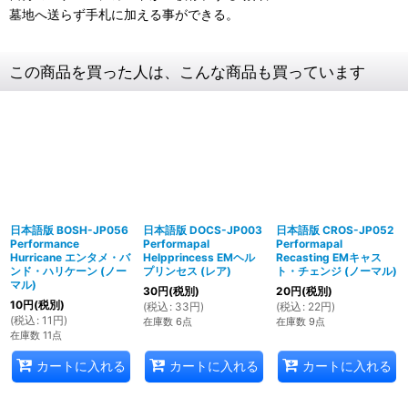
墓地へ送らず手札に加える事ができる。
この商品を買った人は、こんな商品も買っています
日本語版 BOSH-JP056
日本語版 DOCS-JP003
日本語版 CROS-JP052
Performance
Performapal
Performapal
Hurricane エンタメ・バ
Helpprincess EMヘル
Recasting EMキャス
ンド・ハリケーン (ノー
プリンセス (レア)
ト・チェンジ (ノーマル)
マル)
30
円
(税別)
20
円
(税別)
10
円
(税別)
(
税込
:
33
円
)
(
税込
:
22
円
)
(
税込
:
11
円
)
在庫数 6点
在庫数 9点
在庫数 11点
カートに入れる
カートに入れる
カートに入れる