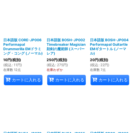
日本語版 CORE-JP006
日本語版 BOSH-JP002
日本語版 BOSH-JP004
Performapal
Timebreaker Magician
Performapal Guitartle
Drummerilla EMドラミ
刻剣の魔術師 (スーパー
EMギタートル (ノーマ
ング・コング (ノーマル)
レア)
ル)
10
円
(税別)
250
円
(税別)
20
円
(税別)
(
税込
:
11
円
)
(
税込
:
275
円
)
(
税込
:
22
円
)
在庫数 12点
在庫わずか
在庫数 7点
カートに入れる
カートに入れる
カートに入れる