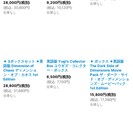
28,000
円
(税別)
9,200
円
(税別)
在庫なし
(
税込
:
30,800
円
)
(
税込
:
10,120
円
)
在庫なし
在庫なし
★ 3ボックスセット ★英
英語版 Yugi's Collector
★ ボックス ★英語版
語版 Dimension of
Box ユウギズ・コレクタ
The Dark Side of
Chaos ディメンショ
ー・ボックス
Dimensions Movie
ン・オブ・カオス 1st
Pack ザ・ダーク・サイ
6,500
円
(税別)
Edition
ド・オブ・ディメンショ
(
税込
:
7,150
円
)
ンズ・ムービーパック
28,800
円
(税別)
在庫なし
1st Edition
(
税込
:
31,680
円
)
15,800
円
(税別)
在庫なし
(
税込
:
17,380
円
)
在庫なし