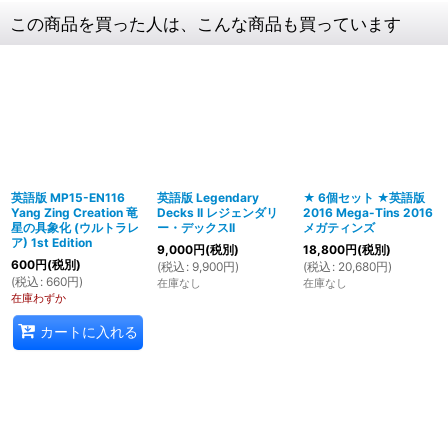
この商品を買った人は、こんな商品も買っています
英語版 MP15-EN116
英語版 Legendary
★ 6個セット ★英語版
Yang Zing Creation 竜
Decks II レジェンダリ
2016 Mega-Tins 2016
星の具象化 (ウルトラレ
ー・デックスII
メガティンズ
ア) 1st Edition
9,000
円
(税別)
18,800
円
(税別)
600
円
(税別)
(
税込
:
9,900
円
)
(
税込
:
20,680
円
)
(
税込
:
660
円
)
在庫なし
在庫なし
在庫わずか
カートに入れる