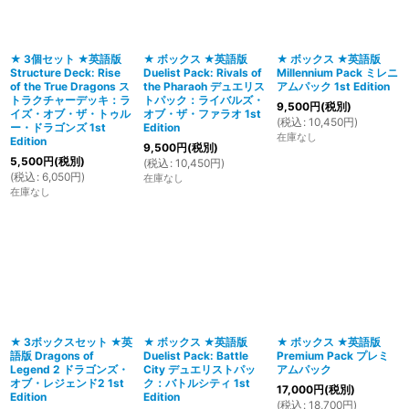
★ 3個セット ★英語版
★ ボックス ★英語版
★ ボックス ★英語版
Structure Deck: Rise
Duelist Pack: Rivals of
Millennium Pack ミレニ
of the True Dragons ス
the Pharaoh デュエリス
アムパック 1st Edition
トラクチャーデッキ：ラ
トパック：ライバルズ・
9,500
円
(税別)
イズ・オブ・ザ・トゥル
オブ・ザ・ファラオ 1st
(
税込
:
10,450
円
)
ー・ドラゴンズ 1st
Edition
在庫なし
Edition
9,500
円
(税別)
5,500
円
(税別)
(
税込
:
10,450
円
)
(
税込
:
6,050
円
)
在庫なし
在庫なし
★ 3ボックスセット ★英
★ ボックス ★英語版
★ ボックス ★英語版
語版 Dragons of
Duelist Pack: Battle
Premium Pack プレミ
Legend 2 ドラゴンズ・
City デュエリストパッ
アムパック
オブ・レジェンド2 1st
ク：バトルシティ 1st
17,000
円
(税別)
Edition
Edition
(
税込
:
18,700
円
)