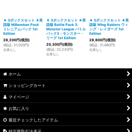
★ 3ボックスセット ★英
★ 3ボックスセット ★英
★ 3ボックスセット ★英
語版 Millennium Pack
語版 Battle Pack 3:
語版 Wing Raiders ウィ
ミレニアムパック 1st
Monster League バトル
ング・レイダーズ 1st
Edition
パック3：モンスター・
Edition
リーグ 1st Edition
28,200
円
(税別)
28,800
円
(税別)
20,300
円
(税別)
(
税込
:
31,020
円
)
(
税込
:
31,680
円
)
(
税込
:
22,330
円
)
在庫なし
在庫なし
在庫なし
ホーム
ショッピングカート
マイページ
お気に入り
最近チェックしたアイテム
特定商取引法表示