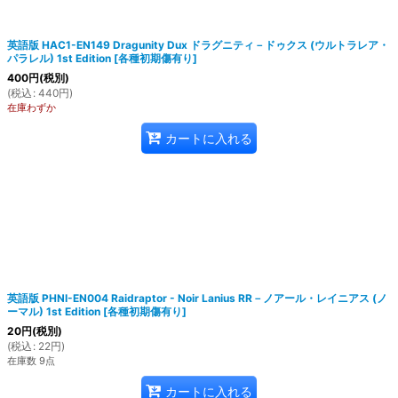
英語版 HAC1-EN149 Dragunity Dux ドラグニティ－ドゥクス (ウルトラレア・
パラレル) 1st Edition
[
各種初期傷有り
]
400
円
(税別)
(
税込
:
440
円
)
在庫わずか
カートに入れる
英語版 PHNI-EN004 Raidraptor - Noir Lanius RR－ノアール・レイニアス (ノ
ーマル) 1st Edition
[
各種初期傷有り
]
20
円
(税別)
(
税込
:
22
円
)
在庫数 9点
カートに入れる