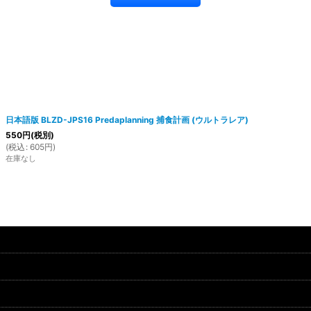
日本語版 BLZD-JPS16 Predaplanning 捕食計画 (ウルトラレア)
550
円
(税別)
(
税込
:
605
円
)
在庫なし