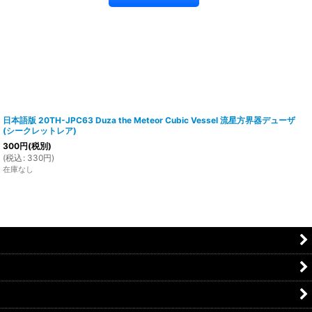
日本語版 20TH-JPC63 Duza the Meteor Cubic Vessel 流星方界器デューザ
(シークレットレア)
300
円
(税別)
(
税込
:
330
円
)
在庫なし