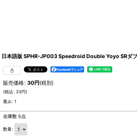
日本語版 SPHR-JP003 Speedroid Double Yoyo
Facebookでシェア
販売価格
:
30
円
(税別)
(
税込
:
33
円
)
重み
:
1
在庫数 5点
数量
: