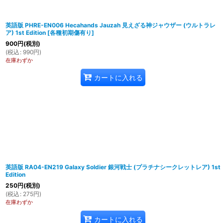
英語版 PHRE-EN006 Hecahands Jauzah 見えざる神ジャウザー (ウルトラレ
ア) 1st Edition
[
各種初期傷有り
]
900
円
(税別)
(
税込
:
990
円
)
在庫わずか
カートに入れる
英語版 RA04-EN219 Galaxy Soldier 銀河戦士 (プラチナシークレットレア) 1st
Edition
250
円
(税別)
(
税込
:
275
円
)
在庫わずか
カートに入れる