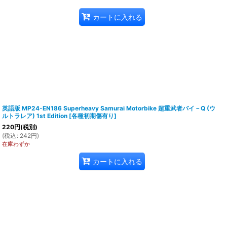
カートに入れる
英語版 MP24-EN186 Superheavy Samurai Motorbike 超重武者バイ－Q (ウ
ルトラレア) 1st Edition
[
各種初期傷有り
]
220
円
(税別)
(
税込
:
242
円
)
在庫わずか
カートに入れる