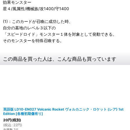
効果モンスター
星４/風属性/機械族/攻1400/守1400
(1)：このカードが召喚に成功した時、
自分の墓地のレベル３以下の
「スピードロイド」モンスター１体を対象として発動できる。
そのモンスターを特殊召喚する。
この商品を買った人は、こんな商品も買っています
英語版 LD10-EN027 Volcanic Rocket ヴォルカニック・ロケット (レア) 1st
Edition
[
各種初期傷有り
]
20
円
(税別)
(
税込
:
22
円
)
在庫数 7点