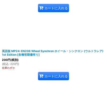
カートに入れる
英語版 MP24-EN206 Wheel Synchron ホイール・シンクロン (ウルトラレア)
1st Edition
[
各種初期傷有り
]
200
円
(税別)
(
税込
:
220
円
)
在庫わずか
カートに入れる