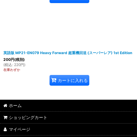
英語版 MP21-EN079 Heavy Forward 超重機回送 (スーパーレア) 1st Edition
200
円
(税別)
(
税込
:
220
円
)
在庫わずか
カートに入れる
ホーム
ショッピングカート
マイページ