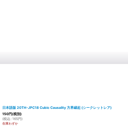
日本語版 20TH-JPC18 Cubic Causality 方界縁起 (シークレットレア)
150
円
(税別)
(
税込
:
165
円
)
在庫わずか