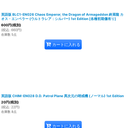
英語版 BLC1-EN026 Chaos Emperor, the Dragon of Armageddon 終焉龍 カ
オス・エンペラー (ウルトラレア：シルバー) 1st Edition
[
各種初期傷有り
]
600
円
(税別)
(
税込
:
660
円
)
在庫数 5点
カートに入れる
英語版 CHIM-EN028 D.D. Patrol Plane 異次元の哨戒機 (ノーマル) 1st Edition
20
円
(税別)
(
税込
:
22
円
)
在庫数 8点
カートに入れる