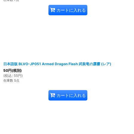
カートに入れる
日本語版 BLVO-JP051 Armed Dragon Flash 武装竜の霹靂 (レア)
50
円
(税別)
(
税込
:
55
円
)
在庫数 5点
カートに入れる