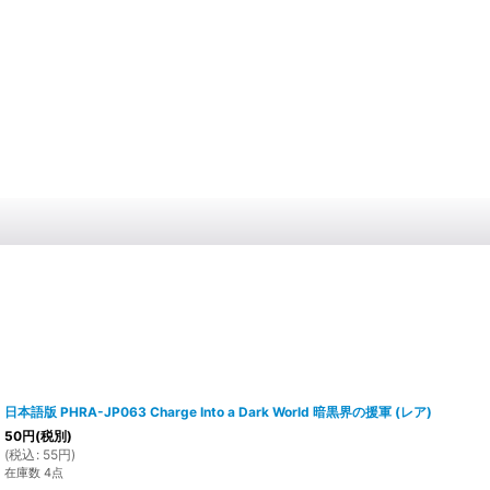
日本語版 PHRA-JP063 Charge Into a Dark World 暗黒界の援軍 (レア)
50
円
(税別)
(
税込
:
55
円
)
在庫数 4点