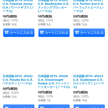
日本語版 EP15-JP029
日本語版 EP15-JP025
日本語版 EP15-JP021
U.A. Powered Jersey
U.A. Blockbacker U.A.
U.A. Perfect Ace U.A.
U.A.パワードギプス (ノ
ストロングブロッカー
パーフェクトエース (ノ
ーマル)
(ノーマル)
ーマル)
10
円
(税別)
10
円
(税別)
20
円
(税別)
(
税込
:
11
円
)
(
税込
:
11
円
)
(
税込
:
22
円
)
在庫数 10点
在庫数 5点
在庫数 15点
カートに入れる
カートに入れる
カートに入れる
日本語版 EP15-JP032
日本語版 EP15-JP026
日本語版 EP15-JP023
U.A. Penalty Box U.A.
U.A. Dreadnought
U.A. Goalkeeper U.A.
ペナルティ (ノーマル)
Dunker U.A.ドレッドノ
カストディアン (ノーマ
ートダンカー (ノーマル)
ル)
30
円
(税別)
10
円
(税別)
20
円
(税別)
(
税込
:
33
円
)
(
税込
:
11
円
)
(
税込
:
22
円
)
在庫数 12点
在庫数 7点
在庫数 14点