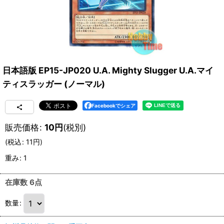
日本語版 EP15-JP020 U.A. Mighty Slugger U.A.マイ
ティスラッガー (ノーマル)
Facebookでシェア
販売価格
:
10
円
(税別)
(
税込
:
11
円
)
重み
:
1
在庫数 6点
数量
: