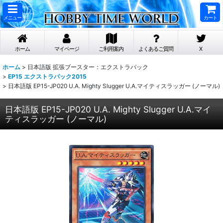
メニュー
カート
ホーム
マイページ
ご利用案内
よくあるご質問
X
ホーム
>
日本語版 拡張ブースター：エクストラパック
>
EP15 エクストラパック2015
>
日本語版 EP15-JP020 U.A. Mighty Slugger U.A.マイティスラッガー (ノーマル)
日本語版 EP15-JP020 U.A. Mighty Slugger U.A.マイ
ティスラッガー (ノーマル)