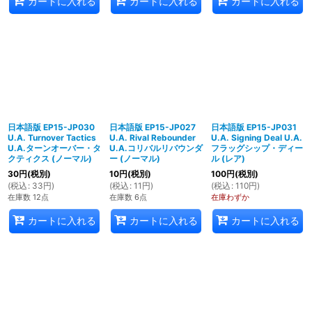
カートに入れる
カートに入れる
カートに入れる
日本語版 EP15-JP030
日本語版 EP15-JP027
日本語版 EP15-JP031
U.A. Turnover Tactics
U.A. Rival Rebounder
U.A. Signing Deal U.A.
U.A.ターンオーバー・タ
U.A.コリバルリバウンダ
フラッグシップ・ディー
クティクス (ノーマル)
ー (ノーマル)
ル (レア)
30
円
(税別)
10
円
(税別)
100
円
(税別)
(
税込
:
33
円
)
(
税込
:
11
円
)
(
税込
:
110
円
)
在庫数 12点
在庫数 6点
在庫わずか
カートに入れる
カートに入れる
カートに入れる