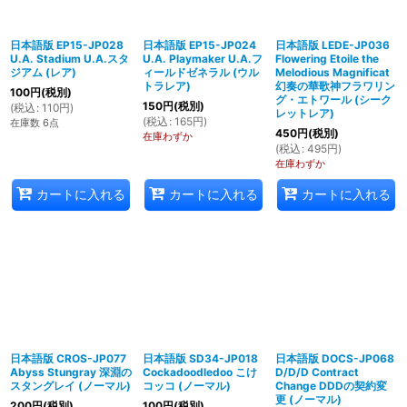
日本語版 EP15-JP028
日本語版 EP15-JP024
日本語版 LEDE-JP036
U.A. Stadium U.A.スタ
U.A. Playmaker U.A.フ
Flowering Etoile the
ジアム (レア)
ィールドゼネラル (ウル
Melodious Magnificat
トラレア)
幻奏の華歌神フラワリン
100
円
(税別)
グ・エトワール (シーク
150
円
(税別)
(
税込
:
110
円
)
レットレア)
(
税込
:
165
円
)
在庫数 6点
450
円
(税別)
在庫わずか
(
税込
:
495
円
)
在庫わずか
カートに入れる
カートに入れる
カートに入れる
日本語版 CROS-JP077
日本語版 SD34-JP018
日本語版 DOCS-JP068
Abyss Stungray 深淵の
Cockadoodledoo こけ
D/D/D Contract
スタングレイ (ノーマル)
コッコ (ノーマル)
Change DDDの契約変
更 (ノーマル)
200
円
(税別)
100
円
(税別)