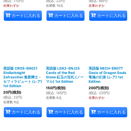
(
税込
:
110
円
)
(
税込
:
22
円
)
(
税込
:
88
円
)
在庫わずか
在庫数 14点
在庫わずか
カートに入れる
カートに入れる
カートに入れる
英語版 CROS-EN021
英語版 LDK2-ENJ25
英語版 NECH-EN077
Stellarknight
Cards of the Red
Oasis of Dragon Souls
Zefraxciton 覚星輝士－
Stone 紅玉の宝札 (ノー
竜魂の幻泉 (レア) 1st
セフィラビュート (レア)
マル) 1st Edition
Edition
1st Edition
150
円
(税別)
200
円
(税別)
20
円
(税別)
(
税込
:
165
円
)
(
税込
:
220
円
)
(
税込
:
22
円
)
在庫数 6点
在庫わずか
在庫数 9点
カートに入れる
カートに入れる
カートに入れる