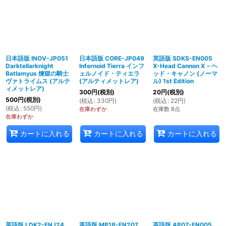
日本語版 INOV-JP051
日本語版 CORE-JP049
英語版 SDKS-EN005
Darktellarknight
Infernoid Tierra インフ
X-Head Cannon X－ヘ
Batlamyus 煉獄の騎士
ェルノイド・ティエラ
ッド・キャノン (ノーマ
ヴァトライムス (アルテ
(アルティメットレア)
ル) 1st Edition
ィメットレア)
300
円
(税別)
20
円
(税別)
500
円
(税別)
(
税込
:
330
円
)
(
税込
:
22
円
)
(
税込
:
550
円
)
在庫わずか
在庫数 8点
在庫わずか
カートに入れる
カートに入れる
カートに入れる
英語版 LDK2-ENJ24
英語版 MP18-EN207
英語版 AP07-EN005