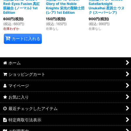
Red-Eyes Fusion 真紅
Glory of the Noble
Satellarknight
眼融合 (ノーマル) 1st
Knights 栄光の聖騎士団
Unukalhai 星因士 ウヌ
Edition
(レア) 1st Edition
ク (スーパーレア)
600
円
(税別)
150
円
(税別)
900
円
(税別)
(
税込
:
660
円
)
(
税込
:
165
円
)
(
税込
:
990
円
)
在庫わずか
在庫なし
在庫なし
カートに入れる
ホーム
ショッピングカート
マイページ
お気に入り
最近チェックしたアイテム
特定商取引法表示