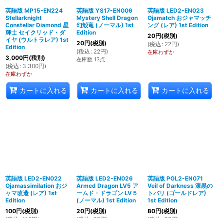
英語版 MP15-EN224
英語版 YS17-EN006
英語版 LED2-EN023
Stellarknight
Mystery Shell Dragon
Ojamatch おジャマッチ
Constellar Diamond 星
幻殻竜 (ノーマル) 1st
ング (レア) 1st Edition
輝士 セイクリッド・ダ
Edition
20
円
(税別)
イヤ (ウルトラレア) 1st
20
円
(税別)
(
税込
:
22
円
)
Edition
(
税込
:
22
円
)
在庫わずか
3,000
円
(税別)
在庫数 13点
(
税込
:
3,300
円
)
在庫わずか
カートに入れる
カートに入れる
カートに入れる
英語版 LED2-EN022
英語版 LED2-EN026
英語版 PGL2-EN071
Ojamassimilation おジ
Armed Dragon LV5 ア
Veil of Darkness 漆黒の
ャマ改造 (レア) 1st
ームド・ドラゴン LV５
トバリ (ゴールドレア)
Edition
(ノーマル) 1st Edition
1st Edition
100
円
(税別)
20
円
(税別)
80
円
(税別)