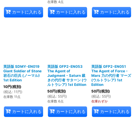
在庫数 4点
カートに入れる
カートに入れる
カートに入れる
英語版 SDMY-EN019
英語版 GFP2-EN053
英語版 GFP2-EN051
Giant Soldier of Stone
The Agent of
The Agent of Force -
岩石の巨兵 (ノーマル)
Judgment - Saturn 裁
Mars 力の代行者 マーズ
1st Edition
きの代行者 サターン (ウ
(ウルトラレア) 1st
ルトラレア) 1st Edition
Edition
10
円
(税別)
50
円
(税別)
50
円
(税別)
(
税込
:
11
円
)
(
税込
:
55
円
)
(
税込
:
55
円
)
在庫数 11点
在庫数 6点
在庫わずか
カートに入れる
カートに入れる
カートに入れる