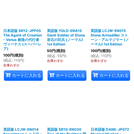
日本語版 SR12-JPP05
英語版 YGLD-ENA15
英語版 LCJW-EN015
The Agent of Creation
Giant Soldier of Stone
Stone Armadiller スト
- Venus 創造の代行者
岩石の巨兵 (ノーマル)
ーン・アルマジラー (ノ
ヴィーナス (スーパーレ
1st Edition
ーマル) 1st Edition
ア)
50
円
(税別)
100
円
(税別)
100
円
(税別)
(
税込
:
55
円
)
(
税込
:
110
円
)
(
税込
:
110
円
)
在庫わずか
在庫わずか
在庫わずか
カートに入れる
カートに入れる
カートに入れる
英語版 LCJW-EN014
英語版 SR10-EN030
日本語版 DANE-JP072
Kageningen シャドウ・
Ties of the Brethren 同
Magical Musket -