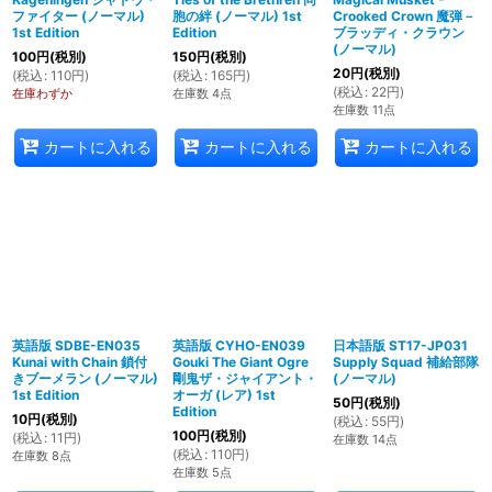
ファイター (ノーマル)
胞の絆 (ノーマル) 1st
Crooked Crown 魔弾－
1st Edition
Edition
ブラッディ・クラウン
(ノーマル)
100
円
(税別)
150
円
(税別)
20
円
(税別)
(
税込
:
110
円
)
(
税込
:
165
円
)
(
税込
:
22
円
)
在庫わずか
在庫数 4点
在庫数 11点
カートに入れる
カートに入れる
カートに入れる
英語版 SDBE-EN035
英語版 CYHO-EN039
日本語版 ST17-JP031
Kunai with Chain 鎖付
Gouki The Giant Ogre
Supply Squad 補給部隊
きブーメラン (ノーマル)
剛鬼ザ・ジャイアント・
(ノーマル)
1st Edition
オーガ (レア) 1st
50
円
(税別)
Edition
10
円
(税別)
(
税込
:
55
円
)
100
円
(税別)
(
税込
:
11
円
)
在庫数 14点
(
税込
:
110
円
)
在庫数 8点
在庫数 5点