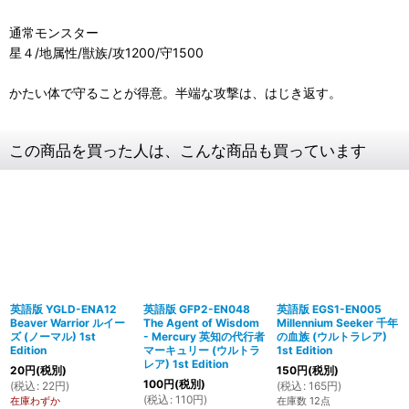
通常モンスター
星４/地属性/獣族/攻1200/守1500
かたい体で守ることが得意。半端な攻撃は、はじき返す。
この商品を買った人は、こんな商品も買っています
英語版 YGLD-ENA12
英語版 GFP2-EN048
英語版 EGS1-EN005
Beaver Warrior ルイー
The Agent of Wisdom
Millennium Seeker 千年
ズ (ノーマル) 1st
- Mercury 英知の代行者
の血族 (ウルトラレア)
Edition
マーキュリー (ウルトラ
1st Edition
レア) 1st Edition
20
円
(税別)
150
円
(税別)
100
円
(税別)
(
税込
:
22
円
)
(
税込
:
165
円
)
(
税込
:
110
円
)
在庫わずか
在庫数 12点