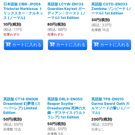
日本語版 CIBR-JP004
英語版 LCYW-EN133
英語版 COTD-EN033
Trickstar Narkissus ト
Guardian Kay'est ガー
Zombina ゾンビーナ (ノ
リックスター・ナルキッ
ディアン・ケースト (ノ
ーマル) 1st Edition
ス (ノーマル)
ーマル) 1st Edition
30
円
(税別)
10
円
(税別)
80
円
(税別)
(
税込
:
33
円
)
(
税込
:
11
円
)
(
税込
:
88
円
)
在庫数 15点
在庫わずか
在庫わずか
カートに入れる
カートに入れる
カートに入れる
英語版 CT14-EN006
英語版 DRL3-EN050
英語版 TP8-EN010
Dreamland 幻夢境 (ス
Reaper Scythe -
Garma Sword Oath ガ
ーパーレア) Limited
Dreadscythe 死神の大
ルマソードの誓い (ノー
Edition
鎌－デスサイス (ウルト
マル)
ラレア) 1st Edition
50
円
(税別)
200
円
(税別)
50
円
(税別)
(
税込
:
55
円
)
(
税込
:
220
円
)
(
税込
:
55
円
)
在庫数 12点
在庫なし
在庫数 5点