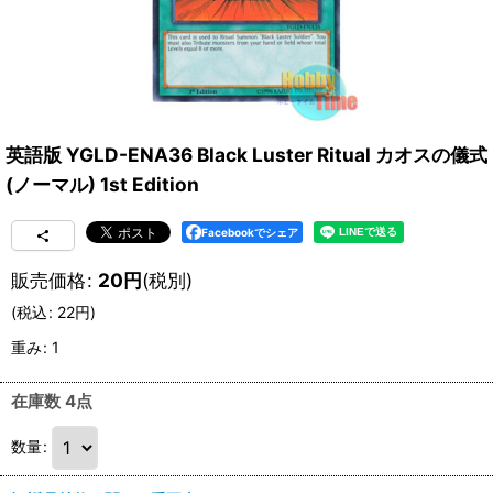
英語版 YGLD-ENA36 Black Luster Ritual カオスの儀式
(ノーマル) 1st Edition
Facebookでシェア
販売価格
:
20
円
(税別)
(
税込
:
22
円
)
重み
:
1
在庫数 4点
数量
: