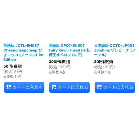
英語版 JOTL-EN037
英語版 CP07-EN007
日本語版 COTD-JP033
Cheepcheepcheep ぴ
Fairy King Truesdale 妖
Zombina ゾンビーナ (ノ
よコッコ (ノーマル) 1st
精王オベロン (レア)
ーマル)
Edition
300
円
(税別)
30
円
(税別)
50
円
(税別)
(
税込
:
330
円
)
(
税込
:
33
円
)
(
税込
:
55
円
)
在庫数 6点
在庫数 9点
在庫数 11点
カートに入れる
カートに入れる
カートに入れる