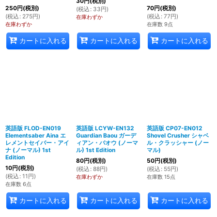
30
円
(税別)
250
円
(税別)
70
円
(税別)
(
税込
:
33
円
)
(
税込
:
275
円
)
(
税込
:
77
円
)
在庫わずか
在庫わずか
在庫数 9点
カートに入れる
カートに入れる
カートに入れる
英語版 FLOD-EN019
英語版 LCYW-EN132
英語版 CP07-EN012
Elementsaber Aina エ
Guardian Baou ガーデ
Shovel Crusher シャベ
レメントセイバー・アイ
ィアン・バオウ (ノーマ
ル・クラッシャー (ノー
ナ (ノーマル) 1st
ル) 1st Edition
マル)
Edition
80
円
(税別)
50
円
(税別)
10
円
(税別)
(
税込
:
88
円
)
(
税込
:
55
円
)
(
税込
:
11
円
)
在庫わずか
在庫数 15点
在庫数 6点
カートに入れる
カートに入れる
カートに入れる