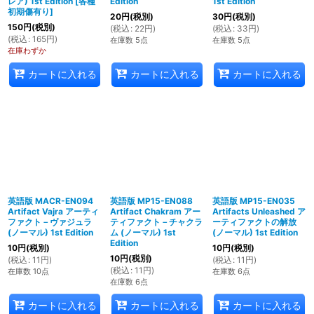
レア) 1st Edition
[
各種
Edition
1st Edition
初期傷有り
]
20
円
(税別)
30
円
(税別)
150
円
(税別)
(
税込
:
22
円
)
(
税込
:
33
円
)
(
税込
:
165
円
)
在庫数 5点
在庫数 5点
在庫わずか
カートに入れる
カートに入れる
カートに入れる
英語版 MACR-EN094
英語版 MP15-EN088
英語版 MP15-EN035
Artifact Vajra アーティ
Artifact Chakram アー
Artifacts Unleashed ア
ファクト－ヴァジュラ
ティファクト－チャクラ
ーティファクトの解放
(ノーマル) 1st Edition
ム (ノーマル) 1st
(ノーマル) 1st Edition
Edition
10
円
(税別)
10
円
(税別)
10
円
(税別)
(
税込
:
11
円
)
(
税込
:
11
円
)
(
税込
:
11
円
)
在庫数 10点
在庫数 6点
在庫数 6点
カートに入れる
カートに入れる
カートに入れる