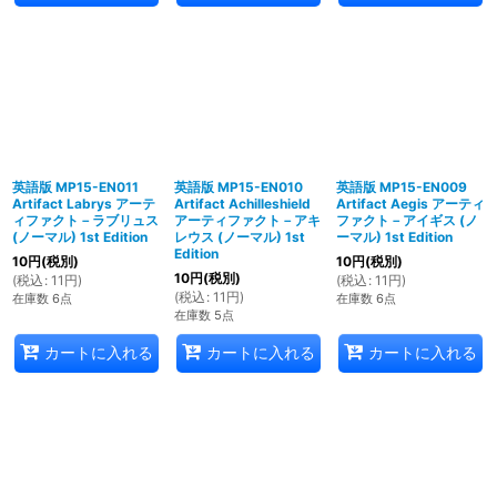
英語版 MP15-EN011
英語版 MP15-EN010
英語版 MP15-EN009
Artifact Labrys アーテ
Artifact Achilleshield
Artifact Aegis アーティ
ィファクト－ラブリュス
アーティファクト－アキ
ファクト－アイギス (ノ
(ノーマル) 1st Edition
レウス (ノーマル) 1st
ーマル) 1st Edition
Edition
10
円
(税別)
10
円
(税別)
10
円
(税別)
(
税込
:
11
円
)
(
税込
:
11
円
)
(
税込
:
11
円
)
在庫数 6点
在庫数 6点
在庫数 5点
カートに入れる
カートに入れる
カートに入れる