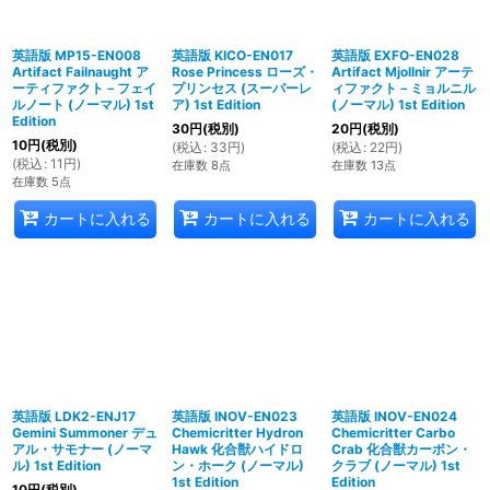
英語版 MP15-EN008
英語版 KICO-EN017
英語版 EXFO-EN028
Artifact Failnaught ア
Rose Princess ローズ・
Artifact Mjollnir アーテ
ーティファクト－フェイ
プリンセス (スーパーレ
ィファクト－ミョルニル
ルノート (ノーマル) 1st
ア) 1st Edition
(ノーマル) 1st Edition
Edition
30
円
(税別)
20
円
(税別)
10
円
(税別)
(
税込
:
33
円
)
(
税込
:
22
円
)
(
税込
:
11
円
)
在庫数 8点
在庫数 13点
在庫数 5点
カートに入れる
カートに入れる
カートに入れる
英語版 LDK2-ENJ17
英語版 INOV-EN023
英語版 INOV-EN024
Gemini Summoner デュ
Chemicritter Hydron
Chemicritter Carbo
アル・サモナー (ノーマ
Hawk 化合獣ハイドロ
Crab 化合獣カーボン・
ル) 1st Edition
ン・ホーク (ノーマル)
クラブ (ノーマル) 1st
1st Edition
Edition
10
円
(税別)