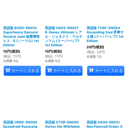
英語版 BOSH-EN010
英語版 HA03-EN047
英語版 THSF-EN054
Superheavy Samurai
R-Genex Ultimum レア
Ascending Soul 昇華す
General Jade 超重輝将
ル・ジェネクス・ウルテ
る魂 (スーパーレア) 1st
ヒス－E (ノーマル) 1st
ィマム (スーパーレア)
Edition
Edition
1st Edition
20
円
(税別)
10
円
(税別)
10
円
(税別)
(
税込
:
22
円
)
(
税込
:
11
円
)
(
税込
:
11
円
)
在庫数 7点
在庫数 9点
在庫数 8点
カートに入れる
カートに入れる
カートに入れる
英語版 HSRD-EN004
英語版 STOR-EN000
英語版 HA04-EN031
Speedroid Razorang
Vortex the Whirlwind
Neo Flamvell Origin ネ