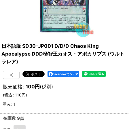
日本語版 SD30-JP001 D/D/D Chaos King
Apocalypse DDD極智王カオス・アポカリプス (ウルト
ラレア)
Facebookでシェア
販売価格
:
100
円
(税別)
(
税込
:
110
円
)
重み
:
1
在庫数 9点