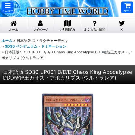
メニュー
カート
ホーム
マイページ
ご利用案内
よくあるご質問
X
ホーム
>
日本語版 ストラクチャーデッキ
>
SD30 ペンデュラム・ドミネーション
>
日本語版 SD30-JP001 D/D/D Chaos King Apocalypse DDD極智王カオス・ア
ポカリプス (ウルトラレア)
日本語版 SD30-JP001 D/D/D Chaos King Apocalypse
DDD極智王カオス・アポカリプス (ウルトラレア)