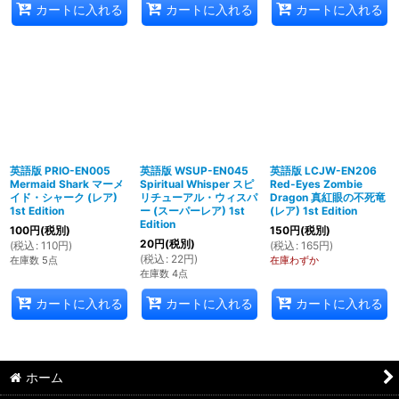
カートに入れる
カートに入れる
カートに入れる
英語版 PRIO-EN005
英語版 WSUP-EN045
英語版 LCJW-EN206
Mermaid Shark マーメ
Spiritual Whisper スピ
Red-Eyes Zombie
イド・シャーク (レア)
リチューアル・ウィスパ
Dragon 真紅眼の不死竜
1st Edition
ー (スーパーレア) 1st
(レア) 1st Edition
Edition
100
円
(税別)
150
円
(税別)
20
円
(税別)
(
税込
:
110
円
)
(
税込
:
165
円
)
(
税込
:
22
円
)
在庫数 5点
在庫わずか
在庫数 4点
カートに入れる
カートに入れる
カートに入れる
ホーム