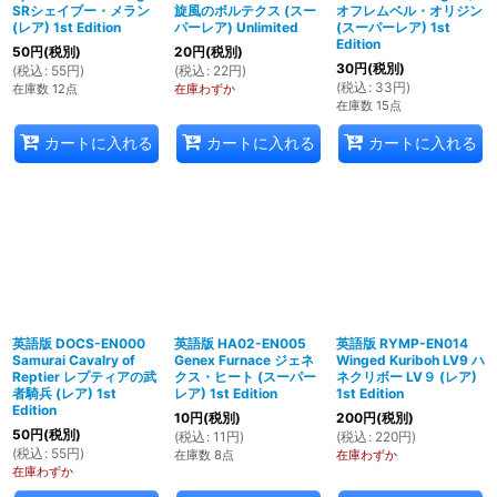
SRシェイブー・メラン
旋風のボルテクス (スー
オフレムベル・オリジン
(レア) 1st Edition
パーレア) Unlimited
(スーパーレア) 1st
Edition
50
円
(税別)
20
円
(税別)
30
円
(税別)
(
税込
:
55
円
)
(
税込
:
22
円
)
(
税込
:
33
円
)
在庫数 12点
在庫わずか
在庫数 15点
カートに入れる
カートに入れる
カートに入れる
英語版 DOCS-EN000
英語版 HA02-EN005
英語版 RYMP-EN014
Samurai Cavalry of
Genex Furnace ジェネ
Winged Kuriboh LV9 ハ
Reptier レプティアの武
クス・ヒート (スーパー
ネクリボー LV９ (レア)
者騎兵 (レア) 1st
レア) 1st Edition
1st Edition
Edition
10
円
(税別)
200
円
(税別)
50
円
(税別)
(
税込
:
11
円
)
(
税込
:
220
円
)
(
税込
:
55
円
)
在庫数 8点
在庫わずか
在庫わずか