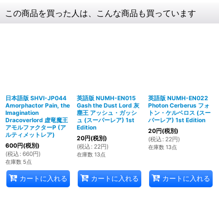
この商品を買った人は、こんな商品も買っています
日本語版 SHVI-JP044
英語版 NUMH-EN015
英語版 NUMH-EN022
Amorphactor Pain, the
Gash the Dust Lord 灰
Photon Cerberus フォ
Imagination
塵王 アッシュ・ガッシ
トン・ケルベロス (スー
Dracoverlord 虚竜魔王
ュ (スーパーレア) 1st
パーレア) 1st Edition
アモルファクターP (ア
Edition
20
円
(税別)
ルティメットレア)
20
円
(税別)
(
税込
:
22
円
)
600
円
(税別)
(
税込
:
22
円
)
在庫数 13点
(
税込
:
660
円
)
在庫数 13点
在庫数 5点
カートに入れる
カートに入れる
カートに入れる