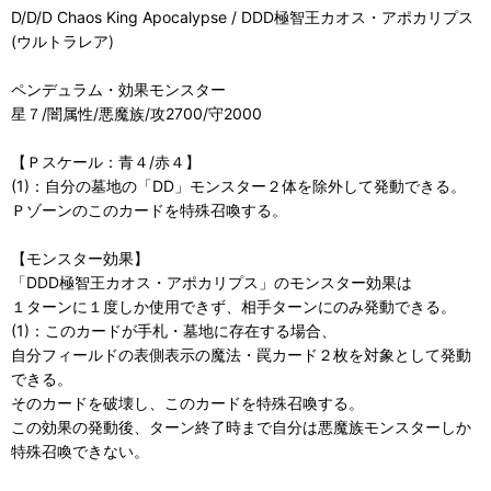
D/D/D Chaos King Apocalypse / DDD極智王カオス・アポカリプス
(ウルトラレア)
ペンデュラム・効果モンスター
星７/闇属性/悪魔族/攻2700/守2000
【Ｐスケール：青４/赤４】
(1)：自分の墓地の「DD」モンスター２体を除外して発動できる。
Ｐゾーンのこのカードを特殊召喚する。
【モンスター効果】
「DDD極智王カオス・アポカリプス」のモンスター効果は
１ターンに１度しか使用できず、相手ターンにのみ発動できる。
(1)：このカードが手札・墓地に存在する場合、
自分フィールドの表側表示の魔法・罠カード２枚を対象として発動
できる。
そのカードを破壊し、このカードを特殊召喚する。
この効果の発動後、ターン終了時まで自分は悪魔族モンスターしか
特殊召喚できない。