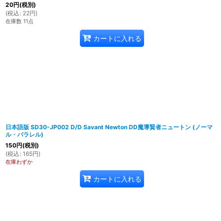
20
円
(税別)
(
税込
:
22
円
)
在庫数 11点
カートに入れる
日本語版 SD30-JP002 D/D Savant Newton DD魔導賢者ニュートン (ノーマ
ル・パラレル)
150
円
(税別)
(
税込
:
165
円
)
在庫わずか
カートに入れる