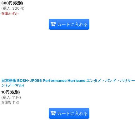
300
円
(税別)
(
税込
:
330
円
)
在庫わずか
カートに入れる
日本語版 BOSH-JP056 Performance Hurricane エンタメ・バンド・ハリケー
ン (ノーマル)
10
円
(税別)
(
税込
:
11
円
)
在庫数 11点
カートに入れる