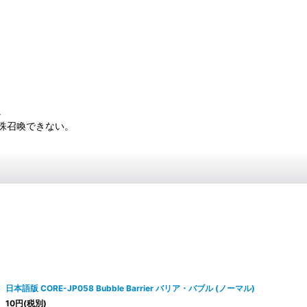
。
殊召喚できない。
日本語版 CORE-JP058 Bubble Barrier バリア・バブル (ノーマル)
10
円
(税別)