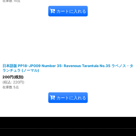
在庫数 15点
カートに入れる
日本語版 PP18-JP009 Number 35: Ravenous Tarantula No.35 ラベノス・タ
ランチュラ (ノーマル)
200
円
(税別)
(
税込
:
220
円
)
在庫数 5点
カートに入れる