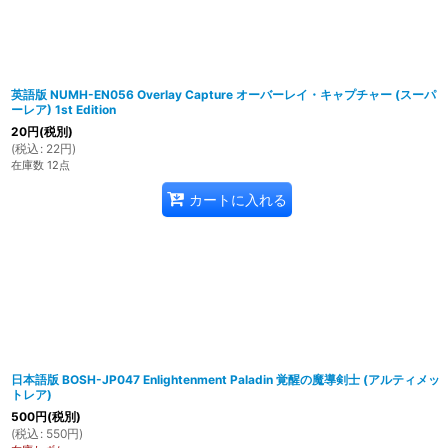
英語版 NUMH-EN056 Overlay Capture オーバーレイ・キャプチャー (スーパ
ーレア) 1st Edition
20
円
(税別)
(
税込
:
22
円
)
在庫数 12点
カートに入れる
日本語版 BOSH-JP047 Enlightenment Paladin 覚醒の魔導剣士 (アルティメッ
トレア)
500
円
(税別)
(
税込
:
550
円
)