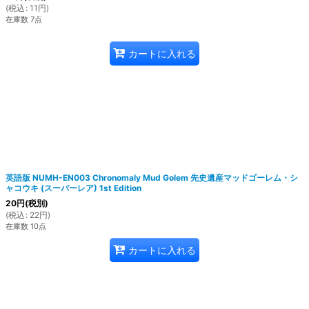
(
税込
:
11
円
)
在庫数 7点
カートに入れる
英語版 NUMH-EN003 Chronomaly Mud Golem 先史遺産マッドゴーレム・シ
ャコウキ (スーパーレア) 1st Edition
20
円
(税別)
(
税込
:
22
円
)
在庫数 10点
カートに入れる