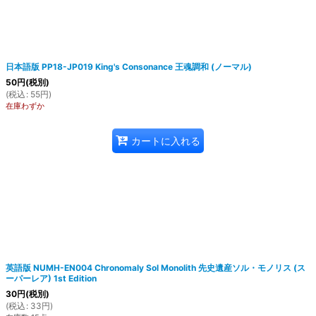
日本語版 PP18-JP019 King's Consonance 王魂調和 (ノーマル)
50
円
(税別)
(
税込
:
55
円
)
在庫わずか
カートに入れる
英語版 NUMH-EN004 Chronomaly Sol Monolith 先史遺産ソル・モノリス (ス
ーパーレア) 1st Edition
30
円
(税別)
(
税込
:
33
円
)