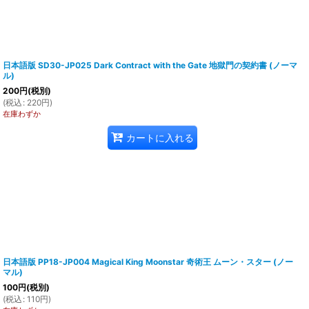
日本語版 SD30-JP025 Dark Contract with the Gate 地獄門の契約書 (ノーマ
ル)
200
円
(税別)
(
税込
:
220
円
)
在庫わずか
カートに入れる
日本語版 PP18-JP004 Magical King Moonstar 奇術王 ムーン・スター (ノー
マル)
100
円
(税別)
(
税込
:
110
円
)