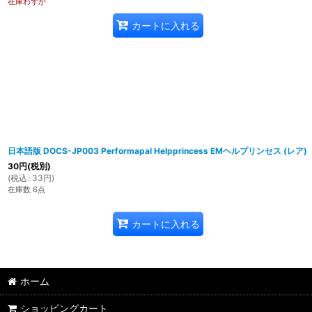
在庫わずか
カートに入れる
日本語版 DOCS-JP003 Performapal Helpprincess EMヘルプリンセス (レア)
30
円
(税別)
(
税込
:
33
円
)
在庫数 6点
カートに入れる
ホーム
ショッピングカート