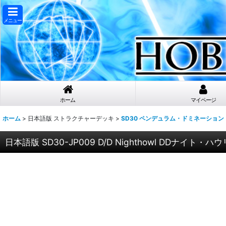
メニュー
ホーム
マイページ
ホーム
>
日本語版 ストラクチャーデッキ
>
SD30 ペンデュラム・ドミネーション
日本語版 SD30-JP009 D/D Nighthowl DDナイト・ハ