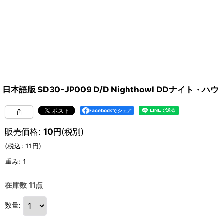
日本語版 SD30-JP009 D/D Nighthowl DDナイト・
Facebookでシェア
販売価格
:
10
円
(税別)
(
税込
:
11
円
)
重み
:
1
在庫数 11点
数量
: