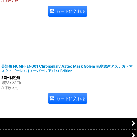
在庫わずか
カートに入れる
英語版 NUMH-EN001 Chronomaly Aztec Mask Golem 先史遺産アステカ・マ
スク・ゴーレム (スーパーレア) 1st Edition
20
円
(税別)
(
税込
:
22
円
)
在庫数 8点
カートに入れる