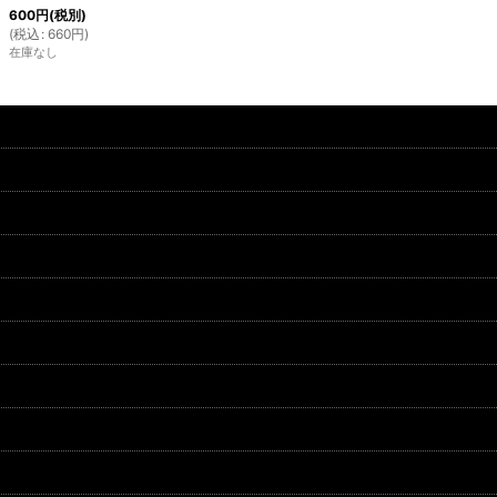
600
円
(税別)
(
税込
:
660
円
)
在庫なし