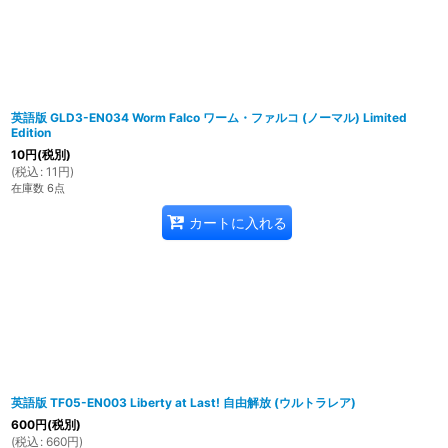
英語版 GLD3-EN034 Worm Falco ワーム・ファルコ (ノーマル) Limited
Edition
10
円
(税別)
(
税込
:
11
円
)
在庫数 6点
カートに入れる
英語版 TF05-EN003 Liberty at Last! 自由解放 (ウルトラレア)
600
円
(税別)
(
税込
:
660
円
)