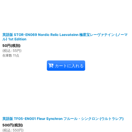
英語版 STOR-EN069 Nordic Relic Laevateinn 極星宝レーヴァテイン (ノーマ
ル) 1st Edition
50
円
(税別)
(
税込
:
55
円
)
在庫数 11点
カートに入れる
英語版 TF05-EN001 Fleur Synchron フルール・シンクロン (ウルトラレア)
500
円
(税別)
(
税込
:
550
円
)