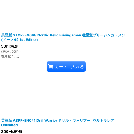
英語版 STOR-EN068 Nordic Relic Brisingamen 極星宝ブリージンガ・メン
(ノーマル) 1st Edition
50
円
(税別)
(
税込
:
55
円
)
在庫数 15点
カートに入れる
英語版 ABPF-EN041 Drill Warrior ドリル・ウォリアー (ウルトラレア)
Unlimited
300
円
(税別)