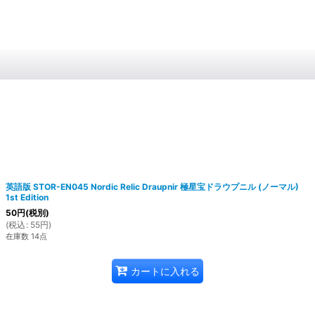
英語版 STOR-EN045 Nordic Relic Draupnir 極星宝ドラウプニル (ノーマル)
1st Edition
50
円
(税別)
(
税込
:
55
円
)
在庫数 14点
カートに入れる