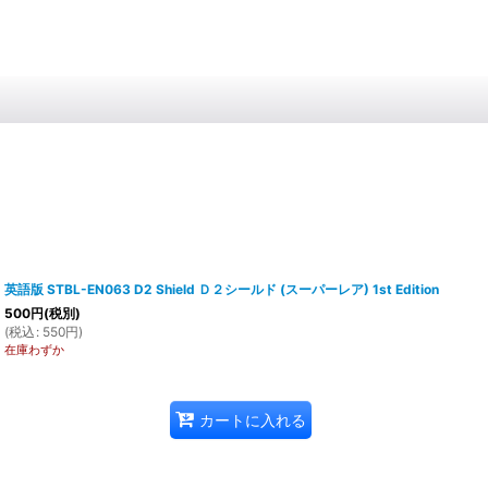
英語版 STBL-EN063 D2 Shield Ｄ２シールド (スーパーレア) 1st Edition
500
円
(税別)
(
税込
:
550
円
)
在庫わずか
カートに入れる