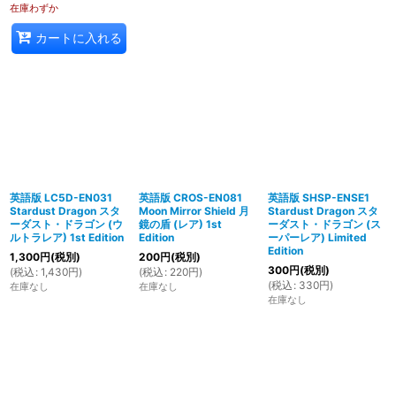
在庫わずか
カートに入れる
英語版 LC5D-EN031
英語版 CROS-EN081
英語版 SHSP-ENSE1
Stardust Dragon スタ
Moon Mirror Shield 月
Stardust Dragon スタ
ーダスト・ドラゴン (ウ
鏡の盾 (レア) 1st
ーダスト・ドラゴン (ス
ルトラレア) 1st Edition
Edition
ーパーレア) Limited
Edition
1,300
円
(税別)
200
円
(税別)
300
円
(税別)
(
税込
:
1,430
円
)
(
税込
:
220
円
)
(
税込
:
330
円
)
在庫なし
在庫なし
在庫なし