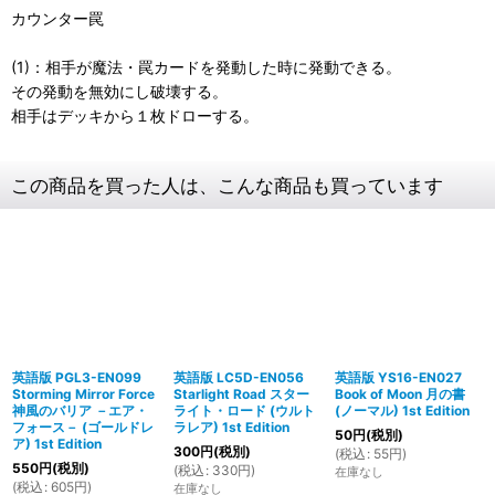
カウンター罠
(1)：相手が魔法・罠カードを発動した時に発動できる。
その発動を無効にし破壊する。
相手はデッキから１枚ドローする。
この商品を買った人は、こんな商品も買っています
英語版 PGL3-EN099
英語版 LC5D-EN056
英語版 YS16-EN027
Storming Mirror Force
Starlight Road スター
Book of Moon 月の書
神風のバリア －エア・
ライト・ロード (ウルト
(ノーマル) 1st Edition
フォース－ (ゴールドレ
ラレア) 1st Edition
50
円
(税別)
ア) 1st Edition
300
円
(税別)
(
税込
:
55
円
)
550
円
(税別)
(
税込
:
330
円
)
在庫なし
(
税込
:
605
円
)
在庫なし