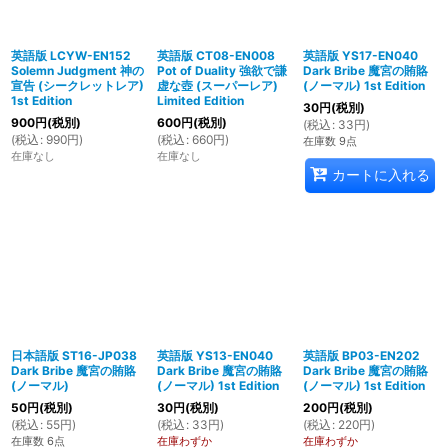
英語版 LCYW-EN152
英語版 CT08-EN008
英語版 YS17-EN040
Solemn Judgment 神の
Pot of Duality 強欲で謙
Dark Bribe 魔宮の賄賂
宣告 (シークレットレア)
虚な壺 (スーパーレア)
(ノーマル) 1st Edition
1st Edition
Limited Edition
30
円
(税別)
900
円
(税別)
600
円
(税別)
(
税込
:
33
円
)
(
税込
:
990
円
)
(
税込
:
660
円
)
在庫数 9点
在庫なし
在庫なし
カートに入れる
日本語版 ST16-JP038
英語版 YS13-EN040
英語版 BP03-EN202
Dark Bribe 魔宮の賄賂
Dark Bribe 魔宮の賄賂
Dark Bribe 魔宮の賄賂
(ノーマル)
(ノーマル) 1st Edition
(ノーマル) 1st Edition
50
円
(税別)
30
円
(税別)
200
円
(税別)
(
税込
:
55
円
)
(
税込
:
33
円
)
(
税込
:
220
円
)
在庫数 6点
在庫わずか
在庫わずか