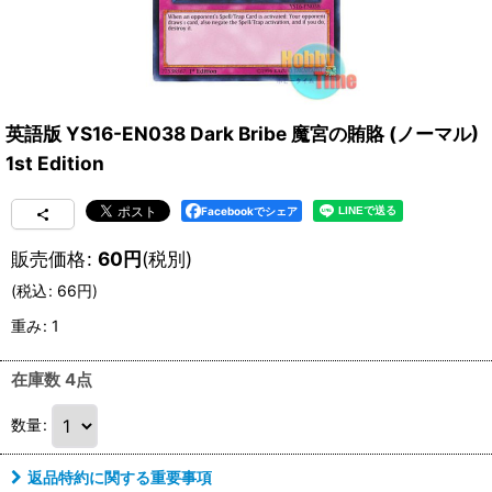
英語版 YS16-EN038 Dark Bribe 魔宮の賄賂 (ノーマル)
1st Edition
Facebookでシェア
販売価格
:
60
円
(税別)
(
税込
:
66
円
)
重み
:
1
在庫数 4点
数量
:
返品特約に関する重要事項