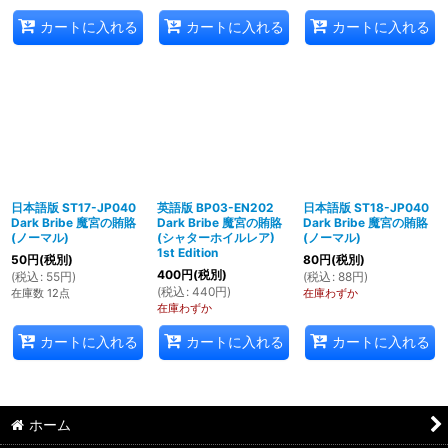
カートに入れる
カートに入れる
カートに入れる
日本語版 ST17-JP040
英語版 BP03-EN202
日本語版 ST18-JP040
Dark Bribe 魔宮の賄賂
Dark Bribe 魔宮の賄賂
Dark Bribe 魔宮の賄賂
(ノーマル)
(シャターホイルレア)
(ノーマル)
1st Edition
50
円
(税別)
80
円
(税別)
400
円
(税別)
(
税込
:
55
円
)
(
税込
:
88
円
)
(
税込
:
440
円
)
在庫数 12点
在庫わずか
在庫わずか
カートに入れる
カートに入れる
カートに入れる
ホーム