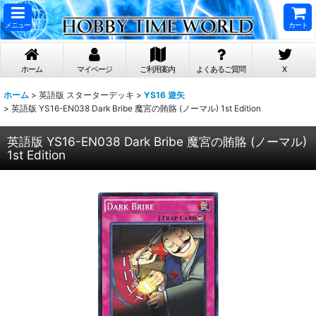
メニュー
カート
ホーム
マイページ
ご利用案内
よくあるご質問
X
ホーム
>
英語版 スターターデッキ
>
YS16 遊矢
>
英語版 YS16-EN038 Dark Bribe 魔宮の賄賂 (ノーマル) 1st Edition
英語版 YS16-EN038 Dark Bribe 魔宮の賄賂 (ノーマル)
1st Edition