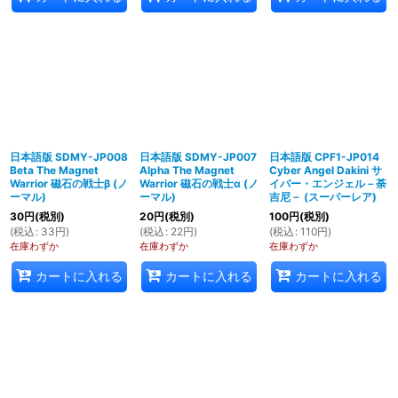
日本語版 SDMY-JP008
日本語版 SDMY-JP007
日本語版 CPF1-JP014
Beta The Magnet
Alpha The Magnet
Cyber Angel Dakini サ
Warrior 磁石の戦士β (ノ
Warrior 磁石の戦士α (ノ
イバー・エンジェル－荼
ーマル)
ーマル)
吉尼－ (スーパーレア)
30
円
(税別)
20
円
(税別)
100
円
(税別)
(
税込
:
33
円
)
(
税込
:
22
円
)
(
税込
:
110
円
)
在庫わずか
在庫わずか
在庫わずか
カートに入れる
カートに入れる
カートに入れる