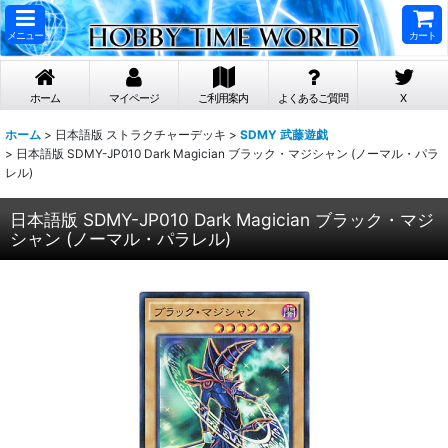
メニュー
カート
ホーム
マイページ
ご利用案内
よくあるご質問
X
ホーム
>
日本語版 ストラクチャーデッキ
>
SDMY 武藤遊戯
>
日本語版 SDMY-JP010 Dark Magician ブラック・マジシャン (ノーマル・パラ
レル)
日本語版 SDMY-JP010 Dark Magician ブラック・マジ
シャン (ノーマル・パラレル)