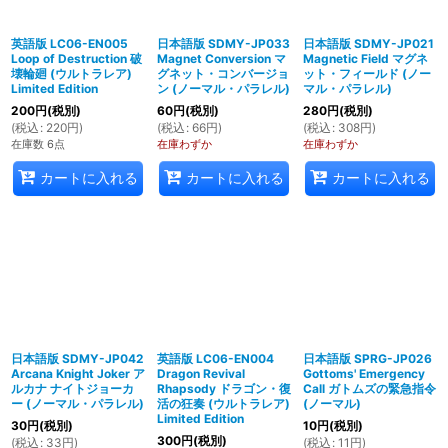
英語版 LC06-EN005
日本語版 SDMY-JP033
日本語版 SDMY-JP021
Loop of Destruction 破
Magnet Conversion マ
Magnetic Field マグネ
壊輪廻 (ウルトラレア)
グネット・コンバージョ
ット・フィールド (ノー
Limited Edition
ン (ノーマル・パラレル)
マル・パラレル)
200
円
(税別)
60
円
(税別)
280
円
(税別)
(
税込
:
220
円
)
(
税込
:
66
円
)
(
税込
:
308
円
)
在庫数 6点
在庫わずか
在庫わずか
カートに入れる
カートに入れる
カートに入れる
日本語版 SDMY-JP042
英語版 LC06-EN004
日本語版 SPRG-JP026
Arcana Knight Joker ア
Dragon Revival
Gottoms' Emergency
ルカナ ナイトジョーカ
Rhapsody ドラゴン・復
Call ガトムズの緊急指令
ー (ノーマル・パラレル)
活の狂奏 (ウルトラレア)
(ノーマル)
Limited Edition
30
円
(税別)
10
円
(税別)
300
円
(税別)
(
税込
:
33
円
)
(
税込
:
11
円
)