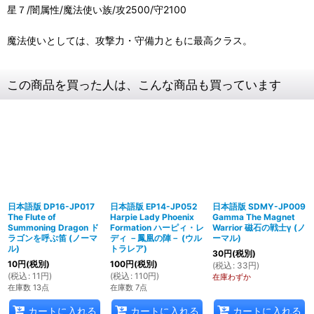
星７/闇属性/魔法使い族/攻2500/守2100
魔法使いとしては、攻撃力・守備力ともに最高クラス。
この商品を買った人は、こんな商品も買っています
日本語版 DP16-JP017
日本語版 EP14-JP052
日本語版 SDMY-JP009
The Flute of
Harpie Lady Phoenix
Gamma The Magnet
Summoning Dragon ド
Formation ハーピィ・レ
Warrior 磁石の戦士γ (ノ
ラゴンを呼ぶ笛 (ノーマ
ディ －鳳凰の陣－ (ウル
ーマル)
ル)
トラレア)
30
円
(税別)
10
円
(税別)
100
円
(税別)
(
税込
:
33
円
)
(
税込
:
11
円
)
(
税込
:
110
円
)
在庫わずか
在庫数 13点
在庫数 7点
カートに入れる
カートに入れる
カートに入れる