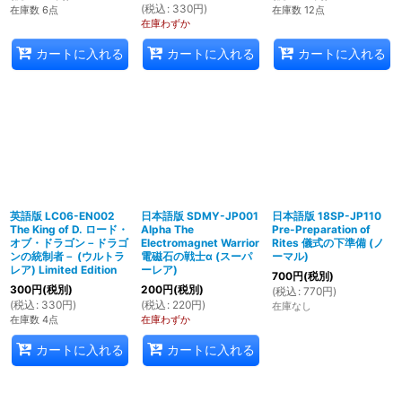
(
税込
:
330
円
)
在庫数 6点
在庫数 12点
在庫わずか
カートに入れる
カートに入れる
カートに入れる
英語版 LC06-EN002
日本語版 SDMY-JP001
日本語版 18SP-JP110
The King of D. ロード・
Alpha The
Pre-Preparation of
オブ・ドラゴン－ドラゴ
Electromagnet Warrior
Rites 儀式の下準備 (ノ
ンの統制者－ (ウルトラ
電磁石の戦士α (スーパ
ーマル)
レア) Limited Edition
ーレア)
700
円
(税別)
300
円
(税別)
200
円
(税別)
(
税込
:
770
円
)
(
税込
:
330
円
)
(
税込
:
220
円
)
在庫なし
在庫数 4点
在庫わずか
カートに入れる
カートに入れる