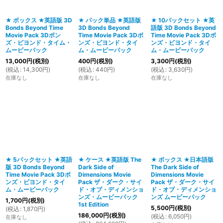
★ ボックス ★英語版 3D
★ パック単品 ★英語版
★ 10パックセット ★英
Bonds Beyond Time
3D Bonds Beyond
語版 3D Bonds Beyond
Movie Pack 3Dボン
Time Movie Pack 3Dボ
Time Movie Pack 3Dボ
ズ・ビヨンド・タイム・
ンズ・ビヨンド・タイ
ンズ・ビヨンド・タイ
ムービーパック
ム・ムービーパック
ム・ムービーパック
13,000
円
(税別)
400
円
(税別)
3,300
円
(税別)
(
税込
:
14,300
円
)
(
税込
:
440
円
)
(
税込
:
3,630
円
)
在庫なし
在庫なし
在庫なし
★ 5パックセット ★英語
★ ケース ★英語版 The
★ ボックス ★日本語版
版 3D Bonds Beyond
Dark Side of
The Dark Side of
Time Movie Pack 3Dボ
Dimensions Movie
Dimensions Movie
ンズ・ビヨンド・タイ
Pack ザ・ダーク・サイ
Pack ザ・ダーク・サイ
ム・ムービーパック
ド・オブ・ディメンショ
ド・オブ・ディメンショ
ンズ・ムービーパック
ンズ ムービーパック
1,700
円
(税別)
1st Edition
5,500
円
(税別)
(
税込
:
1,870
円
)
186,000
円
(税別)
(
税込
:
6,050
円
)
在庫なし