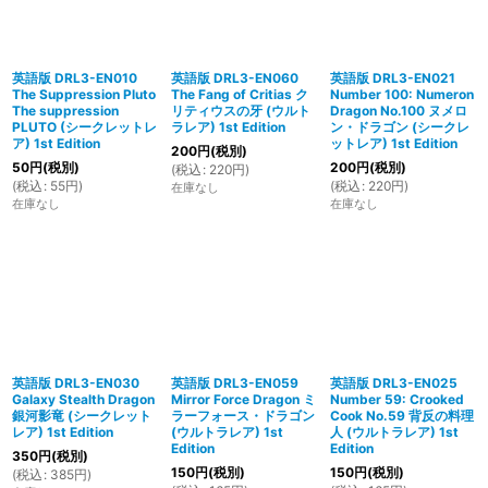
英語版 DRL3-EN010
英語版 DRL3-EN060
英語版 DRL3-EN021
The Suppression Pluto
The Fang of Critias ク
Number 100: Numeron
The suppression
リティウスの牙 (ウルト
Dragon No.100 ヌメロ
PLUTO (シークレットレ
ラレア) 1st Edition
ン・ドラゴン (シークレ
ア) 1st Edition
ットレア) 1st Edition
200
円
(税別)
50
円
(税別)
200
円
(税別)
(
税込
:
220
円
)
(
税込
:
55
円
)
(
税込
:
220
円
)
在庫なし
在庫なし
在庫なし
英語版 DRL3-EN030
英語版 DRL3-EN059
英語版 DRL3-EN025
Galaxy Stealth Dragon
Mirror Force Dragon ミ
Number 59: Crooked
銀河影竜 (シークレット
ラーフォース・ドラゴン
Cook No.59 背反の料理
レア) 1st Edition
(ウルトラレア) 1st
人 (ウルトラレア) 1st
Edition
Edition
350
円
(税別)
150
円
(税別)
150
円
(税別)
(
税込
:
385
円
)