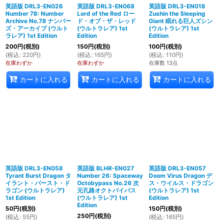
英語版 DRL3-EN026
英語版 DRL3-EN068
英語版 DRL3-EN018
Number 78: Number
Lord of the Red ロー
Zushin the Sleeping
Archive No.78 ナンバー
ド・オブ・ザ・レッド
Giant 眠れる巨人ズシン
ズ・アーカイブ (ウルト
(ウルトラレア) 1st
(ウルトラレア) 1st
ラレア) 1st Edition
Edition
Edition
200
円
(税別)
150
円
(税別)
100
円
(税別)
(
税込
:
220
円
)
(
税込
:
165
円
)
(
税込
:
110
円
)
在庫わずか
在庫わずか
在庫数 13点
カートに入れる
カートに入れる
カートに入れる
英語版 DRL3-EN058
英語版 BLHR-EN027
英語版 DRL3-EN057
Tyrant Burst Dragon タ
Number 26: Spaceway
Doom Virus Dragon デ
イラント・バースト・ド
Octobypass No.26 次
ス・ウイルス・ドラゴン
ラゴン (ウルトラレア)
元孔路オクトバイパス
(ウルトラレア) 1st
1st Edition
(ウルトラレア) 1st
Edition
Edition
50
円
(税別)
150
円
(税別)
250
円
(税別)
(
税込
:
55
円
)
(
税込
:
165
円
)