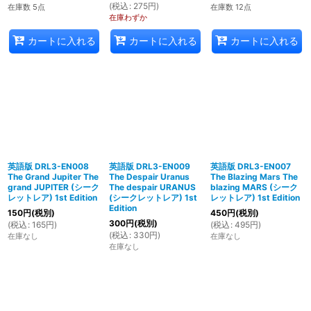
(
税込
:
275
円
)
在庫数 5点
在庫数 12点
在庫わずか
カートに入れる
カートに入れる
カートに入れる
英語版 DRL3-EN008
英語版 DRL3-EN009
英語版 DRL3-EN007
The Grand Jupiter The
The Despair Uranus
The Blazing Mars The
grand JUPITER (シーク
The despair URANUS
blazing MARS (シーク
レットレア) 1st Edition
(シークレットレア) 1st
レットレア) 1st Edition
Edition
150
円
(税別)
450
円
(税別)
300
円
(税別)
(
税込
:
165
円
)
(
税込
:
495
円
)
(
税込
:
330
円
)
在庫なし
在庫なし
在庫なし