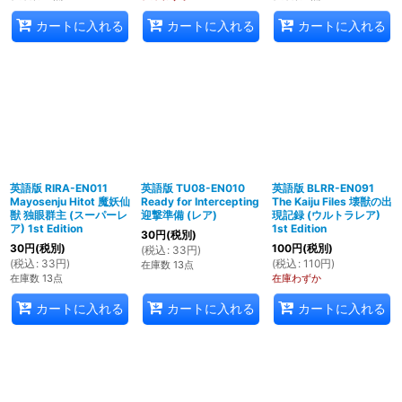
カートに入れる
カートに入れる
カートに入れる
英語版 RIRA-EN011
英語版 TU08-EN010
英語版 BLRR-EN091
Mayosenju Hitot 魔妖仙
Ready for Intercepting
The Kaiju Files 壊獣の出
獣 独眼群主 (スーパーレ
迎撃準備 (レア)
現記録 (ウルトラレア)
ア) 1st Edition
1st Edition
30
円
(税別)
30
円
(税別)
100
円
(税別)
(
税込
:
33
円
)
(
税込
:
33
円
)
(
税込
:
110
円
)
在庫数 13点
在庫数 13点
在庫わずか
カートに入れる
カートに入れる
カートに入れる