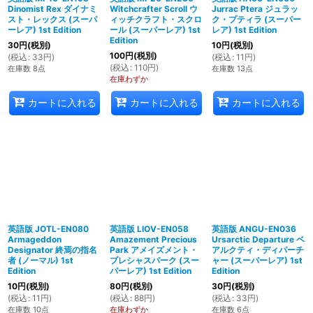
Dinomist Rex ダイナミ
Witchcrafter Scroll ウ
Jurrac Ptera ジュラッ
スト・レックス (スーパ
ィッチクラフト・スクロ
ク・プティラ (スーパー
ーレア) 1st Edition
ール (スーパーレア) 1st
レア) 1st Edition
Edition
30
円
(税別)
10
円
(税別)
100
円
(税別)
(
税込
:
33
円
)
(
税込
:
11
円
)
(
税込
:
110
円
)
在庫数 8点
在庫数 13点
在庫わずか
カートに入れる
カートに入れる
カートに入れる
英語版 JOTL-EN080
英語版 LIOV-EN058
英語版 ANGU-EN036
Armageddon
Amazement Precious
Ursarctic Departure ベ
Designator 終焉の指名
Park アメイズメント・
アルクティ・ディパーチ
者 (ノーマル) 1st
プレシャスパーク (スー
ャー (スーパーレア) 1st
Edition
パーレア) 1st Edition
Edition
10
円
(税別)
80
円
(税別)
30
円
(税別)
(
税込
:
11
円
)
(
税込
:
88
円
)
(
税込
:
33
円
)
在庫数 10点
在庫わずか
在庫数 6点