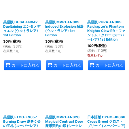
英語版 DUSA-EN042
英語版 MVP1-EN009
英語版 PHRA-EN069
Dueltaining エンタメデ
Induced Explosion 融爆
Raidraptor's Phantom
ュエル (ウルトラレア)
(ウルトラレア) 1st
Knights Claw RR－ファ
1st Edition
Edition
ントム・クロー (スーパ
ーレア) 1st Edition
30
円
(税別)
30
円
(税別)
100
円
(税別)
(
税込
:
33
円
)
(
税込
:
33
円
)
(
税込
:
110
円
)
在庫数 5点
在庫数 5点
在庫わずか
カートに入れる
カートに入れる
カートに入れる
英語版 ETCO-EN057
英語版 MVP1-ENS20
日本語版 CYHO-JP066
Burning Draw 逆巻く炎
Magical Contract Door
Cross Breed クロス・
の宝札 (スーパーレア)
魔導契約の扉 (シークレ
ブリード (スーパーレア)