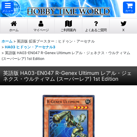
メニュー
カート
ホーム
マイページ
ご利用案内
よくあるご質問
X
ホーム
>
英語版 拡張ブースター：ヒドゥン・アーセナル
>
HA03 ヒドゥン・アーセナル3
>
英語版 HA03-EN047 R-Genex Ultimum レアル・ジェネクス・ウルティマム
(スーパーレア) 1st Edition
英語版 HA03-EN047 R-Genex Ultimum レアル・ジェ
ネクス・ウルティマム (スーパーレア) 1st Edition