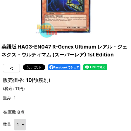
英語版 HA03-EN047 R-Genex Ultimum レアル・ジェ
ネクス・ウルティマム (スーパーレア) 1st Edition
Facebookでシェア
販売価格
:
10
円
(税別)
(
税込
:
11
円
)
重み
:
1
在庫数 8点
数量
: