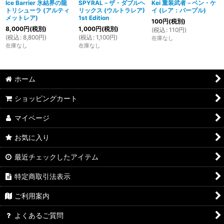
Ice Barrier 氷結界の龍
SPYRAL－ザ・ダブルヘ
Kei 重装武者－ベン・ケ
トリシューラ (アルティ
リックス (ウルトラレア)
イ (レア：パープル)
メットレア)
1st Edition
100
円
(税別)
8,000
円
(税別)
1,000
円
(税別)
(
税込
:
110
円
)
(
税込
:
8,800
円
)
(
税込
:
1,100
円
)
在庫なし
在庫なし
在庫なし
ホーム
ショッピングカート
マイページ
お気に入り
最近チェックしたアイテム
特定商取引法表示
ご利用案内
よくあるご質問