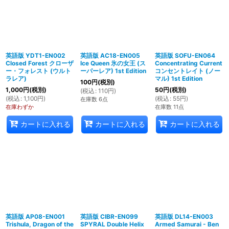
英語版 YDT1-EN002
英語版 AC18-EN005
英語版 SOFU-EN064
Closed Forest クローザ
Ice Queen 氷の女王 (ス
Concentrating Current
ー・フォレスト (ウルト
ーパーレア) 1st Edition
コンセントレイト (ノー
ラレア)
マル) 1st Edition
100
円
(税別)
1,000
円
(税別)
50
円
(税別)
(
税込
:
110
円
)
(
税込
:
1,100
円
)
(
税込
:
55
円
)
在庫数 6点
在庫わずか
在庫数 11点
カートに入れる
カートに入れる
カートに入れる
英語版 AP08-EN001
英語版 CIBR-EN099
英語版 DL14-EN003
Trishula, Dragon of the
SPYRAL Double Helix
Armed Samurai - Ben