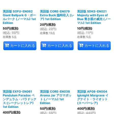
英語版 SOFU-EN062
英語版 CORE-EN079
英語版 SDKS-EN021
Giant Ballpark G・ボー
Extra Buck 臨時収入 (レ
Majesty with Eyes of
ルパーク (ノーマル) 1st
ア) 1st Edition
Blue 青き眼の威光 (ノー
Edition
マル) 1st Edition
20
円
(税別)
50
円
(税別)
10
円
(税別)
(
税込
:
22
円
)
(
税込
:
55
円
)
(
税込
:
11
円
)
在庫数 13点
在庫数 5点
在庫数 5点
カートに入れる
カートに入れる
カートに入れる
英語版 EXFO-EN061
英語版 CORE-EN038
英語版 AP08-EN004
Pendulum Paradox ペ
Aroma Jar アロマポッ
Igknight Margrave イ
ンデュラム・パラドック
ト (ノーマル) 1st
グナイト・ライオット
ス (シークレットレア)
Edition
(スーパーレア)
1st Edition
50
円
(税別)
400
円
(税別)
400
円
(税別)
(
税込
:
55
円
)
(
税込
:
440
円
)