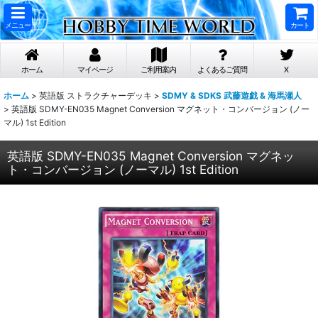
メニュー
カート
ホーム
マイページ
ご利用案内
よくあるご質問
X
ホーム
>
英語版 ストラクチャーデッキ
>
SDMY & SDKS 武藤遊戯 & 海馬瀬人
>
英語版 SDMY-EN035 Magnet Conversion マグネット・コンバージョン (ノー
マル) 1st Edition
英語版 SDMY-EN035 Magnet Conversion マグネッ
ト・コンバージョン (ノーマル) 1st Edition