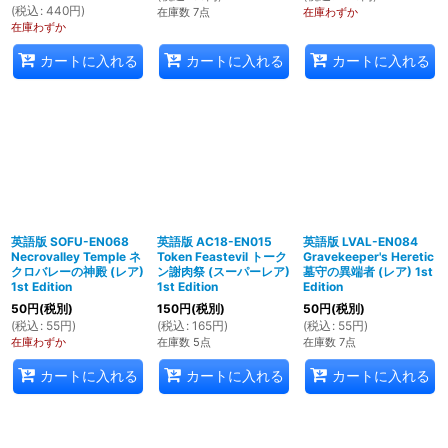
(
税込
:
440
円
)
在庫数 7点
在庫わずか
在庫わずか
カートに入れる
カートに入れる
カートに入れる
英語版 SOFU-EN068
英語版 AC18-EN015
英語版 LVAL-EN084
Necrovalley Temple ネ
Token Feastevil トーク
Gravekeeper's Heretic
クロバレーの神殿 (レア)
ン謝肉祭 (スーパーレア)
墓守の異端者 (レア) 1st
1st Edition
1st Edition
Edition
50
円
(税別)
150
円
(税別)
50
円
(税別)
(
税込
:
55
円
)
(
税込
:
165
円
)
(
税込
:
55
円
)
在庫わずか
在庫数 5点
在庫数 7点
カートに入れる
カートに入れる
カートに入れる