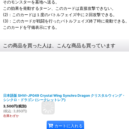
そのモンスターを墓地へ送る。
この効果を発動するターン、このカードは直接攻撃できない。
(2)：このカードは１度のバトルフェイズ中に２回攻撃できる。
(3)：このカードが戦闘を行ったバトルフェイズ終了時に発動できる
このカードを守備表示にする。
この商品を買った人は、こんな商品も買っています
日本語版 SHVI-JP049 Crystal Wing Synchro Dragon クリスタルウィング・
シンクロ・ドラゴン (シークレットレア)
3,500
円
(税別)
(
税込
:
3,850
円
)
在庫わずか
カートに入れる