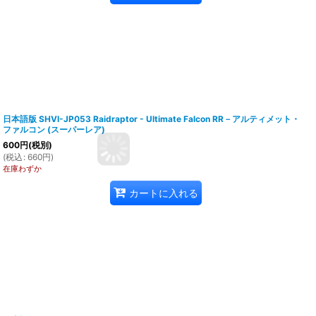
日本語版 SHVI-JP053 Raidraptor - Ultimate Falcon RR－アルティメット・
ファルコン (スーパーレア)
600
円
(税別)
(
税込
:
660
円
)
在庫わずか
カートに入れる