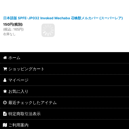
日本語版 SPFE-JP032 Invoked Mechaba 召喚獣メルカバー (スーパーレア)
150
円
(税別)
(
税込
:
165
円
)
在庫なし
ホーム
ショッピングカート
マイページ
お気に入り
最近チェックしたアイテム
特定商取引法表示
ご利用案内