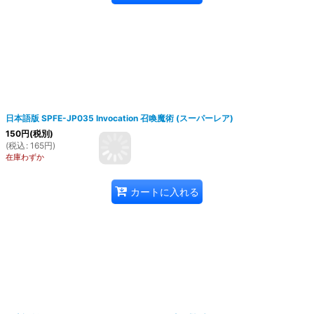
日本語版 SPFE-JP035 Invocation 召喚魔術 (スーパーレア)
150
円
(税別)
(
税込
:
165
円
)
在庫わずか
カートに入れる