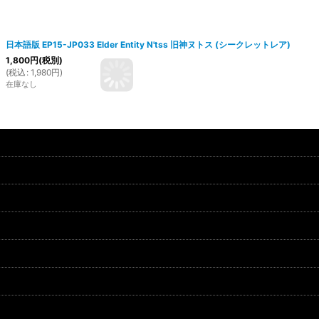
日本語版 EP15-JP033 Elder Entity N'tss 旧神ヌトス (シークレットレア)
1,800
円
(税別)
(
税込
:
1,980
円
)
在庫なし