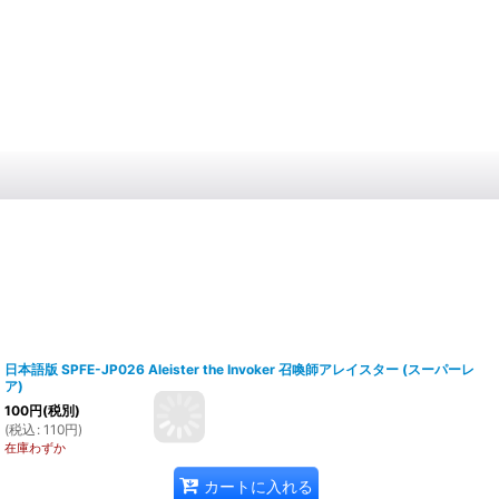
日本語版 SPFE-JP026 Aleister the Invoker 召喚師アレイスター (スーパーレ
ア)
100
円
(税別)
(
税込
:
110
円
)
在庫わずか
カートに入れる