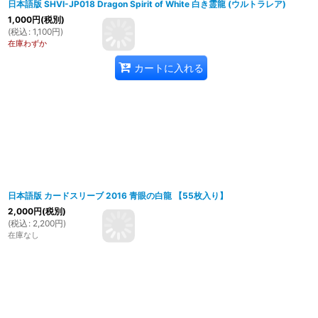
日本語版 SHVI-JP018 Dragon Spirit of White 白き霊龍 (ウルトラレア)
1,000
円
(税別)
(
税込
:
1,100
円
)
在庫わずか
カートに入れる
日本語版 カードスリーブ 2016 青眼の白龍 【55枚入り】
2,000
円
(税別)
(
税込
:
2,200
円
)
在庫なし