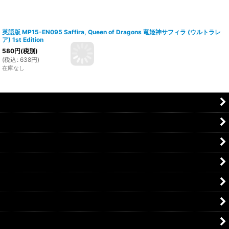
英語版 MP15-EN095 Saffira, Queen of Dragons 竜姫神サフィラ (ウルトラレ
ア) 1st Edition
580
円
(税別)
(
税込
:
638
円
)
在庫なし