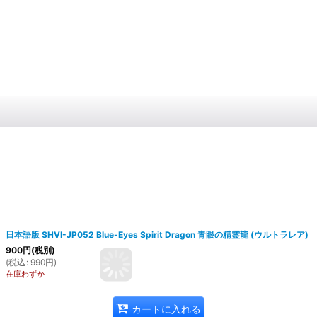
。
日本語版 SHVI-JP052 Blue-Eyes Spirit Dragon 青眼の精霊龍 (ウルトラレア)
900
円
(税別)
(
税込
:
990
円
)
在庫わずか
カートに入れる