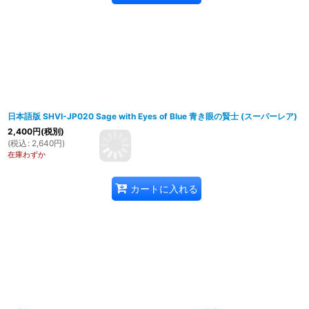
日本語版 SHVI-JP020 Sage with Eyes of Blue 青き眼の賢士 (スーパーレア)
2,400
円
(税別)
(
税込
:
2,640
円
)
在庫わずか
カートに入れる