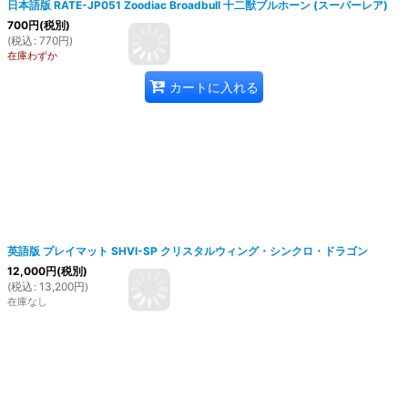
日本語版 RATE-JP051 Zoodiac Broadbull 十二獣ブルホーン (スーパーレア)
700
円
(税別)
(
税込
:
770
円
)
在庫わずか
カートに入れる
英語版 プレイマット SHVI-SP クリスタルウィング・シンクロ・ドラゴン
12,000
円
(税別)
(
税込
:
13,200
円
)
在庫なし