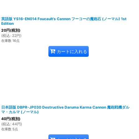
英語版 YS16-EN014 Foucault's Cannon フーコーの魔砲石 (ノーマル) 1st
Edition
20
円
(税別)
(
税込
:
22
円
)
在庫数 16点
カートに入れる
日本語版 DBPR-JP030 Destructive Daruma Karma Cannon 魔砲戦機ダル
マ・カルマ (ノーマル)
40
円
(税別)
(
税込
:
44
円
)
在庫数 5点