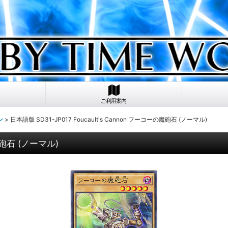
ご利用案内
ン
>
日本語版 SD31-JP017 Foucault's Cannon フーコーの魔砲石 (ノーマル)
の魔砲石 (ノーマル)