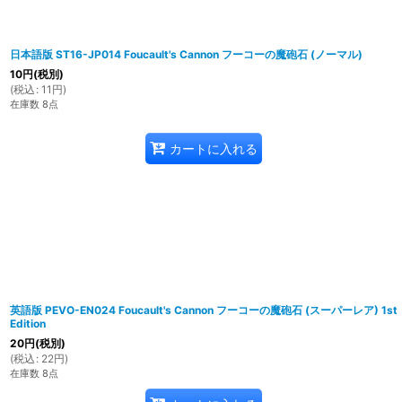
日本語版 ST16-JP014 Foucault's Cannon フーコーの魔砲石 (ノーマル)
10
円
(税別)
(
税込
:
11
円
)
在庫数 8点
カートに入れる
英語版 PEVO-EN024 Foucault's Cannon フーコーの魔砲石 (スーパーレア) 1st
Edition
20
円
(税別)
(
税込
:
22
円
)
在庫数 8点