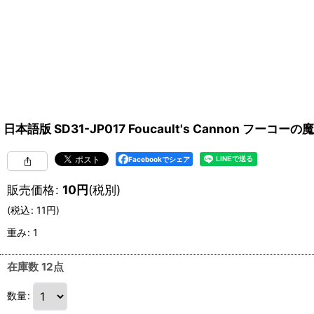
日本語版 SD31-JP017 Foucault's Cannon フーコー
Facebookでシェア
販売価格
:
10
円
(税別)
(
税込
:
11
円
)
重み
:
1
在庫数 12点
数量
: