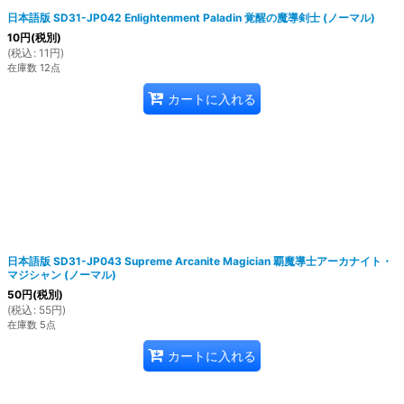
日本語版 SD31-JP042 Enlightenment Paladin 覚醒の魔導剣士 (ノーマル)
10
円
(税別)
(
税込
:
11
円
)
在庫数 12点
カートに入れる
日本語版 SD31-JP043 Supreme Arcanite Magician 覇魔導士アーカナイト・
マジシャン (ノーマル)
50
円
(税別)
(
税込
:
55
円
)
在庫数 5点
カートに入れる