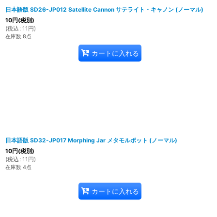
日本語版 SD26-JP012 Satellite Cannon サテライト・キャノン (ノーマル)
10
円
(税別)
(
税込
:
11
円
)
在庫数 8点
カートに入れる
日本語版 SD32-JP017 Morphing Jar メタモルポット (ノーマル)
10
円
(税別)
(
税込
:
11
円
)
在庫数 4点
カートに入れる