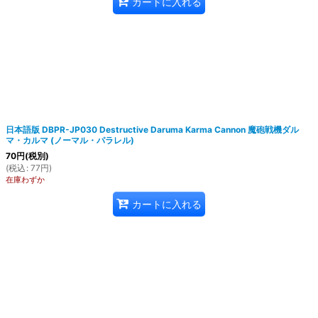
カートに入れる
日本語版 DBPR-JP030 Destructive Daruma Karma Cannon 魔砲戦機ダル
マ・カルマ (ノーマル・パラレル)
70
円
(税別)
(
税込
:
77
円
)
在庫わずか
カートに入れる