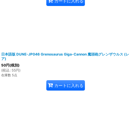
カートに入れる
日本語版 DUNE-JP046 Grenosaurus Giga-Cannon 魔頭砲グレンザウルス (レ
ア)
50
円
(税別)
(
税込
:
55
円
)
在庫数 5点
カートに入れる