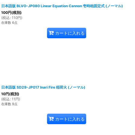
日本語版 BLVO-JP080 Linear Equation Cannon 壱時砲固定式 (ノーマル)
100
円
(税別)
(
税込
:
110
円
)
在庫数 6点
カートに入れる
日本語版 SD29-JP017 Inari Fire 稲荷火 (ノーマル)
10
円
(税別)
(
税込
:
11
円
)
在庫数 9点
カートに入れる