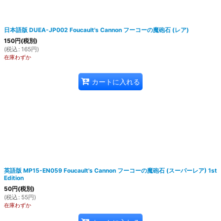
日本語版 DUEA-JP002 Foucault's Cannon フーコーの魔砲石 (レア)
150
円
(税別)
(
税込
:
165
円
)
在庫わずか
カートに入れる
英語版 MP15-EN059 Foucault's Cannon フーコーの魔砲石 (スーパーレア) 1st
Edition
50
円
(税別)
(
税込
:
55
円
)
在庫わずか