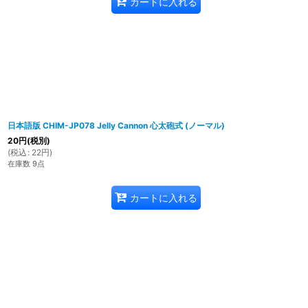
カートに入れる
日本語版 CHIM-JP078 Jelly Cannon 心太砲式 (ノーマル)
20
円
(税別)
(
税込
:
22
円
)
在庫数 9点
カートに入れる