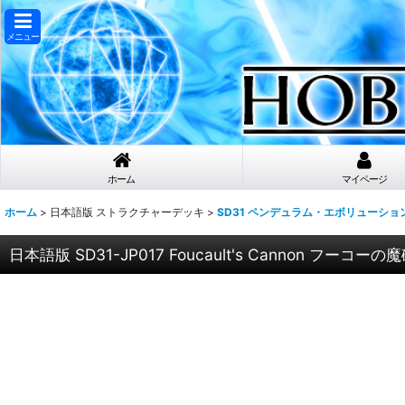
メニュー
ホーム
マイページ
ホーム
>
日本語版 ストラクチャーデッキ
>
SD31 ペンデュラム・エボリューショ
日本語版 SD31-JP017 Foucault's Cannon フーコー