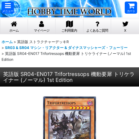
メニュー
カート
ホーム
マイページ
ご利用案内
よくあるご質問
X
ホーム
>
英語版 ストラクチャーデッキR
>
SR03 & SR04 マシン・リアクター & ダイナスマッシャーズ・フューリー
>
英語版 SR04-EN017 Trifortressops 機動要犀 トリケライナー (ノーマル) 1st
Edition
英語版 SR04-EN017 Trifortressops 機動要犀 トリケラ
イナー (ノーマル) 1st Edition