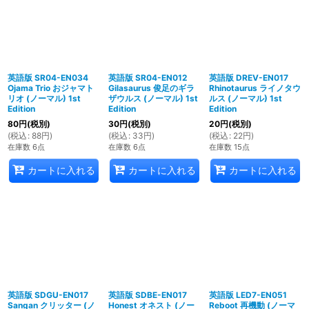
英語版 SR04-EN034
英語版 SR04-EN012
英語版 DREV-EN017
Ojama Trio おジャマト
Gilasaurus 俊足のギラ
Rhinotaurus ライノタウ
リオ (ノーマル) 1st
ザウルス (ノーマル) 1st
ルス (ノーマル) 1st
Edition
Edition
Edition
80
円
(税別)
30
円
(税別)
20
円
(税別)
(
税込
:
88
円
)
(
税込
:
33
円
)
(
税込
:
22
円
)
在庫数 6点
在庫数 6点
在庫数 15点
カートに入れる
カートに入れる
カートに入れる
英語版 SDGU-EN017
英語版 SDBE-EN017
英語版 LED7-EN051
Sangan クリッター (ノ
Honest オネスト (ノー
Reboot 再機動 (ノーマ