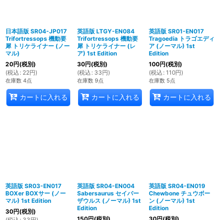
日本語版 SR04-JP017
英語版 LTGY-EN084
英語版 SR01-EN017
Trifortressops 機動要
Trifortressops 機動要
Tragoedia トラゴエディ
犀 トリケライナー (ノー
犀 トリケライナー (レ
ア (ノーマル) 1st
マル)
ア) 1st Edition
Edition
20
円
(税別)
30
円
(税別)
100
円
(税別)
(
税込
:
22
円
)
(
税込
:
33
円
)
(
税込
:
110
円
)
在庫数 4点
在庫数 9点
在庫数 5点
カートに入れる
カートに入れる
カートに入れる
英語版 SR03-EN017
英語版 SR04-EN004
英語版 SR04-EN019
BOXer BOXサー (ノー
Sabersaurus セイバー
Chewbone チュウボー
マル) 1st Edition
ザウルス (ノーマル) 1st
ン (ノーマル) 1st
Edition
Edition
30
円
(税別)
150
円
(税別)
30
円
(税別)
(
税込
:
33
円
)