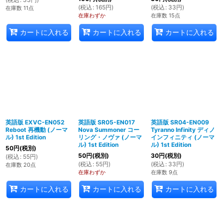
(
税込
:
165
円
)
(
税込
:
33
円
)
在庫数 11点
在庫わずか
在庫数 15点
カートに入れる
カートに入れる
カートに入れる
英語版 EXVC-EN052
英語版 SR05-EN017
英語版 SR04-EN009
Reboot 再機動 (ノーマ
Nova Summoner コー
Tyranno Infinity ディノ
ル) 1st Edition
リング・ノヴァ (ノーマ
インフィニティ (ノーマ
ル) 1st Edition
ル) 1st Edition
50
円
(税別)
50
円
(税別)
30
円
(税別)
(
税込
:
55
円
)
(
税込
:
55
円
)
(
税込
:
33
円
)
在庫数 20点
在庫わずか
在庫数 9点
カートに入れる
カートに入れる
カートに入れる