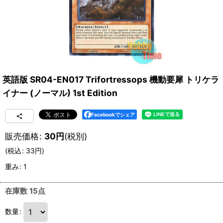
英語版 SR04-EN017 Trifortressops 機動要犀 トリケラ
イナー (ノーマル) 1st Edition
Facebookでシェア
販売価格
:
30
円
(税別)
(
税込
:
33
円
)
重み
:
1
在庫数 15点
数量
: