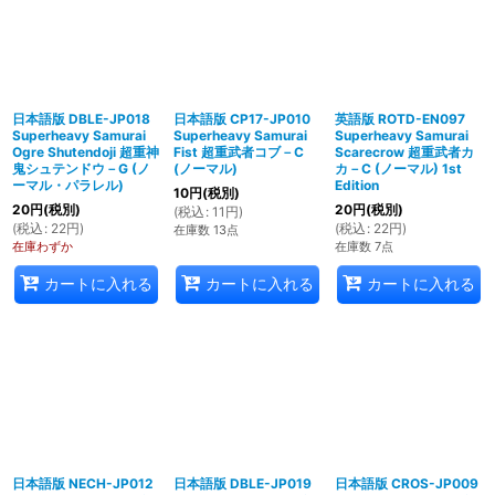
日本語版 DBLE-JP018
日本語版 CP17-JP010
英語版 ROTD-EN097
Superheavy Samurai
Superheavy Samurai
Superheavy Samurai
Ogre Shutendoji 超重神
Fist 超重武者コブ－C
Scarecrow 超重武者カ
鬼シュテンドウ－G (ノ
(ノーマル)
カ－C (ノーマル) 1st
ーマル・パラレル)
Edition
10
円
(税別)
20
円
(税別)
20
円
(税別)
(
税込
:
11
円
)
(
税込
:
22
円
)
(
税込
:
22
円
)
在庫数 13点
在庫わずか
在庫数 7点
カートに入れる
カートに入れる
カートに入れる
日本語版 NECH-JP012
日本語版 DBLE-JP019
日本語版 CROS-JP009