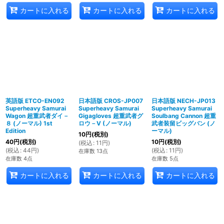
カートに入れる
カートに入れる
カートに入れる
英語版 ETCO-EN092
日本語版 CROS-JP007
日本語版 NECH-JP013
Superheavy Samurai
Superheavy Samurai
Superheavy Samurai
Wagon 超重武者ダイ－
Gigagloves 超重武者グ
Soulbang Cannon 超重
８ (ノーマル) 1st
ロウ－V (ノーマル)
武者装留ビッグバン (ノ
Edition
ーマル)
10
円
(税別)
40
円
(税別)
10
円
(税別)
(
税込
:
11
円
)
(
税込
:
44
円
)
(
税込
:
11
円
)
在庫数 13点
在庫数 4点
在庫数 5点
カートに入れる
カートに入れる
カートに入れる