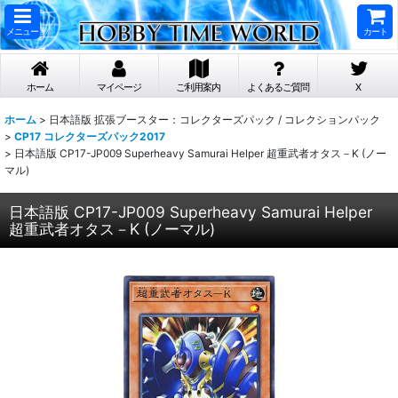
メニュー
カート
ホーム
マイページ
ご利用案内
よくあるご質問
X
ホーム
>
日本語版 拡張ブースター：コレクターズパック / コレクションパック
>
CP17 コレクターズパック2017
>
日本語版 CP17-JP009 Superheavy Samurai Helper 超重武者オタス－K (ノー
マル)
日本語版 CP17-JP009 Superheavy Samurai Helper
超重武者オタス－K (ノーマル)