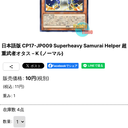
日本語版 CP17-JP009 Superheavy Samurai Helper 超
重武者オタス－K (ノーマル)
Facebookでシェア
販売価格
:
10
円
(税別)
(
税込
:
11
円
)
重み
:
1
在庫数 4点
数量
: