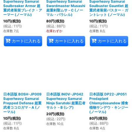
Superheavy Samurai
Superheavy Samurai
Superheavy Samurai
Soulbreaker Armor 超
Swordmaster Musashi
Soulbuster Gauntlet 超
重武者装留ブレイク・ア
超重剣聖ムサ－C (ノー
重武者装留バスター・ガ
ーマー (ノーマル)
マル・パラレル)
ントレット (ノーマル)
10
円
(税別)
80
円
(税別)
10
円
(税別)
(
税込
:
11
円
)
(
税込
:
88
円
)
(
税込
:
11
円
)
在庫数 7点
在庫わずか
在庫数 8点
カートに入れる
カートに入れる
カートに入れる
日本語版 BOSH-JP009
日本語版 INOV-JP042
日本語版 DP22-JP051
Superheavy Samurai
Superheavy Samurai
Predaplant
Prepped Defense 超重
Ninja Sarutobi 超重忍者
Chlamydosundew 捕食
武者ココロガマ－A (ノ
サルト－B (レア)
植物サンデウ・キンジー
ーマル)
(ノーマル)
20
円
(税別)
10
円
(税別)
80
円
(税別)
(
税込
:
22
円
)
(
税込
:
11
円
)
(
税込
:
88
円
)
在庫数 10点
在庫数 8点
在庫数 4点